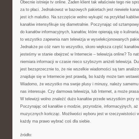
Obecnie istnieje tv online. Żaden klient tak właściwie tego nie s
za to płaci. Jednakowoż w bazowych pakietach jest niewiele kan
jest ich malutko. Na szczęście wolno wykupić na przykład kabló
kanałów intensyfikuje się diametralnie. Poczynając od sztampow
do kanałów informacyjnych, kanałów, które opierają się o kulinaria,
to wszystko zapewnia nam telewizja w wyselekcjonowanych pakie
Jednakże po cóż nam to wszystko, skoro większa część kanałów 
jesteśmy w stanie obejrzeć w Internecie – telewizja online? To na
niemiara informacji w czasie nieco szybszym aniżeli telewizja. 
jest bezsprzecznie to, że nie wszelkie wiadomości są tam analiz
znajduje się w Internecie jest prawdą, bo każdy może tam wstawi
Wiadomo, że wszystko ma swoje plusy i minusy, należy samemu 
nas interesuje. Czy darmowa telewizja, lub Internet, a może prasa
W telewizji wolno znaleźć dużo kanałów przede wszystkim przy r
Poczynając od kanałów o modzie, przyrodzie, informacyjnych, aż 
muzycznych kończąc. Możliwości wyboru jest w rzeczywistości wi
każdy ma prawo wybrać coś dla siebie.
źródło: