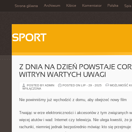
Archiwum
Kibice
Komentator
Polska
Strona główna
Spis
SPORT
Z DNIA NA DZIEŃ POWSTAJE COR
WITRYN WARTYCH UWAGI
POSTED BY ADMIN
POSTED ON LIP - 29 - 2025
MOŻLIWOŚĆ 
WYŁĄCZONA
Nie powinniśmy już wychodzić z domu, aby obejrzeć nowy film
Trwając w erze elektroniczności i akcesoriów z tym związanych 
więcej atutów i wad: Internet czy telewizja. Nie ulega kwestii, ż
rachunki, niemniej jednak bezpośrednio mówiąc kto się przejmuje o