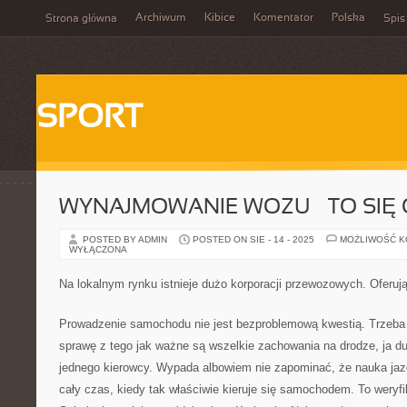
Archiwum
Kibice
Komentator
Polska
Strona główna
Spis
SPORT
WYNAJMOWANIE WOZU – TO SIĘ 
POSTED BY ADMIN
POSTED ON SIE - 14 - 2025
MOŻLIWOŚĆ 
WYŁĄCZONA
Na lokalnym rynku istnieje dużo korporacji przewozowych. Oferuj
Prowadzenie samochodu nie jest bezproblemową kwestią. Trzeba
sprawę z tego jak ważne są wszelkie zachowania na drodze, ja du
jednego kierowcy. Wypada albowiem nie zapominać, że nauka jaz
cały czas, kiedy tak właściwie kieruje się samochodem. To weryf