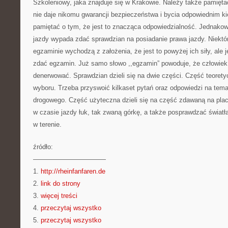
Szkoleniowy, jaka znajduje się w Krakowie. Należy także pamięta
nie daje nikomu gwarancji bezpieczeństwa i bycia odpowiednim k
pamiętać o tym, że jest to znacząca odpowiedzialność. Jednako
jazdy wypada zdać sprawdzian na posiadanie prawa jazdy. Niekt
egzaminie wychodzą z założenia, że jest to powyżej ich siły, ale 
zdać egzamin. Już samo słowo ,,egzamin” powoduje, że człowiek
denerwować. Sprawdzian dzieli się na dwie części. Część teorety
wyboru. Trzeba przyswoić kilkaset pytań oraz odpowiedzi na tema
drogowego. Część użyteczna dzieli się na część zdawaną na pla
w czasie jazdy łuk, tak zwaną górkę, a także posprawdzać światł
w terenie.
źródło:
———————————
1.
http://rheinfanfaren.de
2.
link do strony
3.
więcej treści
4.
przeczytaj wszystko
5.
przeczytaj wszystko