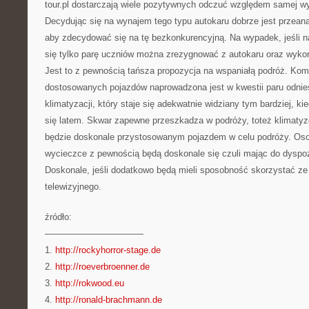
tour.pl dostarczają wiele pozytywnych odczuć względem samej w
Decydując się na wynajem tego typu autokaru dobrze jest przeana
aby zdecydować się na tę bezkonkurencyjną. Na wypadek, jeśli n
się tylko parę uczniów można zrezygnować z autokaru oraz wyk
Jest to z pewnością tańsza propozycja na wspaniałą podróż. Kom
dostosowanych pojazdów naprowadzona jest w kwestii paru odnie
klimatyzacji, który staje się adekwatnie widziany tym bardziej, k
się latem. Skwar zapewne przeszkadza w podróży, toteż klimaty
będzie doskonale przystosowanym pojazdem w celu podróży. Osob
wycieczce z pewnością będą doskonale się czuli mając do dyspoz
Doskonale, jeśli dodatkowo będą mieli sposobność skorzystać z
telewizyjnego.
źródło:
———————————
1.
http://rockyhorror-stage.de
2.
http://roeverbroenner.de
3.
http://rokwood.eu
4.
http://ronald-brachmann.de