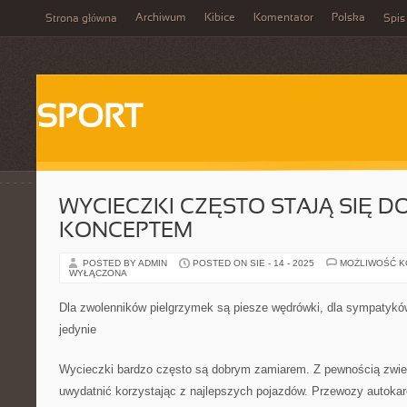
Archiwum
Kibice
Komentator
Polska
Strona główna
Spis
SPORT
WYCIECZKI CZĘSTO STAJĄ SIĘ 
KONCEPTEM
POSTED BY ADMIN
POSTED ON SIE - 14 - 2025
MOŻLIWOŚĆ 
WYŁĄCZONA
Dla zwolenników pielgrzymek są piesze wędrówki, dla sympatykó
jedynie
Wycieczki bardzo często są dobrym zamiarem. Z pewnością zwi
uwydatnić korzystając z najlepszych pojazdów. Przewozy autoka