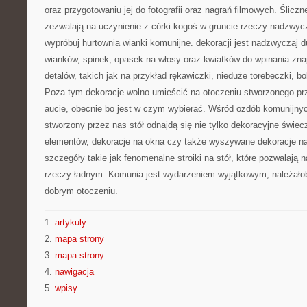
oraz przygotowaniu jej do fotografii oraz nagrań filmowych. Ślic
zezwalają na uczynienie z córki kogoś w gruncie rzeczy nadzwyc
wypróbuj hurtownia wianki komunijne. dekoracji jest nadzwyczaj 
wianków, spinek, opasek na włosy oraz kwiatków do wpinania znaj
detalów, takich jak na przykład rękawiczki, nieduże torebeczki, bol
Poza tym dekoracje wolno umieścić na otoczeniu stworzonego pr
aucie, obecnie bo jest w czym wybierać. Wśród ozdób komunijnych
stworzony przez nas stół odnajdą się nie tylko dekoracyjne świecz
elementów, dekoracje na okna czy także wyszywane dekoracje na
szczegóły takie jak fenomenalne stroiki na stół, które pozwalają
rzeczy ładnym. Komunia jest wydarzeniem wyjątkowym, należałob
dobrym otoczeniu.
1.
artykuly
2.
mapa strony
3.
mapa strony
4.
nawigacja
5.
wpisy