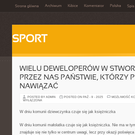
Archiwum
Kibice
Komentator
Polska
Strona główna
Spis
SPORT
WIELU DEWELOPERÓW W STWO
PRZEZ NAS PAŃSTWIE, KTÓRZY 
NAWIĄZAĆ
POSTED BY ADMIN
POSTED ON PAŹ - 9 - 2025
MOŻLIWOŚĆ K
WYŁĄCZONA
W dniu komunii dziewczynka czuje się jak księżniczka
W dniu komunii małolatka czuje się jak księżniczka. Nie ma w t
znajduje się nie tylko w centrum uwagi, lecz przy okazji poświęca