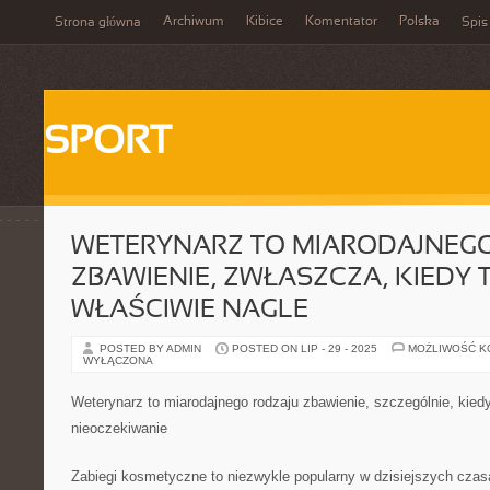
Archiwum
Kibice
Komentator
Polska
Strona główna
Spis
SPORT
WETERYNARZ TO MIARODAJNEG
ZBAWIENIE, ZWŁASZCZA, KIEDY 
WŁAŚCIWIE NAGLE
POSTED BY ADMIN
POSTED ON LIP - 29 - 2025
MOŻLIWOŚĆ 
WYŁĄCZONA
Weterynarz to miarodajnego rodzaju zbawienie, szczególnie, kiedy
nieoczekiwanie
Zabiegi kosmetyczne to niezwykle popularny w dzisiejszych czas