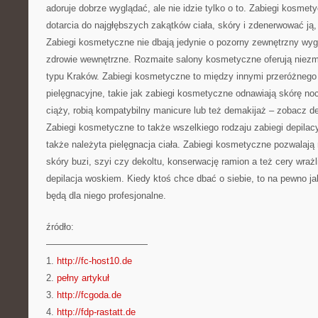
adoruje dobrze wyglądać, ale nie idzie tylko o to. Zabiegi kosm
dotarcia do najgłębszych zakątków ciała, skóry i zdenerwować ją, 
Zabiegi kosmetyczne nie dbają jedynie o pozorny zewnętrzny wyg
zdrowie wewnętrzne. Rozmaite salony kosmetyczne oferują niezm
typu Kraków. Zabiegi kosmetyczne to między innymi przeróżnego 
pielęgnacyjne, takie jak zabiegi kosmetyczne odnawiają skórę noc
ciąży, robią kompatybilny manicure lub też demakijaż – zobacz de
Zabiegi kosmetyczne to także wszelkiego rodzaju zabiegi depilacy
także należyta pielęgnacja ciała. Zabiegi kosmetyczne pozwalają 
skóry buzi, szyi czy dekoltu, konserwację ramion a też cery wrażl
depilacja woskiem. Kiedy ktoś chce dbać o siebie, to na pewno j
będą dla niego profesjonalne.
źródło:
———————————
1.
http://fc-host10.de
2.
pełny artykuł
3.
http://fcgoda.de
4.
http://fdp-rastatt.de