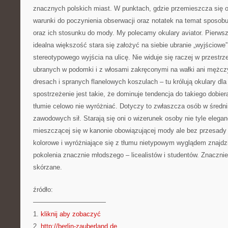
znacznych polskich miast. W punktach, gdzie przemieszcza się ob
warunki do poczynienia obserwacji oraz notatek na temat sposob
oraz ich stosunku do mody. My polecamy okulary aviator. Pierwsz
idealna większość stara się założyć na siebie ubranie „wyjściowe
stereotypowego wyjścia na ulicę. Nie widuje się raczej w przestrze
ubranych w podomki i z włosami zakręconymi na wałki ani mężc
dresach i spranych flanelowych koszulach – tu królują okulary dla
spostrzeżenie jest takie, że dominuje tendencja do takiego dobier
tłumie celowo nie wyróżniać. Dotyczy to zwłaszcza osób w średn
zawodowych sił. Starają się oni o wizerunek osoby nie tyle elega
mieszczącej się w kanonie obowiązującej mody ale bez przesady 
kolorowe i wyróżniające się z tłumu nietypowym wyglądem znajdzi
pokolenia znacznie młodszego – licealistów i studentów. Znacznie 
skórzane.
źródło:
———————————
1.
kliknij aby zobaczyć
2.
http://berlin-zauberland.de