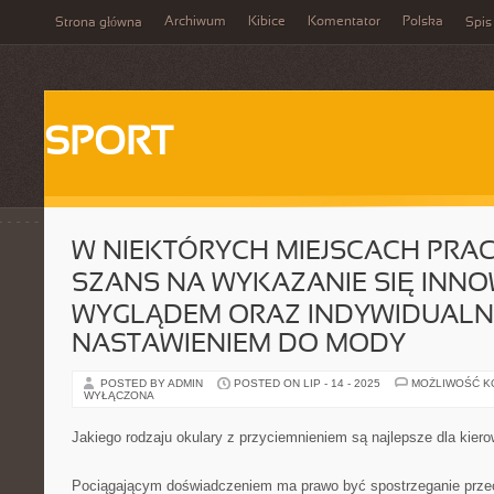
Archiwum
Kibice
Komentator
Polska
Strona główna
Spis
SPORT
W NIEKTÓRYCH MIEJSCACH PRAC
SZANS NA WYKAZANIE SIĘ INN
WYGLĄDEM ORAZ INDYWIDUAL
NASTAWIENIEM DO MODY
POSTED BY ADMIN
POSTED ON LIP - 14 - 2025
MOŻLIWOŚĆ 
WYŁĄCZONA
Jakiego rodzaju okulary z przyciemnieniem są najlepsze dla kier
Pociągającym doświadczeniem ma prawo być spostrzeganie prze