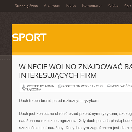
Archiwum
Kibice
Komentator
Polska
Strona główna
Spis
SPORT
W NECIE WOLNO ZNAJDOWAĆ B
INTERESUJĄCYCH FIRM
POSTED BY ADMIN
POSTED ON WRZ - 11 - 2025
MOŻLIWOŚĆ 
WYŁĄCZONA
Dach trzeba bronić przed rozlicznymi ryzykami
Dach jest konieczne chronić przed przeróżnymi ryzykami, szczegó
narażona na rozliczne zagrożenia. Gdy dach posiada płaską bud
szczególnie jest narażony. Decydującym zagrożeniem jest dla ni