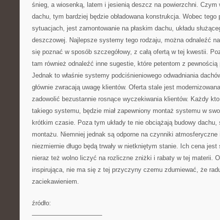
śnieg, a wiosenką, latem i jesienią deszcz na powierzchni. Czym 
dachu, tym bardziej będzie obładowana konstrukcja. Wobec tego 
sytuacjach, jest zamontowanie na płaskim dachu, układu służąc
deszczowej. Najlepsze systemy tego rodzaju, można odnaleźć n
się poznać w sposób szczegółowy, z całą ofertą w tej kwestii. 
tam również odnaleźć inne sugestie, które petentom z pewnością
Jednak to właśnie systemy podciśnieniowego odwadniania dachów, 
głównie zwracają uwagę klientów. Oferta stale jest modernizowana
zadowolić bezustannie rosnące wyczekiwania klientów. Każdy kto
takiego systemu, będzie miał zapewniony montaż systemu w swoi
krótkim czasie. Poza tym układy te nie obciążają budowy dachu, s
montażu. Niemniej jednak są odporne na czynniki atmosferyczne
niezmiernie długo będą trwały w nietkniętym stanie. Ich cena jest 
nieraz też wolno liczyć na rozliczne zniżki i rabaty w tej materii. Of
inspirująca, nie ma się z tej przyczyny czemu zdumiewać, że rad
zaciekawieniem.
źródło:
———————————