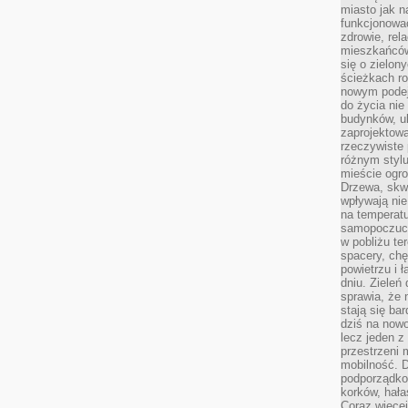
miasto jak n
funkcjonować
zdrowie, rel
mieszkańców.
się o zielon
ścieżkach ro
nowym podejś
do życia ni
budynków, ul
zaprojektow
rzeczywiste 
różnym styl
mieście ogr
Drzewa, skw
wpływają nie
na temperatu
samopoczuci
w pobliżu te
spacery, chę
powietrzu i 
dniu. Zieleń
sprawia, że 
stają się ba
dziś na nowo
lecz jeden 
przestrzeni 
mobilność. 
podporządko
korków, hała
Coraz więcej