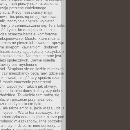
owery, ruch pieszy oraz rozwiązania,
szają potrzebę codziennego
 z auta. Kiedy mieszkańcy mają
mwaj, bezpieczną drogę rowerową i
nik, zaczynają chętniej wybierać
 formy przemieszczania się. To z kolei
ość życia, bo mniej spalin i mniej
odze oznacza bardziej komfortowe
unkcjonowanie. Miasto, które można
emierzać pieszo lub rowerem, sprzyja
nym sklepom, kawiarniom i drobnym
ludzie zaczynają częściej korzystać z
 blisko siebie. Nie mniej istotne jest
ięzi społecznych. Dawne osiedla
tawały bez myślenia o
ci. Skupiano się na liczbie mieszkań,
, czy mieszkańcy będą mieli gdzie się
rozmawiać, usiąść czy spędzić czas z
ś rośnie znaczenie przestrzeni
ch i wspólnych, takich jak skwery,
place, lokalne domy kultury czy dobrze
iedzińce. To właśnie tam rodzą się
elacje i poczucie przynależności.
azne do życia to nie tylko
a, ale także emocje, jakie wiążą ludzi z
miejscem. Warto też zauważyć, że
rbanistyka coraz częściej bierze pod
rodność mieszkańców. Inne potrzeby
 z małymi dziećmi, inne seniorzy, a
 osoby z niepełnosprawnościami.