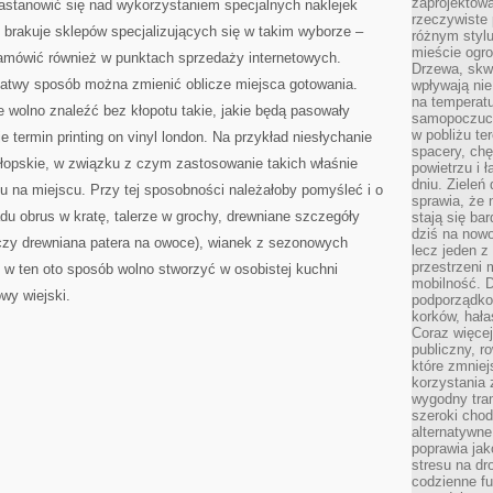
zaprojektow
zastanowić się nad wykorzystaniem specjalnych naklejek
rzeczywiste 
 brakuje sklepów specjalizujących się w takim wyborze –
różnym styl
mieście ogr
zamówić również w punktach sprzedaży internetowych.
Drzewa, skw
 łatwy sposób można zmienić oblicze miejsca gotowania.
wpływają nie
na temperatu
 wolno znaleźć bez kłopotu takie, jakie będą pasowały
samopoczuci
w pobliżu te
ermin printing on vinyl london. Na przykład niesłychanie
spacery, chę
hłopskie, w związku z czym zastosowanie takich właśnie
powietrzu i 
dniu. Zieleń
u na miejscu. Przy tej sposobności należałoby pomyśleć i o
sprawia, że 
adu obrus w kratę, talerze w grochy, drewniane szczegóły
stają się ba
dziś na nowo
czy drewniana patera na owoce), wianek z sezonowych
lecz jeden 
przestrzeni 
I w ten oto sposób wolno stworzyć w osobistej kuchni
mobilność. 
owy wiejski.
podporządko
korków, hała
Coraz więcej
publiczny, r
które zmniej
korzystania
wygodny tra
szeroki chod
alternatywne
poprawia jak
stresu na dr
codzienne f