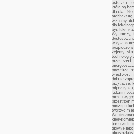
estetyka. L
które są har
dla oka. Nie
architekturę
wizualny, do
dla lokalneg
być luksuso
Wystarczy, ż
dostosowane
wpływ na na
bezpieczeńs
żyjemy. Mias
technologię
przestrzeni.
energooszczę
powietrza m
wrażliwości
dobrze zapro
przytłacza, 
odpoczynku, 
ludźmi i poc
prostu wygod
przestrzeń 
naszego funk
tworzyć mias
Współczesne 
kiedykolwiek
temu wiele o
głównie jako
obowiązków.