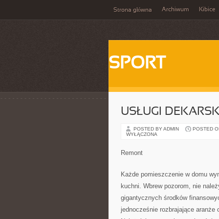
Archiwum
Kibice
Strona główna
SPORT
USŁUGI DEKARSK
POSTED BY ADMIN
POSTED ON 
WYŁĄCZONA
Remont
Każde pomieszczenie w domu wyma
kuchni. Wbrew pozorom, nie należ
gigantycznych środków finansowych
jednocześnie rozbrajające aranże o