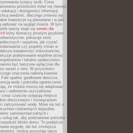
cjonowania tysięcy osób. Coraz
lanowaniu przestrzeni mówi się również
 edukacji i dostępności informacji.
chcą wiedzieć, dlaczego zmienia się
jakie inwestycje są planowane i w jaki
 wpływać na wygląd miasta. W tym
ykle ważny staje się
serwis dla
ych
który tłumaczy prostym językiem
urbanistyczne, pokazuje sens
społecznych i wyjaśnia, jak czytać
podarowania czy projekty zmian w
 większa świadomość mieszkańców,
decyzje podejmowane wspólnie przez
rojektantów i lokalne społeczności.
owinno być tworzone wyłącznie dla
akże razem z nimi. W przyszłości
kszego znaczenia nabiorą kwestie
 Fale upałów, gwałtowne deszcze,
tencją wody i potrzeba ograniczania
iają, że miasta muszą się adaptować.
ce i nadmiernie uszczelnione
 coraz częściej ustępują miejsca
rodom deszczowym i rozwiązaniom
m zatrzymywać wodę. Mówi się też o
ańcuchów codziennych dojazdów,
ielnic samowystarczalnych i
u usług tak, aby podstawowe potrzeby
zaspokoić blisko domu. To podejście
prawia wygodę, ale też zmniejsza
odowisko. Istotna pozostaje także