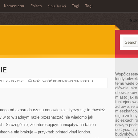
Komentator
Polska
Tagi
Tagi
Spis Treści
SUB
IE
Współczesne 
kiedykolwiek
USŁUGI
LIP - 19 - 2025
MOŻLIWOŚĆ KOMENTOWANIA
ZOSTAŁA
temu wiele o
DEKARSKIE
głównie jako
obowiązków.
miasto jak n
funkcjonować
zdrowie, rel
ga od czasu do czasu odnowienia – tyczy się to również
mieszkańców.
się o zielon
y w to w żadnym razie przeznaczać nie wiadomo jak
ścieżkach ro
. Szczególnie, że interesujących inicjatyw na tanie i
nowym podejś
do życia ni
becnie nie brakuje – przykład: printed vinyl london.
budynków, ul