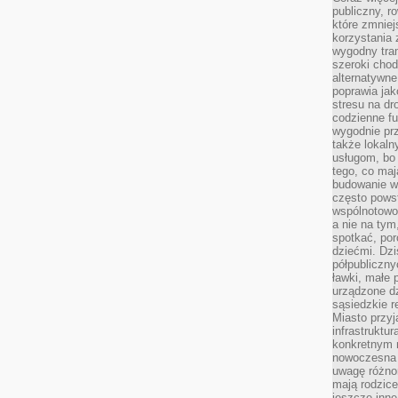
publiczny, r
które zmniej
korzystania
wygodny tra
szeroki chod
alternatywne
poprawia jak
stresu na dr
codzienne f
wygodnie prz
także lokal
usługom, bo 
tego, co mają
budowanie w
często pows
wspólnotowoś
a nie na tym
spotkać, po
dziećmi. Dzi
półpubliczny
ławki, małe 
urządzone dz
sąsiedzkie r
Miasto przyj
infrastruktur
konkretnym 
nowoczesna u
uwagę różno
mają rodzice
jeszcze inne