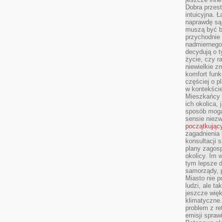
Dobra przest
intuicyjna. 
naprawdę są 
muszą być b
przychodnie
nadmiernego 
decydują o 
życie, czy r
niewielkie z
komfort funk
częściej o p
w kontekście
Mieszkańcy 
ich okolica, 
sposób mogą
sensie niezw
początkując
zagadnienia 
konsultacji 
plany zagos
okolicy. Im
tym lepsze 
samorządy, p
Miasto nie p
ludzi, ale t
jeszcze wię
klimatyczne.
problem z re
emisji spraw