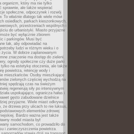
a organizm, który ma nie tylko
 sprawnie, ale także wspierać
acje społeczne, odpoczynek i rozwój
 To właśnie dlatego tak wiele mówi
ych osiedlach, parkach kieszonkowych,
werowych, przestrzeniach wspólnych i
ciu do urbanistyki. Miasto przyjazne
e może być wyłącznie zbiorem
ic i parkingów. Musi być
ane tak, aby odpowiadać na
potrzeby ludzi w różnym wieku i o
u życia. W dobrze zaplanowanym
omne znaczenie ma dostęp do zieleni.
ery, ogrody społeczne czy duże parki
 tylko na estetykę otoczenia, ale także
rę powietrza, retencję wody i
e mieszkańców. Osoby mieszkające
renów zielonych częściej wychodzą na
tniej spędzają czas na świeżym
łatwiej regenerują siły po intensywnym
 działa uspokajająco, ogranicza hałas i
nawet gęsto zabudowane dzielnice
rdziej przyjazne. Wiele miast odkrywa
, że drzewa przy ulicach to nie luksus,
z podstawowych elementów zdrowej
miejskiej. Bardzo ważna jest także
Dawny model miasta był
wany samochodom, co prowadziło do
su i zanieczyszczenia powietrza.
 samorządów stawia dziś na transport