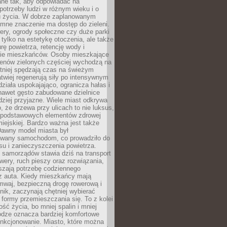
ane tak, aby odpowiadać na
potrzeby ludzi w różnym wieku i o
u życia. W dobrze zaplanowanym
omne znaczenie ma dostęp do zieleni.
ery, ogrody społeczne czy duże parki
 tylko na estetykę otoczenia, ale także
rę powietrza, retencję wody i
e mieszkańców. Osoby mieszkające
renów zielonych częściej wychodzą na
tniej spędzają czas na świeżym
łatwiej regenerują siły po intensywnym
 działa uspokajająco, ogranicza hałas i
nawet gęsto zabudowane dzielnice
rdziej przyjazne. Wiele miast odkrywa
, że drzewa przy ulicach to nie luksus,
z podstawowych elementów zdrowej
miejskiej. Bardzo ważna jest także
Dawny model miasta był
wany samochodom, co prowadziło do
su i zanieczyszczenia powietrza.
 samorządów stawia dziś na transport
owery, ruch pieszy oraz rozwiązania,
szają potrzebę codziennego
 z auta. Kiedy mieszkańcy mają
mwaj, bezpieczną drogę rowerową i
nik, zaczynają chętniej wybierać
 formy przemieszczania się. To z kolei
ość życia, bo mniej spalin i mniej
odze oznacza bardziej komfortowe
unkcjonowanie. Miasto, które można