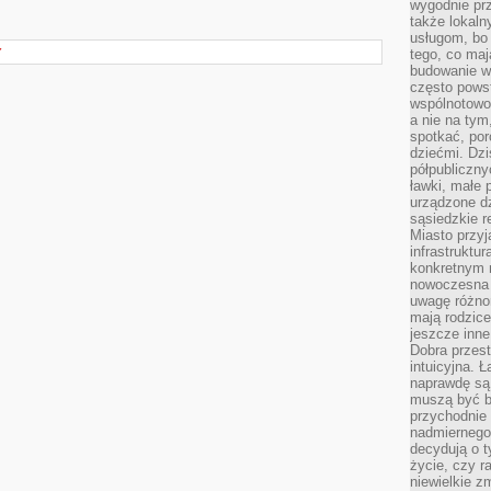
wygodnie prz
także lokal
usługom, bo 
Y
tego, co mają
budowanie w
często pows
wspólnotowoś
a nie na tym
spotkać, po
dziećmi. Dzi
półpubliczny
ławki, małe 
urządzone dz
sąsiedzkie r
Miasto przyj
infrastruktur
konkretnym 
nowoczesna u
uwagę różno
mają rodzice
jeszcze inne
Dobra przest
intuicyjna. 
naprawdę są 
muszą być b
przychodnie
nadmiernego 
decydują o 
życie, czy r
niewielkie z