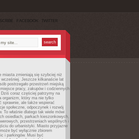
SCRIBE
FACEBOOK
TWITTER
miasta zmieniają się szybciej niż
 wcześniej. Jeszcze kilkanaście lat
sób postrzegało przestrzeń miejską
 miejsce pracy, zakupów i codziennych
 Dziś coraz częściej patrzymy na
a organizm, który ma nie tylko
 sprawnie, ale także wspierać
acje społeczne, odpoczynek i rozwój
 To właśnie dlatego tak wiele mówi
ych osiedlach, parkach kieszonkowych,
werowych, przestrzeniach wspólnych i
ciu do urbanistyki. Miasto przyjazne
e może być wyłącznie zbiorem
ic i parkingów. Musi być