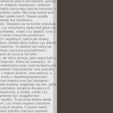
emierzać pieszo lub rowerem, sprzyja
nym sklepom, kawiarniom i drobnym
ludzie zaczynają częściej korzystać z
 blisko siebie. Nie mniej istotne jest
ięzi społecznych. Dawne osiedla
tawały bez myślenia o
ci. Skupiano się na liczbie mieszkań,
, czy mieszkańcy będą mieli gdzie się
rozmawiać, usiąść czy spędzić czas z
ś rośnie znaczenie przestrzeni
ch i wspólnych, takich jak skwery,
place, lokalne domy kultury czy dobrze
iedzińce. To właśnie tam rodzą się
elacje i poczucie przynależności.
azne do życia to nie tylko
a, ale także emocje, jakie wiążą ludzi z
miejscem. Warto też zauważyć, że
rbanistyka coraz częściej bierze pod
rodność mieszkańców. Inne potrzeby
 z małymi dziećmi, inne seniorzy, a
 osoby z niepełnosprawnościami.
rzeń miejska musi być dostępna i
Ławki powinny znajdować się tam, gdzie
potrzebne, przejścia dla pieszych
ezpieczne, a urzędy, szkoły czy
 powinny być osiągalne bez
wysiłku. To pozornie drobne detale
tym, czy miasto wspiera codzienne
aczej je utrudnia. Czasami nawet
miany potrafią znacząco poprawić