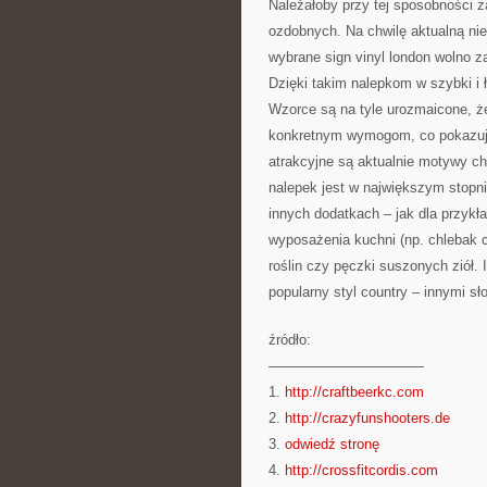
Należałoby przy tej sposobności 
ozdobnych. Na chwilę aktualną nie
wybrane sign vinyl london wolno 
Dzięki takim nalepkom w szybki i
Wzorce są na tyle urozmaicone, że
konkretnym wymogom, co pokazuje t
atrakcyjne są aktualnie motywy c
nalepek jest w największym stopni
innych dodatkach – jak dla przykł
wyposażenia kuchni (np. chlebak 
roślin czy pęczki suszonych ziół. 
popularny styl country – innymi sł
źródło:
———————————
1.
http://craftbeerkc.com
2.
http://crazyfunshooters.de
3.
odwiedź stronę
4.
http://crossfitcordis.com