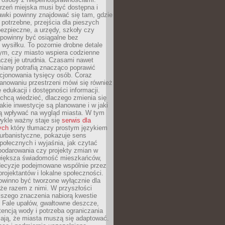
rzeń miejska musi być dostępna i
Ławki powinny znajdować się tam, gdzie
potrzebne, przejścia dla pieszych
ezpieczne, a urzędy, szkoły czy
 powinny być osiągalne bez
wysiłku. To pozornie drobne detale
tym, czy miasto wspiera codzienne
aczej je utrudnia. Czasami nawet
miany potrafią znacząco poprawić
cjonowania tysięcy osób. Coraz
lanowaniu przestrzeni mówi się również
 edukacji i dostępności informacji.
chcą wiedzieć, dlaczego zmienia się
jakie inwestycje są planowane i w jaki
 wpływać na wygląd miasta. W tym
ykle ważny staje się
serwis dla
ych
który tłumaczy prostym językiem
urbanistyczne, pokazuje sens
społecznych i wyjaśnia, jak czytać
podarowania czy projekty zmian w
 większa świadomość mieszkańców,
decyzje podejmowane wspólnie przez
rojektantów i lokalne społeczności.
owinno być tworzone wyłącznie dla
akże razem z nimi. W przyszłości
kszego znaczenia nabiorą kwestie
 Fale upałów, gwałtowne deszcze,
tencją wody i potrzeba ograniczania
iają, że miasta muszą się adaptować.