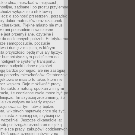
udzie chcą mieszkać w miejscach,
monijne, zadbane i po prostu przyjemne
 chodzi wyłącznie o efektowną
, lecz o spójność przestrzeni, porządek
bry dobór materiałów oraz szacunek
o charakteru. Piękne miasto nie musi
we ani przesadnie nowoczesne.
e jest przemyślane, czytelne i
 do codziennych potrzeb. Estetyka ma
sze samopoczucie, poczucie
twa i dumę z miejsca, w którym
ta przyszłości będą musiały łączyć
 z humanistycznym podejściem do
 Inteligentne systemy transportu,
dne budynki i dane o jakości
ogą bardzo pomagać, ale nie zastąpią
 na potrzeby mieszkańców. Ostatecznie
jektowane miasto to takie, które nie
lecz wspiera. Daje możliwość pracy,
kontaktu z naturą, spotkań z innymi
zucia, że codzienne życie może być po
niejsze. Im szybciej zrozumiemy, że
miejska wpływa na każdy aspekt
cjonowania, tym łatwiej będzie
ta, w których naprawdę chce się żyć.
miasta zmieniają się szybciej niż
 wcześniej. Jeszcze kilkanaście lat
sób postrzegało przestrzeń miejską
 miejsce pracy, zakupów i codziennych
 Dziś coraz częściej patrzymy na