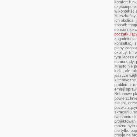
komfort funk
częściej o p
w kontekście
Mieszkańcy 
ich okolica, 
sposób mogą
sensie niezw
początkując
zagadnienia 
konsultacji 
plany zagos
okolicy. Im
tym lepsze 
samorządy, p
Miasto nie p
ludzi, ale t
jeszcze wię
klimatyczne.
problem z re
emisji spraw
Betonowe pla
powierzchnie
zieleni, og
pozwalający
skracaniu ł
tworzeniu dz
projektowani
można było 
nie tylko po
presję na śr