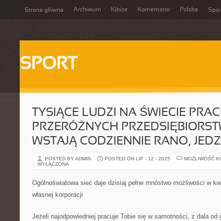
Archiwum
Kibice
Komentator
Polska
Strona główna
Spis
SPORT
TYSIĄCE LUDZI NA ŚWIECIE PRAC
PRZERÓŻNYCH PRZEDSIĘBIORS
WSTAJĄ CODZIENNIE RANO, JED
POSTED BY ADMIN
POSTED ON LIP - 12 - 2025
MOŻLIWOŚĆ 
WYŁĄCZONA
Ogólnoświatowa sieć daje dzisiaj pełne mnóstwo możliwości w k
własnej korporacji
Jeżeli najodpowiedniej pracuje Tobie się w samotności, z dala od 