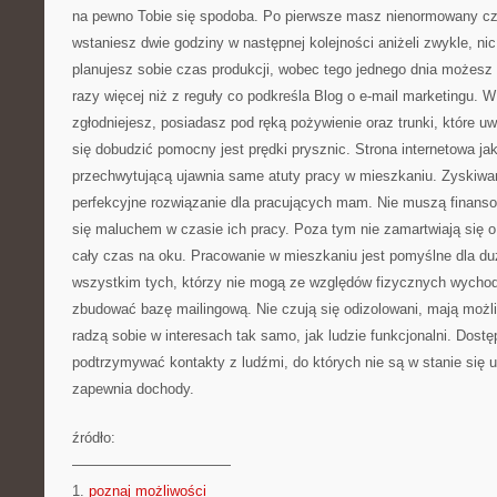
na pewno Tobie się spodoba. Po pierwsze masz nienormowany cza
wstaniesz dwie godziny w następnej kolejności aniżeli zwykle, nic
planujesz sobie czas produkcji, wobec tego jednego dnia możesz 
razy więcej niż z reguły co podkreśla Blog o e-mail marketingu. 
zgłodniejesz, posiadasz pod ręką pożywienie oraz trunki, które uw
się dobudzić pomocny jest prędki prysznic. Strona internetowa j
przechwytującą ujawnia same atuty pracy w mieszkaniu. Zyskiwani
perfekcyjne rozwiązanie dla pracujących mam. Nie muszą finanso
się maluchem w czasie ich pracy. Poza tym nie zamartwiają się o
cały czas na oku. Pracowanie w mieszkaniu jest pomyślne dla duż
wszystkim tych, którzy nie mogą ze względów fizycznych wychod
zbudować bazę mailingową. Nie czują się odizolowani, mają moż
radzą sobie w interesach tak samo, jak ludzie funkcjonalni. Dostę
podtrzymywać kontakty z ludźmi, do których nie są w stanie się 
zapewnia dochody.
źródło:
———————————
1.
poznaj możliwości