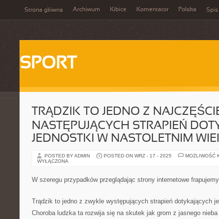
Archiwum
Kibice
Komentator
Polska
Strona główna
Spis
SPORT
TRĄDZIK TO JEDNO Z NAJCZĘŚCI
NASTĘPUJĄCYCH STRAPIEŃ DOT
JEDNOSTKI W NASTOLETNIM WI
POSTED BY ADMIN
POSTED ON WRZ - 17 - 2025
MOŻLIWOŚĆ 
WYŁĄCZONA
W szeregu przypadków przeglądając strony internetowe frapujemy
Trądzik to jedno z zwykle występujących strapień dotykających je
Choroba ludzka ta rozwija się na skutek jak grom z jasnego nie