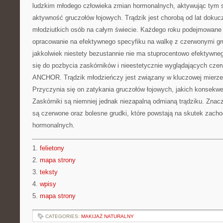
ludzkim młodego człowieka zmian hormonalnych, aktywując tym
aktywność gruczołów łojowych. Trądzik jest chorobą od lat doku
młodziutkich osób na całym świecie. Każdego roku podejmowane s
opracowanie na efektywnego specyfiku na walkę z czerwonymi gr
jakkolwiek niestety bezustannie nie ma stuprocentowo efektywneg
się do pozbycia zaskórników i nieestetycznie wyglądających czer
ANCHOR. Trądzik młodzieńczy jest związany w kluczowej mierze 
Przyczynia się on zatykania gruczołów łojowych, jakich konsekwe
Zaskórniki są niemniej jednak niezapalną odmianą trądziku. Zna
są czerwone oraz bolesne grudki, które powstają na skutek zach
hormonalnych.
1.
felietony
2.
mapa strony
3.
teksty
4.
wpisy
5.
mapa strony
CATEGORIES:
MAKIJAŻ NATURALNY