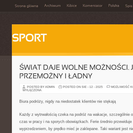
Archiwum
Kibice
Komentator
Polska
Strona główna
Spis
SPORT
ŚWIAT DAJE WOLNE MOŻNOŚCI. 
PRZEMOŻNY I ŁADNY
POSTED BY ADMIN
POSTED ON SIE - 12 - 2025
MOŻLIWOŚĆ 
WYŁĄCZONA
Biura podróży, nigdy na niedostatek klientów nie stękają
Każdy z wytrwałością czeka na podróż na wakacje, szczególnie o 
czas w pracy i na sporych obowiązkach. Ferie średnio przewiduje
wyprzedzeniem, by prędko mieć je zaklepane. Taki wariant jest ni