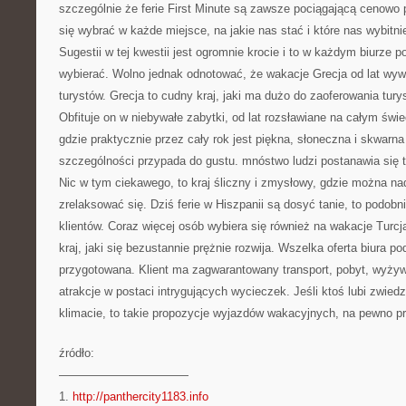
szczególnie że ferie First Minute są zawsze pociągającą cenowo 
się wybrać w każde miejsce, na jakie nas stać i które nas wybitnie
Sugestii w tej kwestii jest ogromnie krocie i to w każdym biurze 
wybierać. Wolno jednak odnotować, że wakacje Grecja od lat wywi
turystów. Grecja to cudny kraj, jaki ma dużo do zaoferowania tury
Obfituje on w niebywałe zabytki, od lat rozsławiane na całym świe
gdzie praktycznie przez cały rok jest piękna, słoneczna i skwarna
szczególności przypada do gustu. mnóstwo ludzi postanawia się 
Nic w tym ciekawego, to kraj śliczny i zmysłowy, gdzie można n
zrelaksować się. Dziś ferie w Hiszpanii są dosyć tanie, to podob
klientów. Coraz więcej osób wybiera się również na wakacje Turcja
kraj, jaki się bezustannie prężnie rozwija. Wszelka oferta biura podr
przygotowana. Klient ma zagwarantowany transport, pobyt, wyżywi
atrakcje w postaci intrygujących wycieczek. Jeśli ktoś lubi zwied
klimacie, to takie propozycje wyjazdów wakacyjnych, na pewno p
źródło:
———————————
1.
http://panthercity1183.info