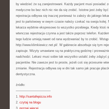
by wiedzieć że są zarejestrowani. Każdy pacjent musi posiadać 
medyczne bo bez nich nic nie da się zrobić. Istotne jest żeby b
rejestracja odbywa się inaczej ponieważ to zależy do jakiego lekar
jest to państwowy w owym czasie należy czekać na swoja kolej. 
lekarza wybitnie ekspresowo to wszystko przebiega. Kiedy ktoś 
wtenczas rejestracja czynna a jest także poprzez telefon. Każde
tego ludzie umieją nawet od rana wydzwaniać by to zrobić. Wstąp
http://www.klimkiewicz.net.pl/. W gabinecie absorbuje się tym rej
zapisuje. Wizyty umawiane są na praktyczną godzinę i przeważn
nadchodzi. Lekarz musi sobie tak wszystko ustalić żeby zdążyć 
pacjentów. Nie zawsze jest to proste, jeżeli coś się przesunie w
zmianie. Rejestracja odbywa się w dni tak samo jak pracuje pla
dentystyczna.
źródło:
———————————
1.
http://santafepizza.info
2.
czytaj na blogu
3.
poznaj więcej