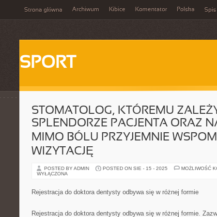
Archiwum
Kibice
Komentator
Polska
Strona główna
Spis
SPORT
STOMATOLOG, KTÓREMU ZALEŻ
SPLENDORZE PACJENTA ORAZ NA
MIMO BÓLU PRZYJEMNIE WSPOM
WIZYTACJĘ
POSTED BY ADMIN
POSTED ON SIE - 15 - 2025
MOŻLIWOŚĆ 
WYŁĄCZONA
Rejestracja do doktora dentysty odbywa się w różnej formie
Rejestracja do doktora dentysty odbywa się w różnej formie. Zazw