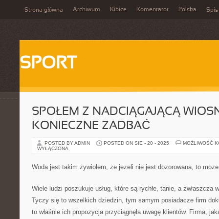
Archiwum
Kibice
Komentator
Polska
Strona główna
Spis
SPORT
SPOŁEM Z NADCIĄGAJĄCĄ WIOSN
KONIECZNE ZADBAĆ
POSTED BY ADMIN
POSTED ON SIE - 20 - 2025
MOŻLIWOŚĆ 
WYŁĄCZONA
Woda jest takim żywiołem, że jeżeli nie jest dozorowana, to może
Wiele ludzi poszukuje usług, które są rychłe, tanie, a zwłaszcza wy
Tyczy się to wszelkich dziedzin, tym samym posiadacze firm dokł
to właśnie ich propozycja przyciągnęła uwagę klientów. Firma, jak