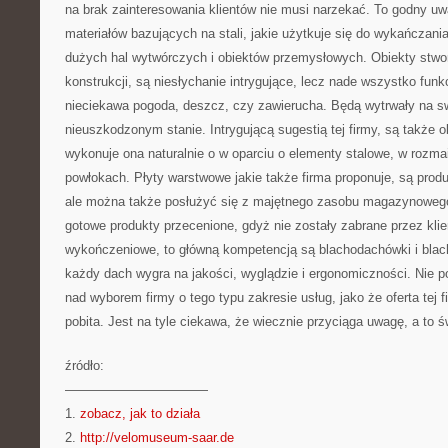
na brak zainteresowania klientów nie musi narzekać. To godny uw
materiałów bazujących na stali, jakie użytkuje się do wykańczani
dużych hal wytwórczych i obiektów przemysłowych. Obiekty stwo
konstrukcji, są niesłychanie intrygujące, lecz nade wszystko funk
nieciekawa pogoda, deszcz, czy zawierucha. Będą wytrwały na 
nieuszkodzonym stanie. Intrygującą sugestią tej firmy, są także o
wykonuje ona naturalnie o w oparciu o elementy stalowe, w rozmai
powłokach. Płyty warstwowe jakie także firma proponuje, są pro
ale można także posłużyć się z majętnego zasobu magazynowego
gotowe produkty przecenione, gdyż nie zostały zabrane przez klien
wykończeniowe, to główną kompetencją są blachodachówki i blac
każdy dach wygra na jakości, wyglądzie i ergonomiczności. Nie p
nad wyborem firmy o tego typu zakresie usług, jako że oferta tej f
pobita. Jest na tyle ciekawa, że wiecznie przyciąga uwagę, a to św
źródło:
———————————
1.
zobacz, jak to działa
2.
http://velomuseum-saar.de