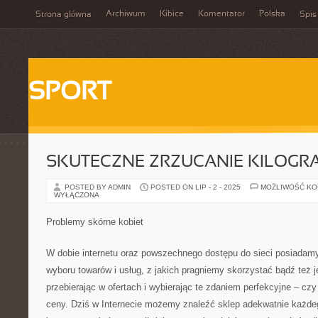
Archiwum
Kibice
Komentator
Polska
Strona główna
Spis
SPORT
SKUTECZNE ZRZUCANIE KILOG
POSTED BY ADMIN
POSTED ON LIP - 2 - 2025
MOŻLIWOŚĆ K
WYŁĄCZONA
Problemy skórne kobiet
W dobie internetu oraz powszechnego dostępu do sieci posiadam
wyboru towarów i usług, z jakich pragniemy skorzystać bądź też j
przebierając w ofertach i wybierając te zdaniem perfekcyjne – cz
ceny. Dziś w Internecie możemy znaleźć sklep adekwatnie każdeg