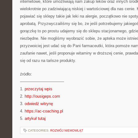
internetowe, które umożliwiają nam zakup leków oraz innych śro
wielokrotnie po zadziwiającą niskiej i wartościowej dla nas cenie.
pojawiać się sklepy takie jak leki na alergie, początkowo nie spot
aprobatą. Przyzwyczailiśmy się bo, że jeśli potrzebujemy jakiegoś
gorączkę to po prostu udajemy się do sklepu stacjonarnego, gdzi
niezbędne. Nie mogliśmy wyobrazić sobie, że apteka może istnieć 
przyzwoiciej jest udać się do Pani farmaceutki, która pomoże na
zaufanie nawet, jeśli proponuje witaminy w droższej cenie, prawd
się od razu na tańsze produkty.
źródło:
———————————
1.
przeczytaj wpis
2.
http://ousigeps.com
3.
odwiedź witrynę
4.
https://ac-coaching.pl
5.
artykuł tutaj
CATEGORIES:
ROZWÓJ NIEMOWLĄT