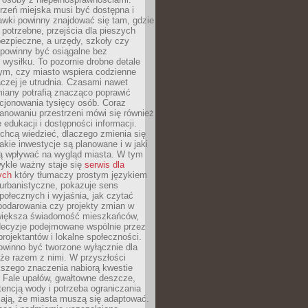
rzeń miejska musi być dostępna i
Ławki powinny znajdować się tam, gdzie
potrzebne, przejścia dla pieszych
ezpieczne, a urzędy, szkoły czy
 powinny być osiągalne bez
wysiłku. To pozornie drobne detale
tym, czy miasto wspiera codzienne
aczej je utrudnia. Czasami nawet
miany potrafią znacząco poprawić
cjonowania tysięcy osób. Coraz
lanowaniu przestrzeni mówi się również
 edukacji i dostępności informacji.
chcą wiedzieć, dlaczego zmienia się
jakie inwestycje są planowane i w jaki
 wpływać na wygląd miasta. W tym
ykle ważny staje się
serwis dla
ych
który tłumaczy prostym językiem
urbanistyczne, pokazuje sens
społecznych i wyjaśnia, jak czytać
podarowania czy projekty zmian w
 większa świadomość mieszkańców,
decyzje podejmowane wspólnie przez
rojektantów i lokalne społeczności.
owinno być tworzone wyłącznie dla
akże razem z nimi. W przyszłości
kszego znaczenia nabiorą kwestie
 Fale upałów, gwałtowne deszcze,
tencją wody i potrzeba ograniczania
iają, że miasta muszą się adaptować.