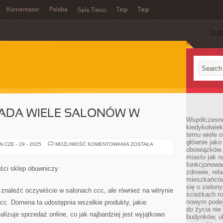
Komentator
Polska
Tagi
Tagi
Spis Treści
SUB
IADA WIELE SALONÓW W
Współczesne 
kiedykolwiek
temu wiele o
głównie jako
SKLEP
 CZE - 29 - 2025
MOŻLIWOŚĆ KOMENTOWANIA
ZOSTAŁA
obowiązków.
CCC,
POSIADA
miasto jak n
WIELE
funkcjonować
SALONÓW
ości sklep obuwniczy
W
zdrowie, rel
NASZYM
mieszkańców.
KRAJU
się o zielon
 znaleźć oczywiście w salonach ccc, ale również na witrynie
ścieżkach ro
nowym podejś
ccc. Domena ta udostępnia wszelkie produkty, jakie
do życia ni
alizuje sprzedaż online, co jak najbardziej jest wyjątkowo
budynków, ul