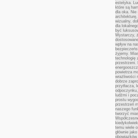
estetyka. L
które są har
dla oka. Nie
architekturę
wizualny, do
dla lokalneg
być luksuso
Wystarczy, ż
dostosowane
wpływ na na
bezpieczeńs
żyjemy. Mias
technologię
przestrzeni.
energooszczę
powietrza m
wrażliwości
dobrze zapro
przytłacza, 
odpoczynku, 
ludźmi i poc
prostu wygod
przestrzeń 
naszego funk
tworzyć mias
Współczesne 
kiedykolwiek
temu wiele o
głównie jako
obowiązków.