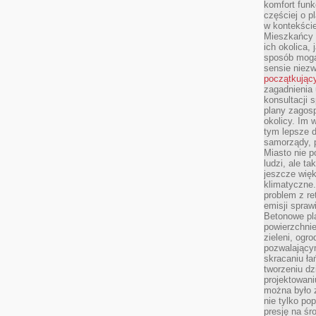
komfort funk
częściej o p
w kontekście
Mieszkańcy 
ich okolica, 
sposób mogą
sensie niezw
początkując
zagadnienia 
konsultacji 
plany zagos
okolicy. Im
tym lepsze 
samorządy, p
Miasto nie p
ludzi, ale t
jeszcze wię
klimatyczne.
problem z re
emisji spraw
Betonowe pla
powierzchnie
zieleni, og
pozwalający
skracaniu ł
tworzeniu dz
projektowani
można było 
nie tylko po
presję na śr