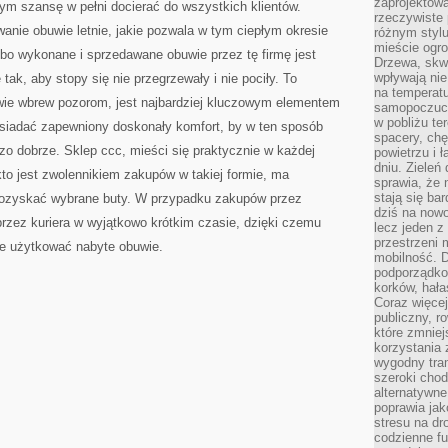
zaprojektow
m szansę w pełni docierać do wszystkich klientów.
rzeczywiste 
anie obuwie letnie, jakie pozwala w tym ciepłym okresie
różnym styl
mieście ogr
bo wykonane i sprzedawane obuwie przez tę firmę jest
Drzewa, skw
wpływają nie
ak, aby stopy się nie przegrzewały i nie pociły. To
na temperatu
uwie wbrew pozorom, jest najbardziej kluczowym elementem
samopoczuci
w pobliżu te
osiadać zapewniony doskonały komfort, by w ten sposób
spacery, chę
zo dobrze. Sklep ccc, mieści się praktycznie w każdej
powietrzu i 
dniu. Zieleń
 kto jest zwolennikiem zakupów w takiej formie, ma
sprawia, że 
stają się ba
pozyskać wybrane buty. W przypadku zakupów przez
dziś na nowo
 przez kuriera w wyjątkowo krótkim czasie, dzięki czemu
lecz jeden 
przestrzeni 
e użytkować nabyte obuwie.
mobilność. 
podporządko
korków, hała
Coraz więcej
publiczny, r
które zmniej
korzystania
wygodny tra
szeroki chod
alternatywne
poprawia jak
stresu na dr
codzienne f