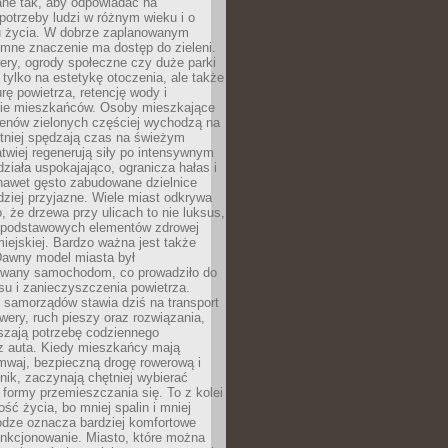
ane tak, aby odpowiadać na
potrzeby ludzi w różnym wieku i o
u życia. W dobrze zaplanowanym
omne znaczenie ma dostęp do zieleni.
ery, ogrody społeczne czy duże parki
 tylko na estetykę otoczenia, ale także
rę powietrza, retencję wody i
e mieszkańców. Osoby mieszkające
renów zielonych częściej wychodzą na
tniej spędzają czas na świeżym
łatwiej regenerują siły po intensywnym
 działa uspokajająco, ogranicza hałas i
nawet gęsto zabudowane dzielnice
rdziej przyjazne. Wiele miast odkrywa
, że drzewa przy ulicach to nie luksus,
z podstawowych elementów zdrowej
miejskiej. Bardzo ważna jest także
Dawny model miasta był
wany samochodom, co prowadziło do
su i zanieczyszczenia powietrza.
 samorządów stawia dziś na transport
owery, ruch pieszy oraz rozwiązania,
szają potrzebę codziennego
 z auta. Kiedy mieszkańcy mają
mwaj, bezpieczną drogę rowerową i
nik, zaczynają chętniej wybierać
 formy przemieszczania się. To z kolei
ość życia, bo mniej spalin i mniej
odze oznacza bardziej komfortowe
unkcjonowanie. Miasto, które można