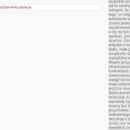
wygodnie prz
także lokal
UCZNA INTELIGENCJA
usługom, bo 
tego, co mają
budowanie w
często pows
wspólnotowoś
a nie na tym
spotkać, po
dziećmi. Dzi
półpubliczny
ławki, małe 
urządzone dz
sąsiedzkie r
Miasto przyj
infrastruktur
konkretnym 
nowoczesna u
uwagę różno
mają rodzice
jeszcze inne
Dobra przest
intuicyjna. 
naprawdę są 
muszą być b
przychodnie
nadmiernego 
decydują o 
życie, czy r
niewielkie z