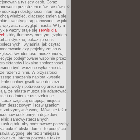
cjonowania tysięcy osób. Coraz
lanowaniu przestrzeni mówi się również
 edukacji i dostępności informacji.
chcą wiedzieć, dlaczego zmienia się
jakie inwestycje są planowane i w jaki
 wpływać na wygląd miasta. W tym
ykle ważny staje się
serwis dla
ych
który tłumaczy prostym językiem
urbanistyczne, pokazuje sens
społecznych i wyjaśnia, jak czytać
podarowania czy projekty zmian w
 większa świadomość mieszkańców,
decyzje podejmowane wspólnie przez
rojektantów i lokalne społeczności.
owinno być tworzone wyłącznie dla
akże razem z nimi. W przyszłości
kszego znaczenia nabiorą kwestie
 Fale upałów, gwałtowne deszcze,
tencją wody i potrzeba ograniczania
iają, że miasta muszą się adaptować.
ce i nadmiernie uszczelnione
 coraz częściej ustępują miejsca
rodom deszczowym i rozwiązaniom
m zatrzymywać wodę. Mówi się też o
ańcuchów codziennych dojazdów,
ielnic samowystarczalnych i
u usług tak, aby podstawowe potrzeby
zaspokoić blisko domu. To podejście
prawia wygodę, ale też zmniejsza
odowisko. Istotna pozostaje także