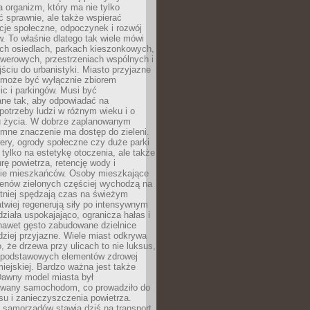
a organizm, który ma nie tylko
 sprawnie, ale także wspierać
acje społeczne, odpoczynek i rozwój
 To właśnie dlatego tak wiele mówi
ych osiedlach, parkach kieszonkowych,
werowych, przestrzeniach wspólnych i
ciu do urbanistyki. Miasto przyjazne
e może być wyłącznie zbiorem
ic i parkingów. Musi być
ane tak, aby odpowiadać na
potrzeby ludzi w różnym wieku i o
u życia. W dobrze zaplanowanym
omne znaczenie ma dostęp do zieleni.
ery, ogrody społeczne czy duże parki
 tylko na estetykę otoczenia, ale także
rę powietrza, retencję wody i
e mieszkańców. Osoby mieszkające
renów zielonych częściej wychodzą na
tniej spędzają czas na świeżym
łatwiej regenerują siły po intensywnym
 działa uspokajająco, ogranicza hałas i
nawet gęsto zabudowane dzielnice
rdziej przyjazne. Wiele miast odkrywa
, że drzewa przy ulicach to nie luksus,
z podstawowych elementów zdrowej
miejskiej. Bardzo ważna jest także
Dawny model miasta był
wany samochodom, co prowadziło do
su i zanieczyszczenia powietrza.
 samorządów stawia dziś na transport