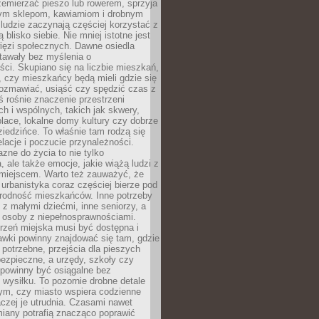
emierzać pieszo lub rowerem, sprzyja
nym sklepom, kawiarniom i drobnym
ludzie zaczynają częściej korzystać z
 blisko siebie. Nie mniej istotne jest
ięzi społecznych. Dawne osiedla
tawały bez myślenia o
ci. Skupiano się na liczbie mieszkań,
, czy mieszkańcy będą mieli gdzie się
rozmawiać, usiąść czy spędzić czas z
ś rośnie znaczenie przestrzeni
ch i wspólnych, takich jak skwery,
place, lokalne domy kultury czy dobrze
iedzińce. To właśnie tam rodzą się
elacje i poczucie przynależności.
azne do życia to nie tylko
a, ale także emocje, jakie wiążą ludzi z
miejscem. Warto też zauważyć, że
rbanistyka coraz częściej bierze pod
rodność mieszkańców. Inne potrzeby
 z małymi dziećmi, inne seniorzy, a
 osoby z niepełnosprawnościami.
rzeń miejska musi być dostępna i
Ławki powinny znajdować się tam, gdzie
potrzebne, przejścia dla pieszych
ezpieczne, a urzędy, szkoły czy
 powinny być osiągalne bez
wysiłku. To pozornie drobne detale
tym, czy miasto wspiera codzienne
aczej je utrudnia. Czasami nawet
miany potrafią znacząco poprawić