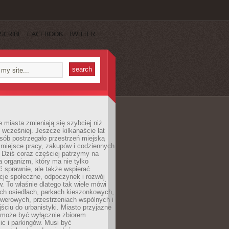
SCRIBE
FACEBOOK
TWITTER
miasta zmieniają się szybciej niż
 wcześniej. Jeszcze kilkanaście lat
sób postrzegało przestrzeń miejską
 miejsce pracy, zakupów i codziennych
 Dziś coraz częściej patrzymy na
a organizm, który ma nie tylko
 sprawnie, ale także wspierać
acje społeczne, odpoczynek i rozwój
 To właśnie dlatego tak wiele mówi
ych osiedlach, parkach kieszonkowych,
werowych, przestrzeniach wspólnych i
ciu do urbanistyki. Miasto przyjazne
e może być wyłącznie zbiorem
ic i parkingów. Musi być