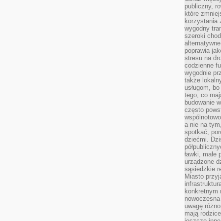
publiczny, r
które zmniej
korzystania
wygodny tra
szeroki chod
alternatywne
poprawia jak
stresu na dr
codzienne f
wygodnie prz
także lokal
usługom, bo 
tego, co mają
budowanie w
często pows
wspólnotowoś
a nie na tym
spotkać, po
dziećmi. Dzi
półpubliczny
ławki, małe 
urządzone dz
sąsiedzkie r
Miasto przyj
infrastruktur
konkretnym 
nowoczesna u
uwagę różno
mają rodzice
jeszcze inne