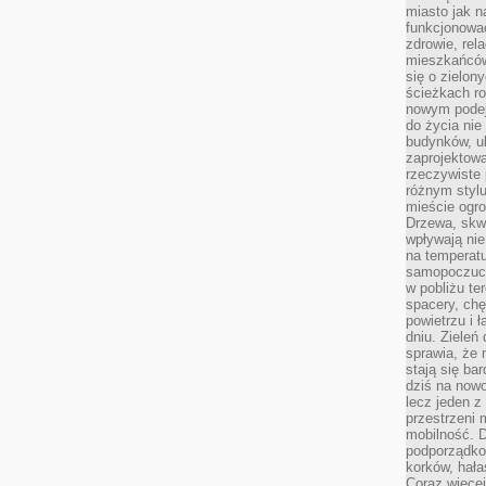
miasto jak n
funkcjonować
zdrowie, rel
mieszkańców.
się o zielon
ścieżkach ro
nowym podejś
do życia ni
budynków, ul
zaprojektow
rzeczywiste 
różnym styl
mieście ogr
Drzewa, skw
wpływają nie
na temperatu
samopoczuci
w pobliżu te
spacery, chę
powietrzu i 
dniu. Zieleń
sprawia, że 
stają się ba
dziś na nowo
lecz jeden 
przestrzeni 
mobilność. 
podporządko
korków, hała
Coraz więcej