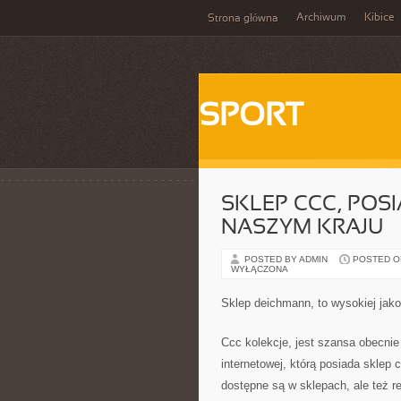
Archiwum
Kibice
Strona główna
SPORT
SKLEP CCC, POS
NASZYM KRAJU
POSTED BY ADMIN
POSTED ON
WYŁĄCZONA
Sklep deichmann, to wysokiej jak
Ccc kolekcje, jest szansa obecnie
internetowej, którą posiada sklep 
dostępne są w sklepach, ale też re