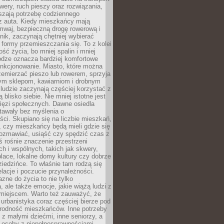
owery, ruch pieszy oraz rozwiązania,
szają potrzebę codziennego
 z auta. Kiedy mieszkańcy mają
mwaj, bezpieczną drogę rowerową i
nik, zaczynają chętniej wybierać
 formy przemieszczania się. To z kolei
ość życia, bo mniej spalin i mniej
odze oznacza bardziej komfortowe
unkcjonowanie. Miasto, które można
emierzać pieszo lub rowerem, sprzyja
nym sklepom, kawiarniom i drobnym
ludzie zaczynają częściej korzystać z
 blisko siebie. Nie mniej istotne jest
ięzi społecznych. Dawne osiedla
tawały bez myślenia o
ci. Skupiano się na liczbie mieszkań,
, czy mieszkańcy będą mieli gdzie się
rozmawiać, usiąść czy spędzić czas z
ś rośnie znaczenie przestrzeni
ch i wspólnych, takich jak skwery,
place, lokalne domy kultury czy dobrze
iedzińce. To właśnie tam rodzą się
elacje i poczucie przynależności.
azne do życia to nie tylko
a, ale także emocje, jakie wiążą ludzi z
miejscem. Warto też zauważyć, że
rbanistyka coraz częściej bierze pod
rodność mieszkańców. Inne potrzeby
 z małymi dziećmi, inne seniorzy, a
 osoby z niepełnosprawnościami.