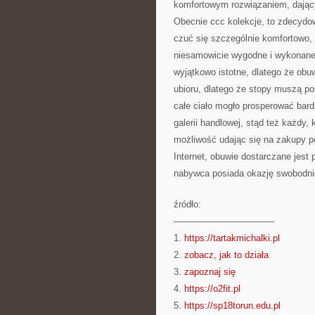
komfortowym rozwiązaniem, dający
Obecnie ccc kolekcje, to zdecydow
czuć się szczególnie komfortowo, 
niesamowicie wygodne i wykonane t
wyjątkowo istotne, dlatego że ob
ubioru, dlatego że stopy muszą p
całe ciało mogło prosperować bard
galerii handlowej, stąd też każdy,
możliwość udając się na zakupy 
Internet, obuwie dostarczane jest
nabywca posiada okazję swobodni
źródło:
———————————
1.
https://tartakmichalki.pl
2.
zobacz, jak to działa
3.
zapoznaj się
4.
https://o2fit.pl
5.
https://sp18torun.edu.pl