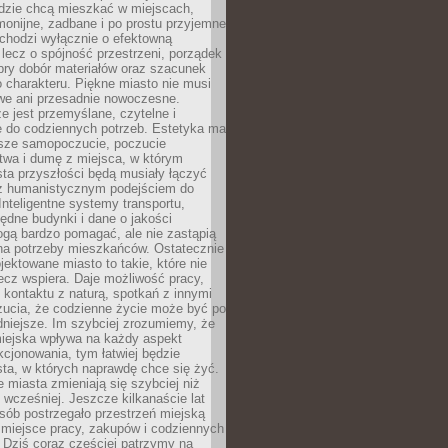
udzie chcą mieszkać w miejscach,
monijne, zadbane i po prostu przyjemne
 chodzi wyłącznie o efektowną
, lecz o spójność przestrzeni, porządek
bry dobór materiałów oraz szacunek
o charakteru. Piękne miasto nie musi
we ani przesadnie nowoczesne.
e jest przemyślane, czytelne i
 do codziennych potrzeb. Estetyka ma
sze samopoczucie, poczucie
twa i dumę z miejsca, w którym
ta przyszłości będą musiały łączyć
 z humanistycznym podejściem do
 Inteligentne systemy transportu,
dne budynki i dane o jakości
ogą bardzo pomagać, ale nie zastąpią
 na potrzeby mieszkańców. Ostatecznie
jektowane miasto to takie, które nie
lecz wspiera. Daje możliwość pracy,
kontaktu z naturą, spotkań z innymi
zucia, że codzienne życie może być po
niejsze. Im szybciej zrozumiemy, że
miejska wpływa na każdy aspekt
cjonowania, tym łatwiej będzie
ta, w których naprawdę chce się żyć.
miasta zmieniają się szybciej niż
 wcześniej. Jeszcze kilkanaście lat
sób postrzegało przestrzeń miejską
 miejsce pracy, zakupów i codziennych
 Dziś coraz częściej patrzymy na