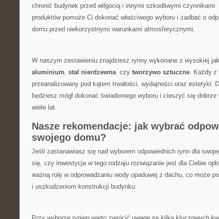
chronić budynek przed wilgocią i ‍innymi szkodliwymi czynnikami.
produktów pomoże Ci ⁤dokonać właściwego wyboru⁤ i zadbać o od
domu‍ przed niekorzystnymi warunkami atmosferycznymi.
W naszym zestawieniu znajdziesz rynny ⁣wykonane z ​wysokiej jako
aluminium
,
stal nierdzewna
⁣ czy
tworzywo ​sztuczne
. Każdy z 
przeanalizowany pod ‌kątem trwałości, wydajności oraz estetyki.
będziesz mógł dokonać świadomego wyboru i cieszyć ‌się⁤ dobrz
wiele lat.
Nasze rekomendacje: jak wybrać odpowi
swojego domu?
Jeśli zastanawiasz się nad wyborem odpowiednich rynn ⁤dla swoje
się, czy‍ inwestycja w tego rodzaju rozwiązanie jest dla Ciebie op
ważną rolę w odprowadzaniu wody opadowej z dachu, ‌co​ może‌ po
i uszkodzeniom konstrukcji budynku.
Przy wyborze rynien warto zwrócić uwagę na kilka‌ kluczowych kwe