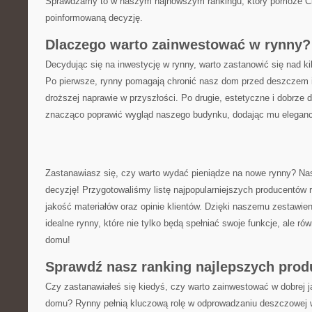
Sprawdzamy to w naszym najnowszym⁣ rankingu, który​ pomoże ⁤Ci
⁤poinformowaną decyzję.
Dlaczego warto zainwestować w rynny?
Decydując się na ⁣inwestycję w rynny, warto zastanowić się nad kil
Po pierwsze, rynny pomagają chronić nasz ⁤dom przed deszczem i
droższej naprawie w przyszłości. Po​ drugie, estetyczne i dobrze
‌znacząco​ poprawić wygląd naszego budynku, dodając⁣ mu elegancji
Zastanawiasz się, czy warto wydać pieniądze ⁤na nowe rynny? Na
decyzję! Przygotowaliśmy listę najpopularniejszych producentów ‌r
jakość materiałów oraz opinie klientów. Dzięki​ naszemu zestawieni
idealne rynny,​ które nie​ tylko będą spełniać swoje ​funkcje, ale r
domu!
Sprawdź nasz ranking najlepszych ‍pro
Czy zastanawiałeś się kiedyś,⁤ czy warto ‌zainwestować w dobrej 
domu? Rynny‍ pełnią kluczową​ rolę w⁤ odprowadzaniu ‌deszczowe