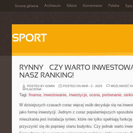
Archiwum
Kibice
Komentator
Polska
Strona główna
Spis
SPORT
RYNNY – CZY WARTO INWESTOW
NASZ RANKING!
POSTED BY ADMIN
POSTED ON MAR - 2 - 2025
MOŻLIWOŚĆ 
WYŁĄCZONA
Tagi:
finanse
,
inwestowanie
,
inwestycje
,
ocena
,
porównanie
,
ranki
W dzisiejszych czasach coraz więcej osób decyduje się ‍na inwe
jako formę inwestycji. Jednym z coraz popularniejszych sposobó
mieszkania jest instalacja rynien, które ​nie ‍tylko spełniają funkc
przyczynić się do ​poprawy stanu budynku.⁢ Czy jednak warto inw