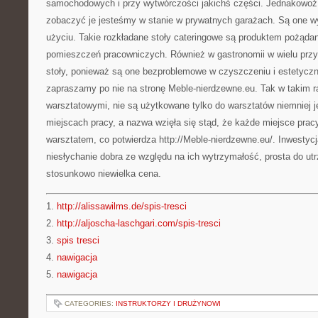
samochodowych i przy wytwórczości jakichś części. Jednakowoż 
zobaczyć je jesteśmy w stanie w prywatnych garażach. Są one w
użyciu. Takie rozkładane stoły cateringowe są produktem pożąd
pomieszczeń pracowniczych. Również w gastronomii w wielu prz
stoły, ponieważ są one bezproblemowe w czyszczeniu i estetyczn
zapraszamy po nie na stronę Meble-nierdzewne.eu. Tak w takim r
warsztatowymi, nie są użytkowane tylko do warsztatów niemniej j
miejscach pracy, a nazwa wzięła się stąd, że każde miejsce prac
warsztatem, co potwierdza http://Meble-nierdzewne.eu/. Inwestycj
niesłychanie dobra ze względu na ich wytrzymałość, prosta do ut
stosunkowo niewielka cena.
1.
http://alissawilms.de/spis-tresci
2.
http://aljoscha-laschgari.com/spis-tresci
3.
spis tresci
4.
nawigacja
5.
nawigacja
CATEGORIES:
INSTRUKTORZY I DRUŻYNOWI