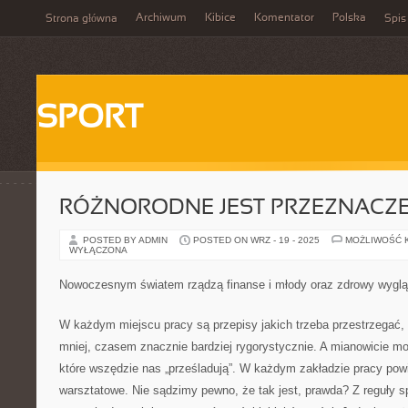
Archiwum
Kibice
Komentator
Polska
Strona główna
Spis
SPORT
RÓŻNORODNE JEST PRZEZNACZE
POSTED BY ADMIN
POSTED ON WRZ - 19 - 2025
MOŻLIWOŚĆ 
WYŁĄCZONA
Nowoczesnym światem rządzą finanse i młody oraz zdrowy wygl
W każdym miejscu pracy są przepisy jakich trzeba przestrzegać
mniej, czasem znacznie bardziej rygorystycznie. A mianowicie mo
które wszędzie nas „prześladują”. W każdym zakładzie pracy pow
warsztatowe. Nie sądzimy pewno, że tak jest, prawda? Z reguły s