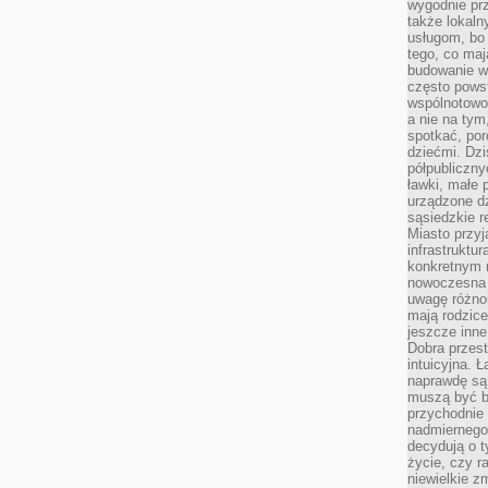
wygodnie prz
także lokal
usługom, bo 
tego, co mają
budowanie w
często pows
wspólnotowoś
a nie na tym
spotkać, po
dziećmi. Dzi
półpubliczny
ławki, małe 
urządzone dz
sąsiedzkie r
Miasto przyj
infrastruktur
konkretnym 
nowoczesna u
uwagę różno
mają rodzice
jeszcze inne
Dobra przest
intuicyjna. 
naprawdę są 
muszą być b
przychodnie
nadmiernego 
decydują o 
życie, czy r
niewielkie z