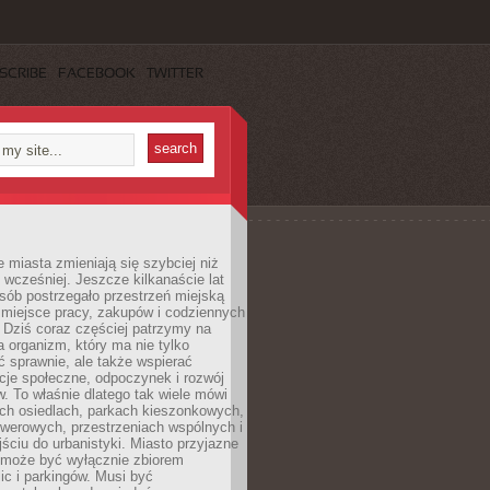
SCRIBE
FACEBOOK
TWITTER
miasta zmieniają się szybciej niż
 wcześniej. Jeszcze kilkanaście lat
sób postrzegało przestrzeń miejską
 miejsce pracy, zakupów i codziennych
 Dziś coraz częściej patrzymy na
a organizm, który ma nie tylko
 sprawnie, ale także wspierać
acje społeczne, odpoczynek i rozwój
 To właśnie dlatego tak wiele mówi
ych osiedlach, parkach kieszonkowych,
werowych, przestrzeniach wspólnych i
ciu do urbanistyki. Miasto przyjazne
e może być wyłącznie zbiorem
ic i parkingów. Musi być