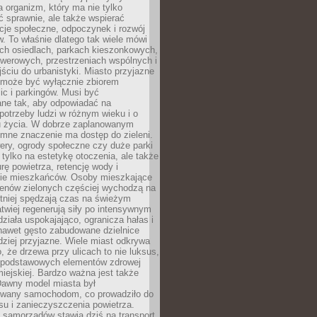
a organizm, który ma nie tylko
 sprawnie, ale także wspierać
acje społeczne, odpoczynek i rozwój
 To właśnie dlatego tak wiele mówi
ych osiedlach, parkach kieszonkowych,
werowych, przestrzeniach wspólnych i
ciu do urbanistyki. Miasto przyjazne
e może być wyłącznie zbiorem
ic i parkingów. Musi być
ane tak, aby odpowiadać na
potrzeby ludzi w różnym wieku i o
u życia. W dobrze zaplanowanym
omne znaczenie ma dostęp do zieleni.
ery, ogrody społeczne czy duże parki
 tylko na estetykę otoczenia, ale także
rę powietrza, retencję wody i
e mieszkańców. Osoby mieszkające
renów zielonych częściej wychodzą na
tniej spędzają czas na świeżym
łatwiej regenerują siły po intensywnym
 działa uspokajająco, ogranicza hałas i
nawet gęsto zabudowane dzielnice
rdziej przyjazne. Wiele miast odkrywa
, że drzewa przy ulicach to nie luksus,
z podstawowych elementów zdrowej
miejskiej. Bardzo ważna jest także
Dawny model miasta był
wany samochodom, co prowadziło do
su i zanieczyszczenia powietrza.
 samorządów stawia dziś na transport