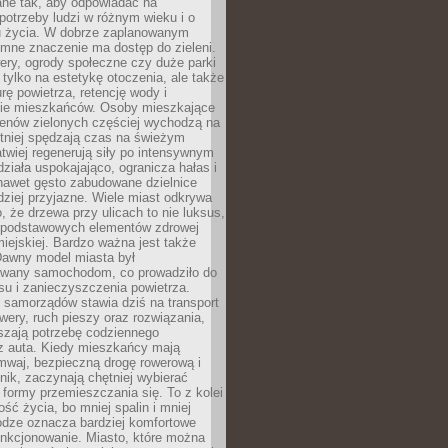
ane tak, aby odpowiadać na
potrzeby ludzi w różnym wieku i o
u życia. W dobrze zaplanowanym
omne znaczenie ma dostęp do zieleni.
ery, ogrody społeczne czy duże parki
 tylko na estetykę otoczenia, ale także
rę powietrza, retencję wody i
e mieszkańców. Osoby mieszkające
renów zielonych częściej wychodzą na
tniej spędzają czas na świeżym
łatwiej regenerują siły po intensywnym
 działa uspokajająco, ogranicza hałas i
nawet gęsto zabudowane dzielnice
rdziej przyjazne. Wiele miast odkrywa
, że drzewa przy ulicach to nie luksus,
z podstawowych elementów zdrowej
miejskiej. Bardzo ważna jest także
Dawny model miasta był
wany samochodom, co prowadziło do
su i zanieczyszczenia powietrza.
 samorządów stawia dziś na transport
owery, ruch pieszy oraz rozwiązania,
szają potrzebę codziennego
 z auta. Kiedy mieszkańcy mają
mwaj, bezpieczną drogę rowerową i
nik, zaczynają chętniej wybierać
 formy przemieszczania się. To z kolei
ość życia, bo mniej spalin i mniej
odze oznacza bardziej komfortowe
unkcjonowanie. Miasto, które można