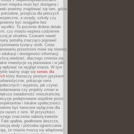
rzeń miejska musi być dostępna i
Ławki powinny znajdować się tam, gdzie
potrzebne, przejścia dla pieszych
ezpieczne, a urzędy, szkoły czy
 powinny być osiągalne bez
wysiłku. To pozornie drobne detale
tym, czy miasto wspiera codzienne
aczej je utrudnia. Czasami nawet
miany potrafią znacząco poprawić
cjonowania tysięcy osób. Coraz
lanowaniu przestrzeni mówi się również
 edukacji i dostępności informacji.
chcą wiedzieć, dlaczego zmienia się
jakie inwestycje są planowane i w jaki
 wpływać na wygląd miasta. W tym
ykle ważny staje się
serwis dla
ych
który tłumaczy prostym językiem
urbanistyczne, pokazuje sens
społecznych i wyjaśnia, jak czytać
podarowania czy projekty zmian w
 większa świadomość mieszkańców,
decyzje podejmowane wspólnie przez
rojektantów i lokalne społeczności.
owinno być tworzone wyłącznie dla
akże razem z nimi. W przyszłości
kszego znaczenia nabiorą kwestie
 Fale upałów, gwałtowne deszcze,
tencją wody i potrzeba ograniczania
iają, że miasta muszą się adaptować.