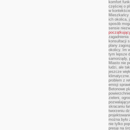
komfort funk
częściej o p
w kontekście
Mieszkańcy 
ich okolica, 
sposób mogą
sensie niezw
początkując
zagadnienia 
konsultacji 
plany zagos
okolicy. Im
tym lepsze 
samorządy, p
Miasto nie p
ludzi, ale t
jeszcze wię
klimatyczne.
problem z re
emisji spraw
Betonowe pla
powierzchnie
zieleni, og
pozwalający
skracaniu ł
tworzeniu dz
projektowani
można było 
nie tylko po
presję na śr