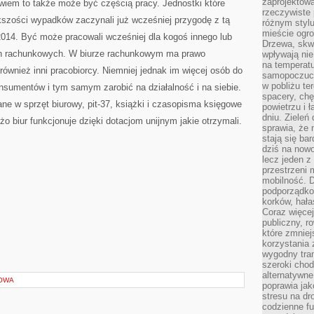
zaprojektow
wiem to także może być częścią pracy. Jednostki które
rzeczywiste 
kszości wypadków zaczynali już wcześniej przygodę z tą
różnym styl
mieście ogr
2014. Być może pracowali wcześniej dla kogoś innego lub
Drzewa, skw
ach rachunkowych. W biurze rachunkowym ma prawo
wpływają nie
na temperatu
również inni pracobiorcy. Niemniej jednak im więcej osób do
samopoczuci
w pobliżu te
nsumentów i tym samym zarobić na działalność i na siebie.
spacery, chę
e w sprzęt biurowy, pit-37, książki i czasopisma księgowe
powietrzu i 
dniu. Zieleń
o biur funkcjonuje dzięki dotacjom unijnym jakie otrzymali.
sprawia, że 
stają się ba
dziś na nowo
lecz jeden 
przestrzeni 
mobilność. 
podporządko
korków, hała
Coraz więcej
publiczny, r
które zmniej
korzystania
wygodny tra
szeroki chod
alternatywne
IOWA
poprawia jak
stresu na dr
codzienne f