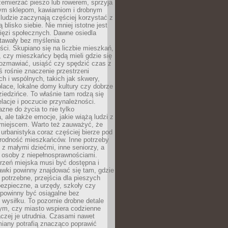
emierzać pieszo lub rowerem, sprzyja
nym sklepom, kawiarniom i drobnym
ludzie zaczynają częściej korzystać z
 blisko siebie. Nie mniej istotne jest
ięzi społecznych. Dawne osiedla
tawały bez myślenia o
ci. Skupiano się na liczbie mieszkań,
, czy mieszkańcy będą mieli gdzie się
rozmawiać, usiąść czy spędzić czas z
ś rośnie znaczenie przestrzeni
ch i wspólnych, takich jak skwery,
place, lokalne domy kultury czy dobrze
iedzińce. To właśnie tam rodzą się
elacje i poczucie przynależności.
azne do życia to nie tylko
a, ale także emocje, jakie wiążą ludzi z
miejscem. Warto też zauważyć, że
rbanistyka coraz częściej bierze pod
rodność mieszkańców. Inne potrzeby
 z małymi dziećmi, inne seniorzy, a
 osoby z niepełnosprawnościami.
rzeń miejska musi być dostępna i
Ławki powinny znajdować się tam, gdzie
potrzebne, przejścia dla pieszych
ezpieczne, a urzędy, szkoły czy
 powinny być osiągalne bez
wysiłku. To pozornie drobne detale
tym, czy miasto wspiera codzienne
aczej je utrudnia. Czasami nawet
miany potrafią znacząco poprawić