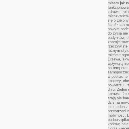
miasto jak n
funkcjonować
zdrowie, rel
mieszkańców.
się o zielon
ścieżkach ro
nowym podejś
do życia ni
budynków, ul
zaprojektow
rzeczywiste 
różnym styl
mieście ogr
Drzewa, skw
wpływają nie
na temperatu
samopoczuci
w pobliżu te
spacery, chę
powietrzu i 
dniu. Zieleń
sprawia, że 
stają się ba
dziś na nowo
lecz jeden 
przestrzeni 
mobilność. 
podporządko
korków, hała
Coraz więcej