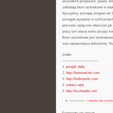
wszystkich przepisach, prawie, bo
zakładają biuro rachunkowe w wię
dyscypliną, poznając program pit 
pomagali prywatnie w rozliczeni
pracować wyłącznie właściciel jak 
pracy tym więcej wolno przyjąć ko
Biuro rachunkowe jest wyekwipowan
oraz najważniejsze dokumenty. Duż
źródło:
———————————
1.
przejdź dalej
2.
http://keiomed-ski.com
3.
http://kiidssports.com
4.
zobacz wpis
5.
http://la-charade.com
CATEGORIES:
CHMURA OBLICZEN