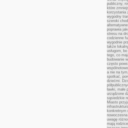
publiczny, r
które zmniej
korzystania
wygodny tra
szeroki chod
alternatywne
poprawia jak
stresu na dr
codzienne f
wygodnie prz
także lokal
usługom, bo 
tego, co mają
budowanie w
często pows
wspólnotowoś
a nie na tym
spotkać, po
dziećmi. Dzi
półpubliczny
ławki, małe 
urządzone dz
sąsiedzkie r
Miasto przyj
infrastruktur
konkretnym 
nowoczesna u
uwagę różno
mają rodzice
jeszcze inne