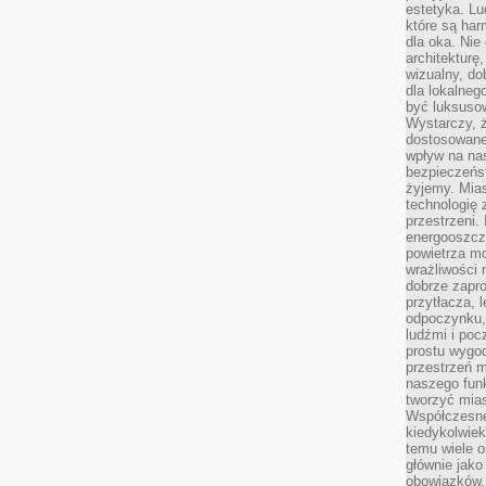
estetyka. L
które są har
dla oka. Nie
architekturę
wizualny, do
dla lokalneg
być luksuso
Wystarczy, ż
dostosowane
wpływ na na
bezpieczeńs
żyjemy. Mias
technologię
przestrzeni.
energooszczę
powietrza m
wrażliwości
dobrze zapro
przytłacza, 
odpoczynku, 
ludźmi i poc
prostu wygod
przestrzeń 
naszego funk
tworzyć mias
Współczesne 
kiedykolwiek
temu wiele o
głównie jako
obowiązków.