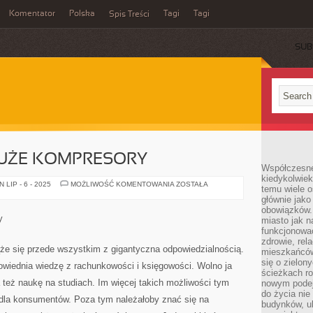
Komentator
Polska
Tagi
Tagi
Spis Treści
SUB
UŻE KOMPRESORY
Współczesne 
kiedykolwiek
POZYSKUJEMY
LIP - 6 - 2025
MOŻLIWOŚĆ KOMENTOWANIA
ZOSTAŁA
temu wiele o
DUŻE
głównie jako
KOMPRESORY
obowiązków.
y
miasto jak n
funkcjonować
zdrowie, rel
że się przede wszystkim z gigantyczna odpowiedzialnością.
mieszkańców.
się o zielon
owiednia wiedzę z rachunkowości i księgowości. Wolno ja
ścieżkach ro
a też naukę na studiach. Im więcej takich możliwości tym
nowym podejś
do życia ni
4 dla konsumentów. Poza tym należałoby znać się na
budynków, ul