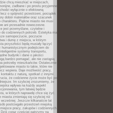
udzie chcą mieszkać w miejscach,
monijne, zadbane i po prostu przyjemne
 chodzi wyłącznie o efektowną
, lecz o spójność przestrzeni, porządek
bry dobór materiałów oraz szacunek
o charakteru. Piękne miasto nie musi
we ani przesadnie nowoczesne.
e jest przemyślane, czytelne i
 do codziennych potrzeb. Estetyka ma
sze samopoczucie, poczucie
twa i dumę z miejsca, w którym
ta przyszłości będą musiały łączyć
 z humanistycznym podejściem do
 Inteligentne systemy transportu,
dne budynki i dane o jakości
ogą bardzo pomagać, ale nie zastąpią
 na potrzeby mieszkańców. Ostatecznie
jektowane miasto to takie, które nie
lecz wspiera. Daje możliwość pracy,
kontaktu z naturą, spotkań z innymi
zucia, że codzienne życie może być po
niejsze. Im szybciej zrozumiemy, że
miejska wpływa na każdy aspekt
cjonowania, tym łatwiej będzie
ta, w których naprawdę chce się żyć.
miasta zmieniają się szybciej niż
 wcześniej. Jeszcze kilkanaście lat
sób postrzegało przestrzeń miejską
 miejsce pracy, zakupów i codziennych
 Dziś coraz częściej patrzymy na