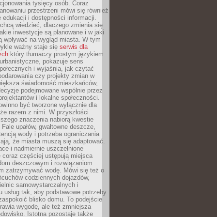
cjonowania tysięcy osób. Coraz
lanowaniu przestrzeni mówi się również
 edukacji i dostępności informacji.
chcą wiedzieć, dlaczego zmienia się
jakie inwestycje są planowane i w jaki
 wpływać na wygląd miasta. W tym
ykle ważny staje się
serwis dla
ych
który tłumaczy prostym językiem
urbanistyczne, pokazuje sens
społecznych i wyjaśnia, jak czytać
podarowania czy projekty zmian w
 większa świadomość mieszkańców,
decyzje podejmowane wspólnie przez
rojektantów i lokalne społeczności.
owinno być tworzone wyłącznie dla
akże razem z nimi. W przyszłości
kszego znaczenia nabiorą kwestie
 Fale upałów, gwałtowne deszcze,
tencją wody i potrzeba ograniczania
iają, że miasta muszą się adaptować.
ce i nadmiernie uszczelnione
 coraz częściej ustępują miejsca
rodom deszczowym i rozwiązaniom
m zatrzymywać wodę. Mówi się też o
ańcuchów codziennych dojazdów,
ielnic samowystarczalnych i
u usług tak, aby podstawowe potrzeby
zaspokoić blisko domu. To podejście
prawia wygodę, ale też zmniejsza
odowisko. Istotna pozostaje także