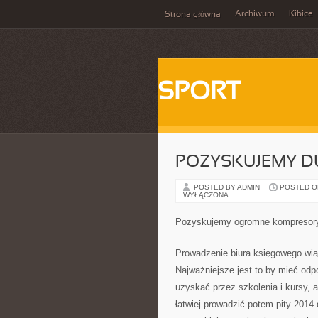
Archiwum
Kibice
Strona główna
SPORT
POZYSKUJEMY D
POSTED BY ADMIN
POSTED ON 
WYŁĄCZONA
Pozyskujemy ogromne kompresor
Prowadzenie biura księgowego wią
Najważniejsze jest to by mieć odp
uzyskać przez szkolenia i kursy, 
łatwiej prowadzić potem pity 201