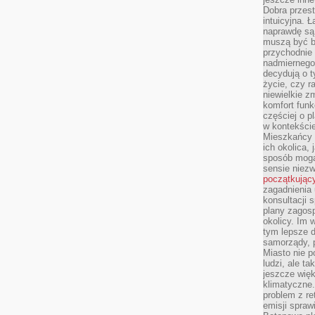
Dobra przest
intuicyjna. 
naprawdę są 
muszą być b
przychodnie
nadmiernego 
decydują o 
życie, czy r
niewielkie z
komfort funk
częściej o p
w kontekście
Mieszkańcy 
ich okolica, 
sposób mogą
sensie niezw
początkując
zagadnienia 
konsultacji 
plany zagos
okolicy. Im
tym lepsze 
samorządy, p
Miasto nie p
ludzi, ale t
jeszcze wię
klimatyczne.
problem z re
emisji spraw