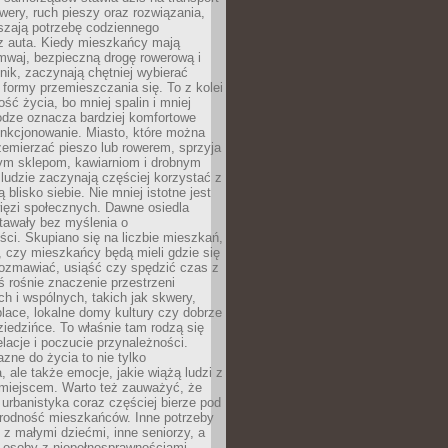
owery, ruch pieszy oraz rozwiązania,
szają potrzebę codziennego
 z auta. Kiedy mieszkańcy mają
mwaj, bezpieczną drogę rowerową i
nik, zaczynają chętniej wybierać
 formy przemieszczania się. To z kolei
ość życia, bo mniej spalin i mniej
odze oznacza bardziej komfortowe
unkcjonowanie. Miasto, które można
emierzać pieszo lub rowerem, sprzyja
nym sklepom, kawiarniom i drobnym
ludzie zaczynają częściej korzystać z
 blisko siebie. Nie mniej istotne jest
ięzi społecznych. Dawne osiedla
tawały bez myślenia o
ci. Skupiano się na liczbie mieszkań,
, czy mieszkańcy będą mieli gdzie się
rozmawiać, usiąść czy spędzić czas z
ś rośnie znaczenie przestrzeni
ch i wspólnych, takich jak skwery,
place, lokalne domy kultury czy dobrze
iedzińce. To właśnie tam rodzą się
elacje i poczucie przynależności.
azne do życia to nie tylko
a, ale także emocje, jakie wiążą ludzi z
miejscem. Warto też zauważyć, że
rbanistyka coraz częściej bierze pod
rodność mieszkańców. Inne potrzeby
 z małymi dziećmi, inne seniorzy, a
 osoby z niepełnosprawnościami.