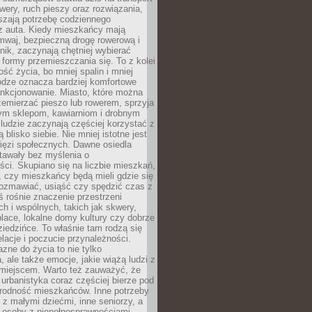
owery, ruch pieszy oraz rozwiązania,
szają potrzebę codziennego
 z auta. Kiedy mieszkańcy mają
mwaj, bezpieczną drogę rowerową i
nik, zaczynają chętniej wybierać
 formy przemieszczania się. To z kolei
ość życia, bo mniej spalin i mniej
odze oznacza bardziej komfortowe
unkcjonowanie. Miasto, które można
emierzać pieszo lub rowerem, sprzyja
nym sklepom, kawiarniom i drobnym
ludzie zaczynają częściej korzystać z
 blisko siebie. Nie mniej istotne jest
ięzi społecznych. Dawne osiedla
tawały bez myślenia o
ci. Skupiano się na liczbie mieszkań,
, czy mieszkańcy będą mieli gdzie się
rozmawiać, usiąść czy spędzić czas z
ś rośnie znaczenie przestrzeni
ch i wspólnych, takich jak skwery,
place, lokalne domy kultury czy dobrze
iedzińce. To właśnie tam rodzą się
elacje i poczucie przynależności.
azne do życia to nie tylko
a, ale także emocje, jakie wiążą ludzi z
miejscem. Warto też zauważyć, że
rbanistyka coraz częściej bierze pod
rodność mieszkańców. Inne potrzeby
 z małymi dziećmi, inne seniorzy, a
 osoby z niepełnosprawnościami.