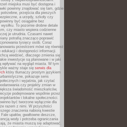
rzeń miejska musi być dostępna i
Ławki powinny znajdować się tam, gdzie
potrzebne, przejścia dla pieszych
ezpieczne, a urzędy, szkoły czy
 powinny być osiągalne bez
wysiłku. To pozornie drobne detale
tym, czy miasto wspiera codzienne
aczej je utrudnia. Czasami nawet
miany potrafią znacząco poprawić
cjonowania tysięcy osób. Coraz
lanowaniu przestrzeni mówi się również
 edukacji i dostępności informacji.
chcą wiedzieć, dlaczego zmienia się
jakie inwestycje są planowane i w jaki
 wpływać na wygląd miasta. W tym
ykle ważny staje się
serwis dla
ych
który tłumaczy prostym językiem
urbanistyczne, pokazuje sens
społecznych i wyjaśnia, jak czytać
podarowania czy projekty zmian w
 większa świadomość mieszkańców,
decyzje podejmowane wspólnie przez
rojektantów i lokalne społeczności.
owinno być tworzone wyłącznie dla
akże razem z nimi. W przyszłości
kszego znaczenia nabiorą kwestie
 Fale upałów, gwałtowne deszcze,
tencją wody i potrzeba ograniczania
iają, że miasta muszą się adaptować.