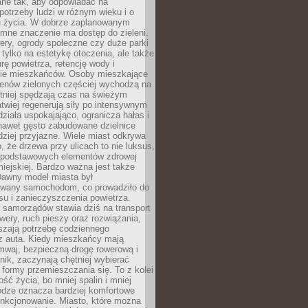
ane tak, aby odpowiadać na
potrzeby ludzi w różnym wieku i o
u życia. W dobrze zaplanowanym
omne znaczenie ma dostęp do zieleni.
ery, ogrody społeczne czy duże parki
 tylko na estetykę otoczenia, ale także
rę powietrza, retencję wody i
e mieszkańców. Osoby mieszkające
renów zielonych częściej wychodzą na
tniej spędzają czas na świeżym
łatwiej regenerują siły po intensywnym
 działa uspokajająco, ogranicza hałas i
nawet gęsto zabudowane dzielnice
rdziej przyjazne. Wiele miast odkrywa
, że drzewa przy ulicach to nie luksus,
z podstawowych elementów zdrowej
miejskiej. Bardzo ważna jest także
Dawny model miasta był
wany samochodom, co prowadziło do
su i zanieczyszczenia powietrza.
 samorządów stawia dziś na transport
owery, ruch pieszy oraz rozwiązania,
szają potrzebę codziennego
 z auta. Kiedy mieszkańcy mają
mwaj, bezpieczną drogę rowerową i
nik, zaczynają chętniej wybierać
 formy przemieszczania się. To z kolei
ość życia, bo mniej spalin i mniej
odze oznacza bardziej komfortowe
unkcjonowanie. Miasto, które można