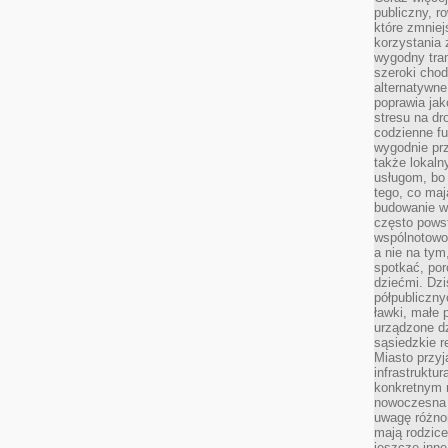
publiczny, r
które zmniej
korzystania
wygodny tra
szeroki chod
alternatywne
poprawia jak
stresu na dr
codzienne f
wygodnie prz
także lokal
usługom, bo 
tego, co mają
budowanie w
często pows
wspólnotowoś
a nie na tym
spotkać, po
dziećmi. Dzi
półpubliczny
ławki, małe 
urządzone dz
sąsiedzkie r
Miasto przyj
infrastruktur
konkretnym 
nowoczesna u
uwagę różno
mają rodzice
jeszcze inne