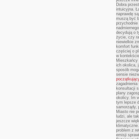
Dobra przest
intuicyjna. 
naprawdę są 
muszą być b
przychodnie
nadmiernego 
decydują o 
życie, czy r
niewielkie z
komfort funk
częściej o p
w kontekście
Mieszkańcy 
ich okolica, 
sposób mogą
sensie niezw
początkując
zagadnienia 
konsultacji 
plany zagos
okolicy. Im
tym lepsze 
samorządy, p
Miasto nie p
ludzi, ale t
jeszcze wię
klimatyczne.
problem z re
emisji spraw