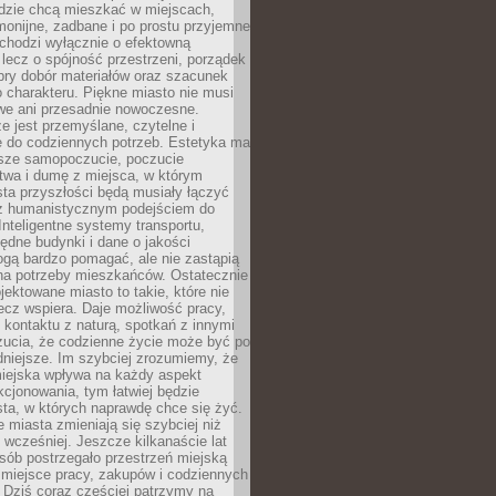
udzie chcą mieszkać w miejscach,
monijne, zadbane i po prostu przyjemne
 chodzi wyłącznie o efektowną
, lecz o spójność przestrzeni, porządek
bry dobór materiałów oraz szacunek
o charakteru. Piękne miasto nie musi
we ani przesadnie nowoczesne.
e jest przemyślane, czytelne i
 do codziennych potrzeb. Estetyka ma
sze samopoczucie, poczucie
twa i dumę z miejsca, w którym
ta przyszłości będą musiały łączyć
 z humanistycznym podejściem do
 Inteligentne systemy transportu,
dne budynki i dane o jakości
ogą bardzo pomagać, ale nie zastąpią
 na potrzeby mieszkańców. Ostatecznie
jektowane miasto to takie, które nie
lecz wspiera. Daje możliwość pracy,
kontaktu z naturą, spotkań z innymi
zucia, że codzienne życie może być po
niejsze. Im szybciej zrozumiemy, że
miejska wpływa na każdy aspekt
cjonowania, tym łatwiej będzie
ta, w których naprawdę chce się żyć.
miasta zmieniają się szybciej niż
 wcześniej. Jeszcze kilkanaście lat
sób postrzegało przestrzeń miejską
 miejsce pracy, zakupów i codziennych
 Dziś coraz częściej patrzymy na