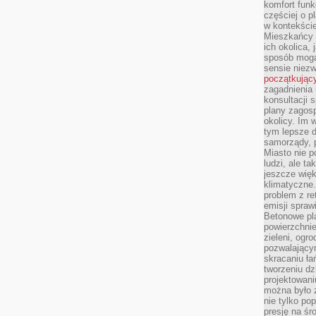
komfort funk
częściej o p
w kontekście
Mieszkańcy 
ich okolica, 
sposób mogą
sensie niezw
początkując
zagadnienia 
konsultacji 
plany zagos
okolicy. Im
tym lepsze 
samorządy, p
Miasto nie p
ludzi, ale t
jeszcze wię
klimatyczne.
problem z re
emisji spraw
Betonowe pla
powierzchnie
zieleni, og
pozwalający
skracaniu ł
tworzeniu dz
projektowani
można było 
nie tylko po
presję na śr