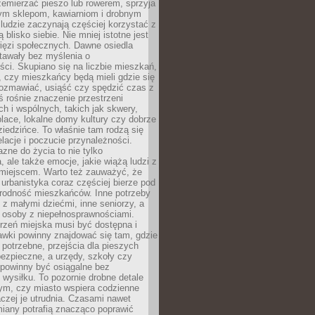
emierzać pieszo lub rowerem, sprzyja
nym sklepom, kawiarniom i drobnym
ludzie zaczynają częściej korzystać z
 blisko siebie. Nie mniej istotne jest
ięzi społecznych. Dawne osiedla
tawały bez myślenia o
ci. Skupiano się na liczbie mieszkań,
, czy mieszkańcy będą mieli gdzie się
rozmawiać, usiąść czy spędzić czas z
ś rośnie znaczenie przestrzeni
ch i wspólnych, takich jak skwery,
place, lokalne domy kultury czy dobrze
iedzińce. To właśnie tam rodzą się
elacje i poczucie przynależności.
azne do życia to nie tylko
a, ale także emocje, jakie wiążą ludzi z
miejscem. Warto też zauważyć, że
rbanistyka coraz częściej bierze pod
rodność mieszkańców. Inne potrzeby
 z małymi dziećmi, inne seniorzy, a
 osoby z niepełnosprawnościami.
rzeń miejska musi być dostępna i
Ławki powinny znajdować się tam, gdzie
potrzebne, przejścia dla pieszych
ezpieczne, a urzędy, szkoły czy
 powinny być osiągalne bez
wysiłku. To pozornie drobne detale
tym, czy miasto wspiera codzienne
aczej je utrudnia. Czasami nawet
miany potrafią znacząco poprawić