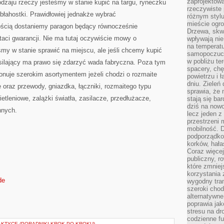
zaprojektow
odzaju rzeczy jesteśmy w stanie kupić na targu, ryneczku
rzeczywiste 
 błahostki. Prawidłowiej jednakże wybrać
różnym styl
mieście ogr
nością dostaniemy paragon będący równocześnie
Drzewa, skw
ci gwarancji. Nie ma tutaj oczywiście mowy o
wpływają nie
na temperatu
śmy w stanie sprawić na miejscu, ale jeśli chcemy kupić
samopoczuci
w pobliżu te
asilający ma prawo się zdarzyć wada fabryczna. Poza tym
spacery, chę
onuje szerokim asortymentem jeżeli chodzi o rozmaite
powietrzu i 
dniu. Zieleń
oraz przewody, gniazdka, łączniki, rozmaitego typu
sprawia, że 
ietleniowe, zalążki światła, zasilacze, przedłużacze,
stają się ba
dziś na nowo
nnych.
lecz jeden 
przestrzeni 
mobilność. 
podporządko
korków, hała
Coraz więcej
publiczny, r
które zmniej
korzystania
de
wygodny tra
szeroki chod
alternatywne
poprawia jak
stresu na dr
codzienne f
KTYCE (PORADNIKI KROK PO KROKU)