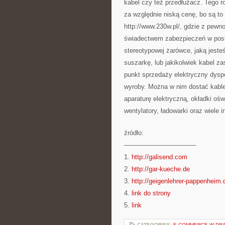
kabel czy też przedłużacz. Tego r
za względnie niską cenę, bo są to
http://www.230w.pl/, gdzie z pew
świadectwem zabezpieczeń w posta
stereotypowej żarówce, jaką jeste
suszarkę, lub jakikolwiek kabel z
punkt sprzedaży elektryczny dysp
wyroby. Można w nim dostać kable 
aparaturę elektryczną, okładki ośw
wentylatory, ładowarki oraz wiele i
źródło:
———————————
1.
http://galisend.com
2.
http://gar-kueche.de
3.
http://geigenlehrer-pappenheim.
4.
link do strony
5.
link
CATEGORIES:
E-COMMERCE W PRA