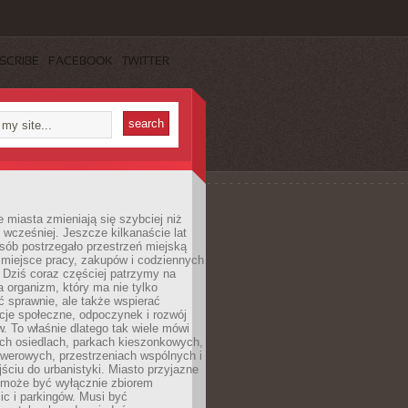
SCRIBE
FACEBOOK
TWITTER
miasta zmieniają się szybciej niż
 wcześniej. Jeszcze kilkanaście lat
sób postrzegało przestrzeń miejską
 miejsce pracy, zakupów i codziennych
 Dziś coraz częściej patrzymy na
a organizm, który ma nie tylko
 sprawnie, ale także wspierać
acje społeczne, odpoczynek i rozwój
 To właśnie dlatego tak wiele mówi
ych osiedlach, parkach kieszonkowych,
werowych, przestrzeniach wspólnych i
ciu do urbanistyki. Miasto przyjazne
e może być wyłącznie zbiorem
ic i parkingów. Musi być