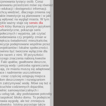
cjonowania tysięcy osób. Coraz
lanowaniu przestrzeni mówi się również
 edukacji i dostępności informacji.
chcą wiedzieć, dlaczego zmienia się
jakie inwestycje są planowane i w jaki
 wpływać na wygląd miasta. W tym
ykle ważny staje się
serwis dla
ych
który tłumaczy prostym językiem
urbanistyczne, pokazuje sens
społecznych i wyjaśnia, jak czytać
podarowania czy projekty zmian w
 większa świadomość mieszkańców,
decyzje podejmowane wspólnie przez
rojektantów i lokalne społeczności.
owinno być tworzone wyłącznie dla
akże razem z nimi. W przyszłości
kszego znaczenia nabiorą kwestie
 Fale upałów, gwałtowne deszcze,
tencją wody i potrzeba ograniczania
iają, że miasta muszą się adaptować.
ce i nadmiernie uszczelnione
 coraz częściej ustępują miejsca
rodom deszczowym i rozwiązaniom
m zatrzymywać wodę. Mówi się też o
ańcuchów codziennych dojazdów,
ielnic samowystarczalnych i
u usług tak, aby podstawowe potrzeby
zaspokoić blisko domu. To podejście
prawia wygodę, ale też zmniejsza
odowisko. Istotna pozostaje także