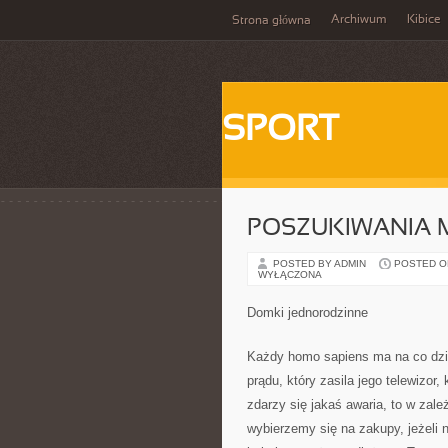
Archiwum
Kibice
Strona główna
SPORT
POSZUKIWANIA 
POSTED BY ADMIN
POSTED ON 
WYŁĄCZONA
Domki jednorodzinne
Każdy homo sapiens ma na co dzie
prądu, który zasila jego telewizor,
zdarzy się jakaś awaria, to w zale
wybierzemy się na zakupy, jeżeli n