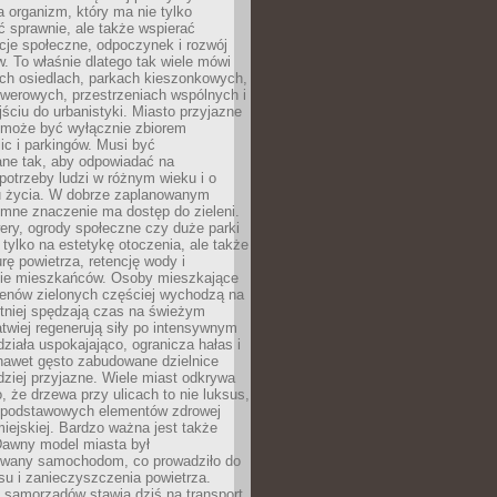
a organizm, który ma nie tylko
 sprawnie, ale także wspierać
acje społeczne, odpoczynek i rozwój
 To właśnie dlatego tak wiele mówi
ych osiedlach, parkach kieszonkowych,
werowych, przestrzeniach wspólnych i
ciu do urbanistyki. Miasto przyjazne
e może być wyłącznie zbiorem
ic i parkingów. Musi być
ane tak, aby odpowiadać na
potrzeby ludzi w różnym wieku i o
u życia. W dobrze zaplanowanym
omne znaczenie ma dostęp do zieleni.
ery, ogrody społeczne czy duże parki
 tylko na estetykę otoczenia, ale także
rę powietrza, retencję wody i
e mieszkańców. Osoby mieszkające
renów zielonych częściej wychodzą na
tniej spędzają czas na świeżym
łatwiej regenerują siły po intensywnym
 działa uspokajająco, ogranicza hałas i
nawet gęsto zabudowane dzielnice
rdziej przyjazne. Wiele miast odkrywa
, że drzewa przy ulicach to nie luksus,
z podstawowych elementów zdrowej
miejskiej. Bardzo ważna jest także
Dawny model miasta był
wany samochodom, co prowadziło do
su i zanieczyszczenia powietrza.
 samorządów stawia dziś na transport