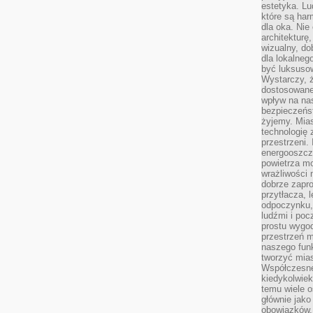
estetyka. L
które są har
dla oka. Nie
architekturę
wizualny, do
dla lokalneg
być luksuso
Wystarczy, ż
dostosowane
wpływ na na
bezpieczeńs
żyjemy. Mias
technologię
przestrzeni.
energooszczę
powietrza m
wrażliwości
dobrze zapro
przytłacza, 
odpoczynku, 
ludźmi i poc
prostu wygod
przestrzeń 
naszego funk
tworzyć mias
Współczesne 
kiedykolwiek
temu wiele o
głównie jako
obowiązków.