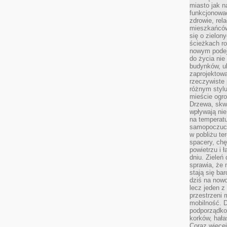
miasto jak n
funkcjonować
zdrowie, rel
mieszkańców.
się o zielon
ścieżkach ro
nowym podejś
do życia ni
budynków, ul
zaprojektow
rzeczywiste 
różnym styl
mieście ogr
Drzewa, skw
wpływają nie
na temperatu
samopoczuci
w pobliżu te
spacery, chę
powietrzu i 
dniu. Zieleń
sprawia, że 
stają się ba
dziś na nowo
lecz jeden 
przestrzeni 
mobilność. 
podporządko
korków, hała
Coraz więcej