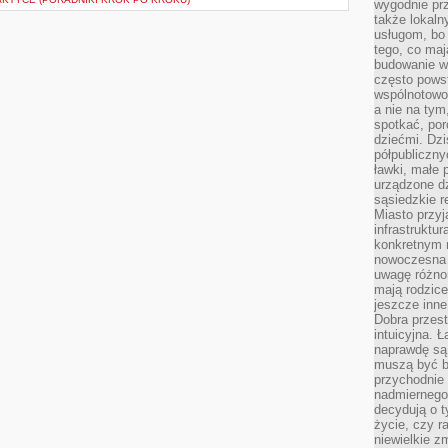
wygodnie prz
także lokal
usługom, bo 
tego, co mają
budowanie w
często pows
wspólnotowoś
a nie na tym
spotkać, po
dziećmi. Dzi
półpubliczny
ławki, małe 
urządzone dz
sąsiedzkie r
Miasto przyj
infrastruktur
konkretnym 
nowoczesna u
uwagę różno
mają rodzice
jeszcze inne
Dobra przest
intuicyjna. 
naprawdę są 
muszą być b
przychodnie
nadmiernego 
decydują o 
życie, czy r
niewielkie z