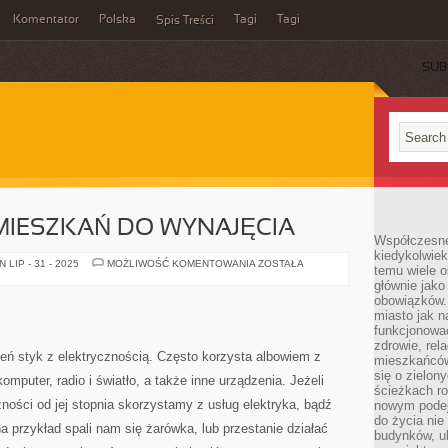
Komentator
Polska
Tagi
Tagi
Spis Treści
SUB
MIESZKAŃ DO WYNAJĘCIA
Współczesne 
kiedykolwiek
POSZUKIWANIA
LIP - 31 - 2025
MOŻLIWOŚĆ KOMENTOWANIA
ZOSTAŁA
temu wiele o
MIESZKAŃ
głównie jako
DO
WYNAJĘCIA
obowiązków.
miasto jak n
funkcjonować
zdrowie, rel
ń styk z elektrycznością. Często korzysta albowiem z
mieszkańców.
się o zielon
 komputer, radio i światło, a także inne urządzenia. Jeżeli
ścieżkach ro
żności od jej stopnia skorzystamy z usług elektryka, bądź
nowym podejś
do życia ni
a przykład spali nam się żarówka, lub przestanie działać
budynków, ul