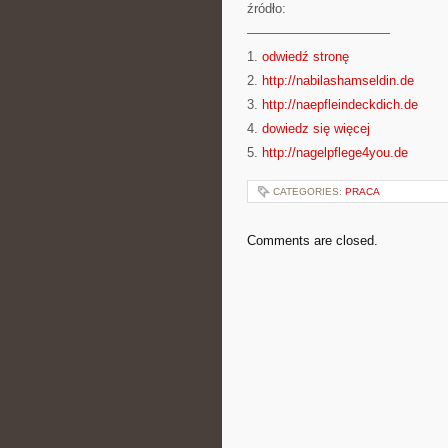
źródło:
———————————
1.
odwiedź stronę
2.
http://nabilashamseldin.de
3.
http://naepfleindeckdich.de
4.
dowiedz się więcej
5.
http://nagelpflege4you.de
CATEGORIES:
PRACA
Comments are closed.