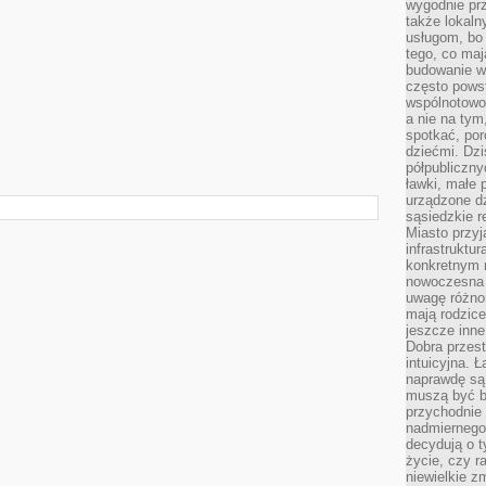
wygodnie prz
także lokal
usługom, bo 
tego, co mają
budowanie w
często pows
wspólnotowoś
a nie na tym
spotkać, po
dziećmi. Dzi
półpubliczny
ławki, małe 
urządzone dz
sąsiedzkie r
Miasto przyj
infrastruktur
konkretnym 
nowoczesna u
uwagę różno
mają rodzice
jeszcze inne
Dobra przest
intuicyjna. 
naprawdę są 
muszą być b
przychodnie
nadmiernego 
decydują o 
życie, czy r
niewielkie z