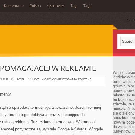
Komentator
Polska
Tagi
Tagi
Spis Treści
SUB
I POMAGAJĄCEJ W REKLAMIE
Współczesne 
kiedykolwiek
POJĘCIE
SIE - 11 - 2025
MOŻLIWOŚĆ KOMENTOWANIA
ZOSTAŁA
temu wiele o
AGENCJI
głównie jako
POMAGAJĄCEJ
W
obowiązków.
REKLAMIE
amenty
miasto jak n
funkcjonować
zdrowie, rel
rządnie sprzedać, to musi być zauważalne. Jeżeli niemniej
mieszkańców.
się o zielon
korzystna do tego efektywna oraz zachęcająca do
ścieżkach ro
y usługą reklama. Też reklama internetowa. W kampanii
nowym podejś
do życia ni
eklamowej pożyteczne są wybitnie Google AdWords. W ogóle
budynków, ul