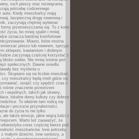
owery, ruch pieszy oraz rozwiązania,
szają potrzebę codziennego
 z auta. Kiedy mieszkańcy mają
mwaj, bezpieczną drogę rowerową i
nik, zaczynają chętniej wybierać
 formy przemieszczania się. To z kolei
ość życia, bo mniej spalin i mniej
odze oznacza bardziej komfortowe
unkcjonowanie. Miasto, które można
emierzać pieszo lub rowerem, sprzyja
nym sklepom, kawiarniom i drobnym
ludzie zaczynają częściej korzystać z
 blisko siebie. Nie mniej istotne jest
ięzi społecznych. Dawne osiedla
tawały bez myślenia o
ci. Skupiano się na liczbie mieszkań,
, czy mieszkańcy będą mieli gdzie się
rozmawiać, usiąść czy spędzić czas z
ś rośnie znaczenie przestrzeni
ch i wspólnych, takich jak skwery,
place, lokalne domy kultury czy dobrze
iedzińce. To właśnie tam rodzą się
elacje i poczucie przynależności.
azne do życia to nie tylko
a, ale także emocje, jakie wiążą ludzi z
miejscem. Warto też zauważyć, że
rbanistyka coraz częściej bierze pod
rodność mieszkańców. Inne potrzeby
 z małymi dziećmi, inne seniorzy, a
 osoby z niepełnosprawnościami.