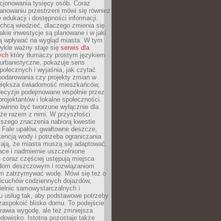
cjonowania tysięcy osób. Coraz
lanowaniu przestrzeni mówi się również
 edukacji i dostępności informacji.
chcą wiedzieć, dlaczego zmienia się
jakie inwestycje są planowane i w jaki
 wpływać na wygląd miasta. W tym
ykle ważny staje się
serwis dla
ych
który tłumaczy prostym językiem
urbanistyczne, pokazuje sens
społecznych i wyjaśnia, jak czytać
podarowania czy projekty zmian w
 większa świadomość mieszkańców,
decyzje podejmowane wspólnie przez
rojektantów i lokalne społeczności.
owinno być tworzone wyłącznie dla
akże razem z nimi. W przyszłości
kszego znaczenia nabiorą kwestie
 Fale upałów, gwałtowne deszcze,
tencją wody i potrzeba ograniczania
iają, że miasta muszą się adaptować.
ce i nadmiernie uszczelnione
 coraz częściej ustępują miejsca
rodom deszczowym i rozwiązaniom
m zatrzymywać wodę. Mówi się też o
ańcuchów codziennych dojazdów,
ielnic samowystarczalnych i
u usług tak, aby podstawowe potrzeby
zaspokoić blisko domu. To podejście
prawia wygodę, ale też zmniejsza
odowisko. Istotna pozostaje także