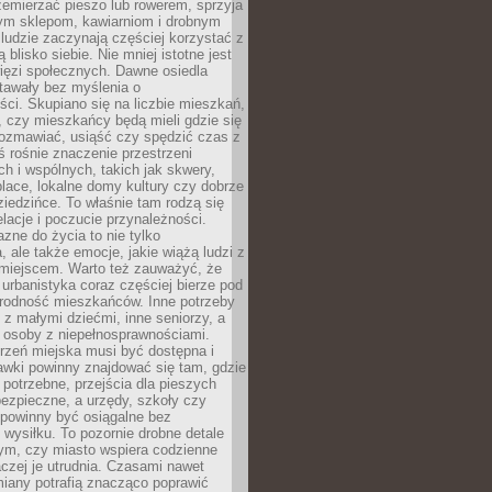
emierzać pieszo lub rowerem, sprzyja
nym sklepom, kawiarniom i drobnym
ludzie zaczynają częściej korzystać z
 blisko siebie. Nie mniej istotne jest
ięzi społecznych. Dawne osiedla
tawały bez myślenia o
ci. Skupiano się na liczbie mieszkań,
, czy mieszkańcy będą mieli gdzie się
rozmawiać, usiąść czy spędzić czas z
ś rośnie znaczenie przestrzeni
ch i wspólnych, takich jak skwery,
place, lokalne domy kultury czy dobrze
iedzińce. To właśnie tam rodzą się
elacje i poczucie przynależności.
azne do życia to nie tylko
a, ale także emocje, jakie wiążą ludzi z
miejscem. Warto też zauważyć, że
rbanistyka coraz częściej bierze pod
rodność mieszkańców. Inne potrzeby
 z małymi dziećmi, inne seniorzy, a
 osoby z niepełnosprawnościami.
rzeń miejska musi być dostępna i
Ławki powinny znajdować się tam, gdzie
potrzebne, przejścia dla pieszych
ezpieczne, a urzędy, szkoły czy
 powinny być osiągalne bez
wysiłku. To pozornie drobne detale
tym, czy miasto wspiera codzienne
aczej je utrudnia. Czasami nawet
miany potrafią znacząco poprawić