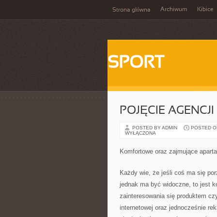
Archiwum
Kibice
Strona główna
SPORT
POJĘCIE AGENCJ
POSTED BY ADMIN
POSTED ON 
WYŁĄCZONA
Komfortowe oraz zajmujące apart
Każdy wie, że jeśli coś ma się po
jednak ma być widoczne, to jest 
zainteresowania się produktem cz
internetowej oraz jednocześnie r