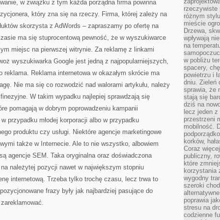
zaprojektow
owanie, w związku z tym każda porządna firma powinna
rzeczywiste 
cjonera, który zna się na rzeczy. Firma, której zależy na
różnym styl
mieście ogr
duktów skorzysta z AdWords – zapraszamy po ofertę na
Drzewa, skw
zasie ma się stuprocentową pewność, że w wyszukiwarce
wpływają nie
na temperatu
m miejsc na pierwszej witrynie. Za reklamę z linkami
samopoczuci
w pobliżu te
woż wyszukiwarka Google jest jedną z najpopularniejszych,
spacery, chę
ko reklama. Reklama internetowa w okazałym skrócie ma
powietrzu i 
dniu. Zieleń
gę. Nie ma się co rozwodzić nad walorami artykułu, należy
sprawia, że 
 finezyjne. W takim wypadku najlepiej sprawdzają się
stają się ba
dziś na nowo
tóre pomagają w dobrym poprowadzeniu kampanii
lecz jeden 
przestrzeni 
 w przypadku młodej korporacji albo w przypadku
mobilność. 
ego produktu czy usługi. Niektóre agencje marketingowe
podporządko
korków, hała
wymi także w Internecie. Ale to nie wszystko, albowiem
Coraz więcej
o są agencje SEM. Taka oryginalna oraz doświadczona
publiczny, r
które zmniej
 na należytej pozycji nawet w największym stopniu
korzystania
wygodny tra
 internetową. Trzeba tylko trochę czasu, lecz trwa to
szeroki chod
 pozycjonowane frazy były jak najbardziej pasujące do
alternatywne
poprawia jak
ię zareklamować.
stresu na dr
codzienne f