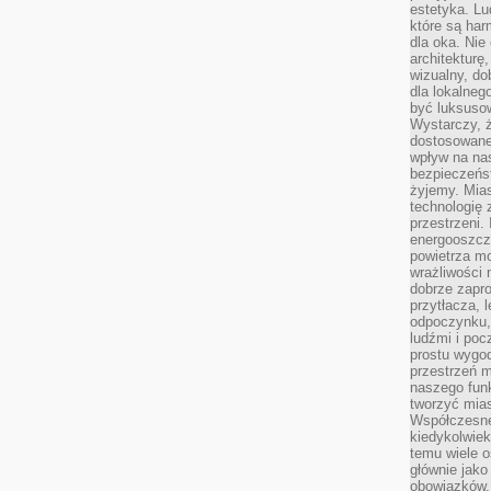
estetyka. L
które są har
dla oka. Nie
architekturę
wizualny, do
dla lokalneg
być luksuso
Wystarczy, ż
dostosowane
wpływ na na
bezpieczeńs
żyjemy. Mias
technologię
przestrzeni.
energooszczę
powietrza m
wrażliwości
dobrze zapro
przytłacza, 
odpoczynku, 
ludźmi i poc
prostu wygod
przestrzeń 
naszego funk
tworzyć mias
Współczesne 
kiedykolwiek
temu wiele o
głównie jako
obowiązków.