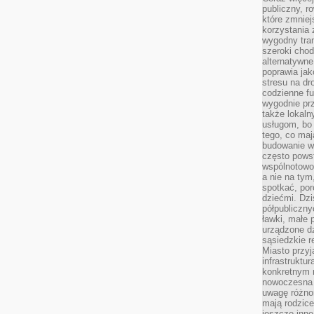
publiczny, r
które zmniej
korzystania
wygodny tra
szeroki chod
alternatywne
poprawia jak
stresu na dr
codzienne f
wygodnie prz
także lokal
usługom, bo 
tego, co mają
budowanie w
często pows
wspólnotowoś
a nie na tym
spotkać, po
dziećmi. Dzi
półpubliczny
ławki, małe 
urządzone dz
sąsiedzkie r
Miasto przyj
infrastruktur
konkretnym 
nowoczesna u
uwagę różno
mają rodzice
jeszcze inne