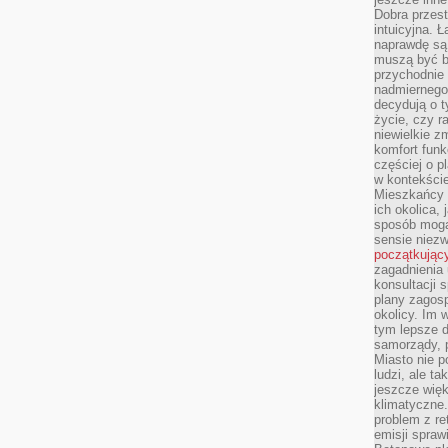
Dobra przest
intuicyjna. 
naprawdę są 
muszą być b
przychodnie
nadmiernego 
decydują o 
życie, czy r
niewielkie z
komfort funk
częściej o p
w kontekście
Mieszkańcy 
ich okolica, 
sposób mogą
sensie niezw
początkując
zagadnienia 
konsultacji 
plany zagos
okolicy. Im
tym lepsze 
samorządy, p
Miasto nie p
ludzi, ale t
jeszcze wię
klimatyczne.
problem z re
emisji spraw