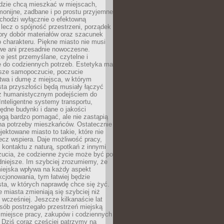
udzie chcą mieszkać w miejscach,
monijne, zadbane i po prostu przyjemne
 chodzi wyłącznie o efektowną
, lecz o spójność przestrzeni, porządek
bry dobór materiałów oraz szacunek
o charakteru. Piękne miasto nie musi
we ani przesadnie nowoczesne.
e jest przemyślane, czytelne i
 do codziennych potrzeb. Estetyka ma
sze samopoczucie, poczucie
twa i dumę z miejsca, w którym
ta przyszłości będą musiały łączyć
 z humanistycznym podejściem do
 Inteligentne systemy transportu,
dne budynki i dane o jakości
ogą bardzo pomagać, ale nie zastąpią
 na potrzeby mieszkańców. Ostatecznie
jektowane miasto to takie, które nie
lecz wspiera. Daje możliwość pracy,
kontaktu z naturą, spotkań z innymi
zucia, że codzienne życie może być po
niejsze. Im szybciej zrozumiemy, że
miejska wpływa na każdy aspekt
cjonowania, tym łatwiej będzie
ta, w których naprawdę chce się żyć.
miasta zmieniają się szybciej niż
 wcześniej. Jeszcze kilkanaście lat
sób postrzegało przestrzeń miejską
 miejsce pracy, zakupów i codziennych
 Dziś coraz częściej patrzymy na