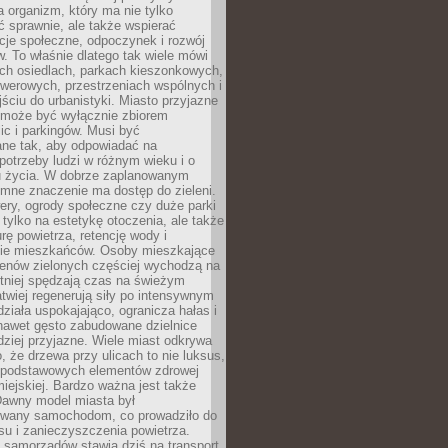
a organizm, który ma nie tylko
 sprawnie, ale także wspierać
acje społeczne, odpoczynek i rozwój
 To właśnie dlatego tak wiele mówi
ych osiedlach, parkach kieszonkowych,
werowych, przestrzeniach wspólnych i
ciu do urbanistyki. Miasto przyjazne
e może być wyłącznie zbiorem
ic i parkingów. Musi być
ane tak, aby odpowiadać na
potrzeby ludzi w różnym wieku i o
u życia. W dobrze zaplanowanym
omne znaczenie ma dostęp do zieleni.
ery, ogrody społeczne czy duże parki
 tylko na estetykę otoczenia, ale także
rę powietrza, retencję wody i
e mieszkańców. Osoby mieszkające
renów zielonych częściej wychodzą na
tniej spędzają czas na świeżym
łatwiej regenerują siły po intensywnym
 działa uspokajająco, ogranicza hałas i
nawet gęsto zabudowane dzielnice
rdziej przyjazne. Wiele miast odkrywa
, że drzewa przy ulicach to nie luksus,
z podstawowych elementów zdrowej
miejskiej. Bardzo ważna jest także
Dawny model miasta był
wany samochodom, co prowadziło do
su i zanieczyszczenia powietrza.
 samorządów stawia dziś na transport