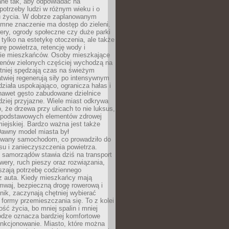
ane tak, aby odpowiadać na
potrzeby ludzi w różnym wieku i o
u życia. W dobrze zaplanowanym
omne znaczenie ma dostęp do zieleni.
ery, ogrody społeczne czy duże parki
 tylko na estetykę otoczenia, ale także
rę powietrza, retencję wody i
e mieszkańców. Osoby mieszkające
renów zielonych częściej wychodzą na
tniej spędzają czas na świeżym
łatwiej regenerują siły po intensywnym
 działa uspokajająco, ogranicza hałas i
nawet gęsto zabudowane dzielnice
rdziej przyjazne. Wiele miast odkrywa
, że drzewa przy ulicach to nie luksus,
z podstawowych elementów zdrowej
miejskiej. Bardzo ważna jest także
Dawny model miasta był
wany samochodom, co prowadziło do
su i zanieczyszczenia powietrza.
 samorządów stawia dziś na transport
owery, ruch pieszy oraz rozwiązania,
szają potrzebę codziennego
 z auta. Kiedy mieszkańcy mają
mwaj, bezpieczną drogę rowerową i
nik, zaczynają chętniej wybierać
 formy przemieszczania się. To z kolei
ość życia, bo mniej spalin i mniej
odze oznacza bardziej komfortowe
unkcjonowanie. Miasto, które można