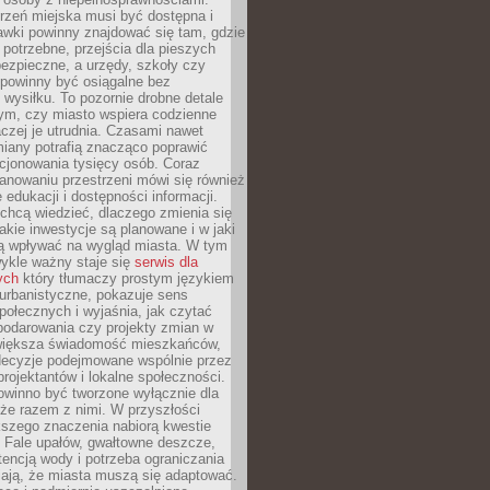
rzeń miejska musi być dostępna i
Ławki powinny znajdować się tam, gdzie
potrzebne, przejścia dla pieszych
ezpieczne, a urzędy, szkoły czy
 powinny być osiągalne bez
wysiłku. To pozornie drobne detale
tym, czy miasto wspiera codzienne
aczej je utrudnia. Czasami nawet
miany potrafią znacząco poprawić
cjonowania tysięcy osób. Coraz
lanowaniu przestrzeni mówi się również
 edukacji i dostępności informacji.
chcą wiedzieć, dlaczego zmienia się
jakie inwestycje są planowane i w jaki
 wpływać na wygląd miasta. W tym
ykle ważny staje się
serwis dla
ych
który tłumaczy prostym językiem
urbanistyczne, pokazuje sens
społecznych i wyjaśnia, jak czytać
podarowania czy projekty zmian w
 większa świadomość mieszkańców,
decyzje podejmowane wspólnie przez
rojektantów i lokalne społeczności.
owinno być tworzone wyłącznie dla
akże razem z nimi. W przyszłości
kszego znaczenia nabiorą kwestie
 Fale upałów, gwałtowne deszcze,
tencją wody i potrzeba ograniczania
iają, że miasta muszą się adaptować.