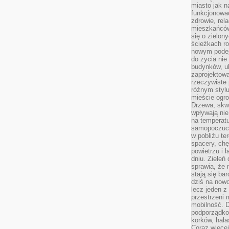
miasto jak n
funkcjonować
zdrowie, rel
mieszkańców.
się o zielon
ścieżkach ro
nowym podejś
do życia ni
budynków, ul
zaprojektow
rzeczywiste 
różnym styl
mieście ogr
Drzewa, skw
wpływają nie
na temperatu
samopoczuci
w pobliżu te
spacery, chę
powietrzu i 
dniu. Zieleń
sprawia, że 
stają się ba
dziś na nowo
lecz jeden 
przestrzeni 
mobilność. 
podporządko
korków, hała
Coraz więcej