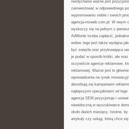
niesłychanie ważne jest pozycjon
zainwestować w odpowiedniego pozy
wypromowaniu siebie i swoich pro
agencja-msweb.com.pl. W owym c
wyskoczy się na jednym z pierwszy
AdWords trzeba zapłacić, jednako
wobec tego jest także wydajna ja
być zwięzła oraz przykuwająca uwa
je podać w sposób krótki, ale oraz
oczywiście agencje reklamowe, k
reklamowej. Ważne jest to głównie
wprowadzenia na rynek innowacyjn
absorbują się kampaniami reklamo
najlepszymi specjalistami od teg
agencja SEM pozycjonuje i ustawi
niewidoczną w wyszukiwarce domenę
około dwóch miesięcy. Istotne, by
artykuły czy usługi, którą chce s