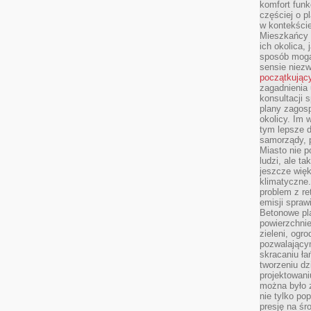
komfort funk
częściej o p
w kontekście
Mieszkańcy 
ich okolica, 
sposób mogą
sensie niezw
początkując
zagadnienia 
konsultacji 
plany zagos
okolicy. Im
tym lepsze 
samorządy, p
Miasto nie p
ludzi, ale t
jeszcze wię
klimatyczne.
problem z re
emisji spraw
Betonowe pla
powierzchnie
zieleni, og
pozwalający
skracaniu ł
tworzeniu dz
projektowani
można było 
nie tylko po
presję na śr