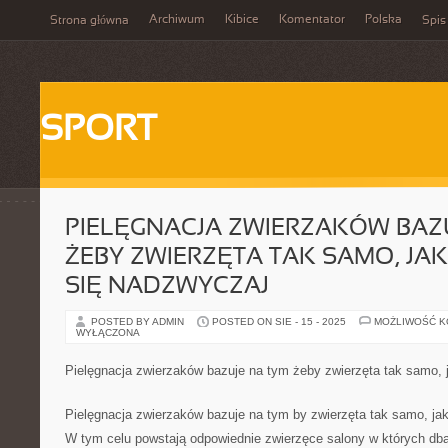
Archiwum
Kibice
Komentator
Polska
Strona główna
Spis
SPORT
PIELĘGNACJA ZWIERZAKÓW BAZ
ŻEBY ZWIERZĘTA TAK SAMO, JAK
SIĘ NADZWYCZAJ
POSTED BY ADMIN
POSTED ON SIE - 15 - 2025
MOŻLIWOŚĆ 
WYŁĄCZONA
Pielęgnacja zwierzaków bazuje na tym żeby zwierzęta tak samo, ja
Pielęgnacja zwierzaków bazuje na tym by zwierzęta tak samo, jak 
W tym celu powstają odpowiednie zwierzęce salony w których dba