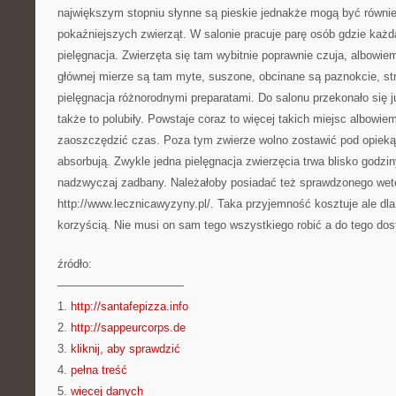
największym stopniu słynne są pieskie jednakże mogą być równie
pokaźniejszych zwierząt. W salonie pracuje parę osób gdzie każda
pielęgnacja. Zwierzęta się tam wybitnie poprawnie czuja, albowie
głównej mierze są tam myte, suszone, obcinane są paznokcie, st
pielęgnacja różnorodnymi preparatami. Do salonu przekonało się j
także to polubiły. Powstaje coraz to więcej takich miejsc albowie
zaoszczędzić czas. Poza tym zwierze wolno zostawić pod opieką p
absorbują. Zwykle jedna pielęgnacja zwierzęcia trwa blisko godz
nadzwyczaj zadbany. Należałoby posiadać też sprawdzonego wet
http://www.lecznicawyzyny.pl/. Taka przyjemność kosztuje ale dla 
korzyścią. Nie musi on sam tego wszystkiego robić a do tego dost
źródło:
———————————
1.
http://santafepizza.info
2.
http://sappeurcorps.de
3.
kliknij, aby sprawdzić
4.
pełna treść
5.
więcej danych