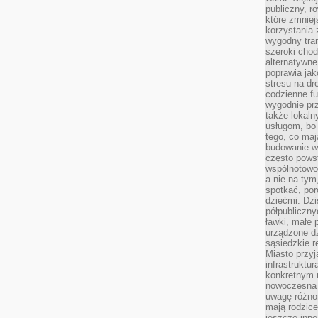
publiczny, r
które zmniej
korzystania
wygodny tra
szeroki chod
alternatywne
poprawia jak
stresu na dr
codzienne f
wygodnie prz
także lokal
usługom, bo 
tego, co mają
budowanie w
często pows
wspólnotowoś
a nie na tym
spotkać, po
dziećmi. Dzi
półpubliczny
ławki, małe 
urządzone dz
sąsiedzkie r
Miasto przyj
infrastruktur
konkretnym 
nowoczesna u
uwagę różno
mają rodzice
jeszcze inne