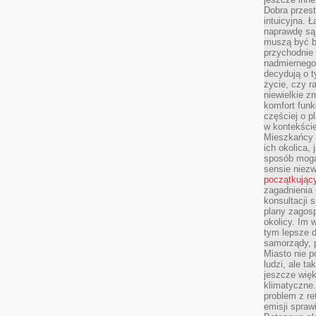
Dobra przest
intuicyjna. 
naprawdę są 
muszą być b
przychodnie
nadmiernego 
decydują o 
życie, czy r
niewielkie z
komfort funk
częściej o p
w kontekście
Mieszkańcy 
ich okolica, 
sposób mogą
sensie niezw
początkując
zagadnienia 
konsultacji 
plany zagos
okolicy. Im
tym lepsze 
samorządy, p
Miasto nie p
ludzi, ale t
jeszcze wię
klimatyczne.
problem z re
emisji spraw