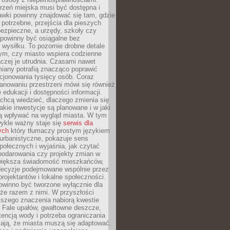
rzeń miejska musi być dostępna i
Ławki powinny znajdować się tam, gdzie
potrzebne, przejścia dla pieszych
ezpieczne, a urzędy, szkoły czy
 powinny być osiągalne bez
wysiłku. To pozornie drobne detale
tym, czy miasto wspiera codzienne
aczej je utrudnia. Czasami nawet
miany potrafią znacząco poprawić
cjonowania tysięcy osób. Coraz
lanowaniu przestrzeni mówi się również
 edukacji i dostępności informacji.
chcą wiedzieć, dlaczego zmienia się
jakie inwestycje są planowane i w jaki
 wpływać na wygląd miasta. W tym
ykle ważny staje się
serwis dla
ych
który tłumaczy prostym językiem
urbanistyczne, pokazuje sens
społecznych i wyjaśnia, jak czytać
podarowania czy projekty zmian w
 większa świadomość mieszkańców,
decyzje podejmowane wspólnie przez
rojektantów i lokalne społeczności.
owinno być tworzone wyłącznie dla
akże razem z nimi. W przyszłości
kszego znaczenia nabiorą kwestie
 Fale upałów, gwałtowne deszcze,
tencją wody i potrzeba ograniczania
iają, że miasta muszą się adaptować.