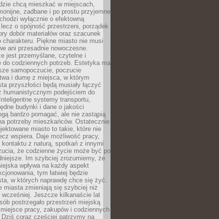
udzie chcą mieszkać w miejscach,
monijne, zadbane i po prostu przyjemne
 chodzi wyłącznie o efektowną
, lecz o spójność przestrzeni, porządek
bry dobór materiałów oraz szacunek
o charakteru. Piękne miasto nie musi
we ani przesadnie nowoczesne.
e jest przemyślane, czytelne i
 do codziennych potrzeb. Estetyka ma
sze samopoczucie, poczucie
twa i dumę z miejsca, w którym
ta przyszłości będą musiały łączyć
 z humanistycznym podejściem do
 Inteligentne systemy transportu,
dne budynki i dane o jakości
ogą bardzo pomagać, ale nie zastąpią
 na potrzeby mieszkańców. Ostatecznie
jektowane miasto to takie, które nie
lecz wspiera. Daje możliwość pracy,
kontaktu z naturą, spotkań z innymi
zucia, że codzienne życie może być po
niejsze. Im szybciej zrozumiemy, że
miejska wpływa na każdy aspekt
cjonowania, tym łatwiej będzie
ta, w których naprawdę chce się żyć.
miasta zmieniają się szybciej niż
 wcześniej. Jeszcze kilkanaście lat
sób postrzegało przestrzeń miejską
 miejsce pracy, zakupów i codziennych
 Dziś coraz częściej patrzymy na