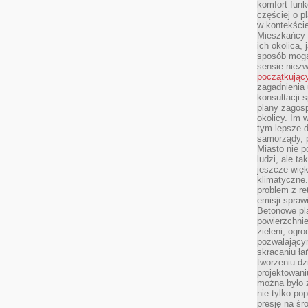
komfort funk
częściej o p
w kontekście
Mieszkańcy 
ich okolica, 
sposób mogą
sensie niezw
początkując
zagadnienia 
konsultacji 
plany zagos
okolicy. Im
tym lepsze 
samorządy, p
Miasto nie p
ludzi, ale t
jeszcze wię
klimatyczne.
problem z re
emisji spraw
Betonowe pla
powierzchnie
zieleni, og
pozwalający
skracaniu ł
tworzeniu dz
projektowani
można było 
nie tylko po
presję na śr