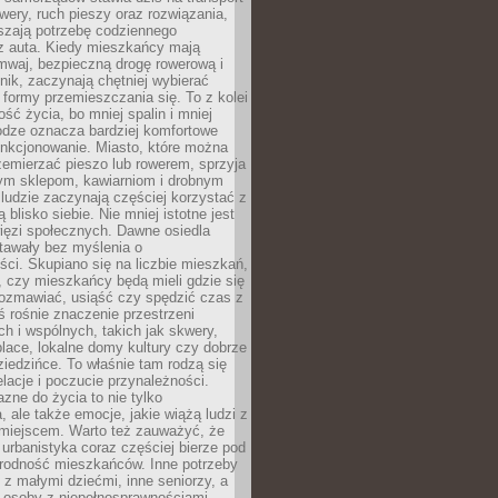
owery, ruch pieszy oraz rozwiązania,
szają potrzebę codziennego
 z auta. Kiedy mieszkańcy mają
mwaj, bezpieczną drogę rowerową i
nik, zaczynają chętniej wybierać
 formy przemieszczania się. To z kolei
ość życia, bo mniej spalin i mniej
odze oznacza bardziej komfortowe
unkcjonowanie. Miasto, które można
emierzać pieszo lub rowerem, sprzyja
nym sklepom, kawiarniom i drobnym
ludzie zaczynają częściej korzystać z
 blisko siebie. Nie mniej istotne jest
ięzi społecznych. Dawne osiedla
tawały bez myślenia o
ci. Skupiano się na liczbie mieszkań,
, czy mieszkańcy będą mieli gdzie się
rozmawiać, usiąść czy spędzić czas z
ś rośnie znaczenie przestrzeni
ch i wspólnych, takich jak skwery,
place, lokalne domy kultury czy dobrze
iedzińce. To właśnie tam rodzą się
elacje i poczucie przynależności.
azne do życia to nie tylko
a, ale także emocje, jakie wiążą ludzi z
miejscem. Warto też zauważyć, że
rbanistyka coraz częściej bierze pod
rodność mieszkańców. Inne potrzeby
 z małymi dziećmi, inne seniorzy, a
 osoby z niepełnosprawnościami.