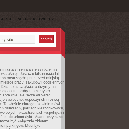
SCRIBE
FACEBOOK
TWITTER
miasta zmieniają się szybciej niż
 wcześniej. Jeszcze kilkanaście lat
sób postrzegało przestrzeń miejską
 miejsce pracy, zakupów i codziennych
 Dziś coraz częściej patrzymy na
a organizm, który ma nie tylko
 sprawnie, ale także wspierać
acje społeczne, odpoczynek i rozwój
 To właśnie dlatego tak wiele mówi
ych osiedlach, parkach kieszonkowych,
werowych, przestrzeniach wspólnych i
ciu do urbanistyki. Miasto przyjazne
e może być wyłącznie zbiorem
ic i parkingów. Musi być