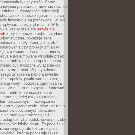
cjonowania tysięcy osób. Coraz
lanowaniu przestrzeni mówi się również
 edukacji i dostępności informacji.
chcą wiedzieć, dlaczego zmienia się
jakie inwestycje są planowane i w jaki
 wpływać na wygląd miasta. W tym
ykle ważny staje się
serwis dla
ych
który tłumaczy prostym językiem
urbanistyczne, pokazuje sens
społecznych i wyjaśnia, jak czytać
podarowania czy projekty zmian w
 większa świadomość mieszkańców,
decyzje podejmowane wspólnie przez
rojektantów i lokalne społeczności.
owinno być tworzone wyłącznie dla
akże razem z nimi. W przyszłości
kszego znaczenia nabiorą kwestie
 Fale upałów, gwałtowne deszcze,
tencją wody i potrzeba ograniczania
iają, że miasta muszą się adaptować.
ce i nadmiernie uszczelnione
 coraz częściej ustępują miejsca
rodom deszczowym i rozwiązaniom
m zatrzymywać wodę. Mówi się też o
ańcuchów codziennych dojazdów,
ielnic samowystarczalnych i
u usług tak, aby podstawowe potrzeby
zaspokoić blisko domu. To podejście
prawia wygodę, ale też zmniejsza
odowisko. Istotna pozostaje także