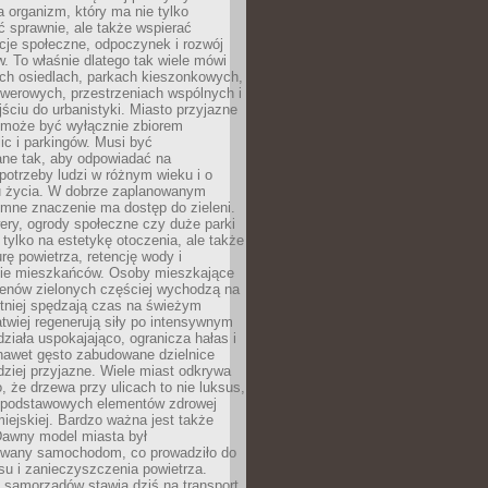
a organizm, który ma nie tylko
 sprawnie, ale także wspierać
acje społeczne, odpoczynek i rozwój
 To właśnie dlatego tak wiele mówi
ych osiedlach, parkach kieszonkowych,
werowych, przestrzeniach wspólnych i
ciu do urbanistyki. Miasto przyjazne
e może być wyłącznie zbiorem
ic i parkingów. Musi być
ane tak, aby odpowiadać na
potrzeby ludzi w różnym wieku i o
u życia. W dobrze zaplanowanym
omne znaczenie ma dostęp do zieleni.
ery, ogrody społeczne czy duże parki
 tylko na estetykę otoczenia, ale także
rę powietrza, retencję wody i
e mieszkańców. Osoby mieszkające
renów zielonych częściej wychodzą na
tniej spędzają czas na świeżym
łatwiej regenerują siły po intensywnym
 działa uspokajająco, ogranicza hałas i
nawet gęsto zabudowane dzielnice
rdziej przyjazne. Wiele miast odkrywa
, że drzewa przy ulicach to nie luksus,
z podstawowych elementów zdrowej
miejskiej. Bardzo ważna jest także
Dawny model miasta był
wany samochodom, co prowadziło do
su i zanieczyszczenia powietrza.
 samorządów stawia dziś na transport