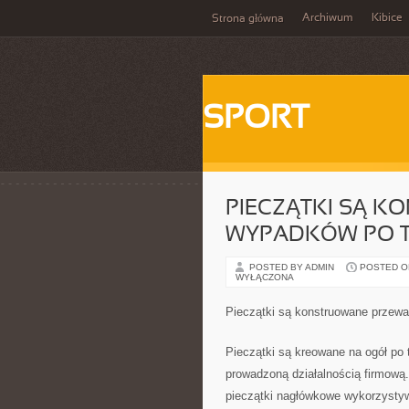
Archiwum
Kibice
Strona główna
SPORT
PIECZĄTKI SĄ 
WYPADKÓW PO T
POSTED BY ADMIN
POSTED ON 
WYŁĄCZONA
Pieczątki są konstruowane przewa
Pieczątki są kreowane na ogół po 
prowadzoną działalnością firmową
pieczątki nagłówkowe wykorzysty