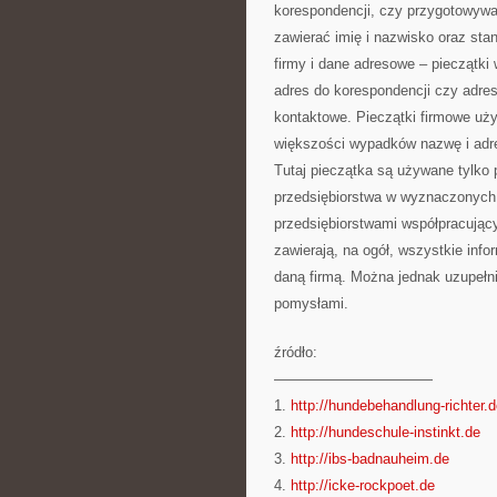
korespondencji, czy przygotowywa
zawierać imię i nazwisko oraz sta
firmy i dane adresowe – pieczątki
adres do korespondencji czy adres 
kontaktowe. Pieczątki firmowe uż
większości wypadków nazwę i adre
Tutaj pieczątka są używane tylko
przedsiębiorstwa w wyznaczonych
przedsiębiorstwami współpracują
zawierają, na ogół, wszystkie info
daną firmą. Można jednak uzupełni
pomysłami.
źródło:
———————————
1.
http://hundebehandlung-richter.
2.
http://hundeschule-instinkt.de
3.
http://ibs-badnauheim.de
4.
http://icke-rockpoet.de