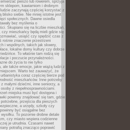
emierzać pieszo lub rowerem, sprzyja
nym sklepom, kawiarniom i drobnym
ludzie zaczynają częściej korzystać z
 blisko siebie. Nie mniej istotne jest
ięzi społecznych. Dawne osiedla
tawały bez myślenia o
ci. Skupiano się na liczbie mieszkań,
, czy mieszkańcy będą mieli gdzie się
rozmawiać, usiąść czy spędzić czas z
ś rośnie znaczenie przestrzeni
ch i wspólnych, takich jak skwery,
place, lokalne domy kultury czy dobrze
iedzińce. To właśnie tam rodzą się
elacje i poczucie przynależności.
azne do życia to nie tylko
a, ale także emocje, jakie wiążą ludzi z
miejscem. Warto też zauważyć, że
rbanistyka coraz częściej bierze pod
rodność mieszkańców. Inne potrzeby
 z małymi dziećmi, inne seniorzy, a
 osoby z niepełnosprawnościami.
rzeń miejska musi być dostępna i
Ławki powinny znajdować się tam, gdzie
potrzebne, przejścia dla pieszych
ezpieczne, a urzędy, szkoły czy
 powinny być osiągalne bez
wysiłku. To pozornie drobne detale
tym, czy miasto wspiera codzienne
aczej je utrudnia. Czasami nawet
miany potrafią znacząco poprawić