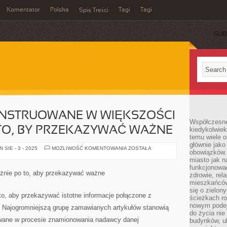
Komentator
Polska
Tagi
Tagi
Spis Treści
SUB
KONSTRUOWANE W WIĘKSZOŚCI
Współczesne 
O, BY PRZEKAZYWAĆ WAŻNE
kiedykolwiek
temu wiele o
głównie jako
PIECZĄTKI
SIE - 3 - 2025
MOŻLIWOŚĆ KOMENTOWANIA
ZOSTAŁA
obowiązków.
SĄ
KONSTRUOWANE
miasto jak n
W
funkcjonować
WIĘKSZOŚCI
żnie po to, aby przekazywać ważne
zdrowie, rel
WYPADKÓW
PO
mieszkańców.
TO,
się o zielon
BY
to, aby przekazywać istotne informacje połączone z
ścieżkach ro
PRZEKAZYWAĆ
WAŻNE
nowym podejś
. Najogromniejszą grupę zamawianych artykułów stanowią
do życia ni
wane w procesie znamionowania nadawcy danej
budynków, ul