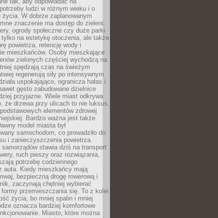
ane tak, aby odpowiadać na
potrzeby ludzi w różnym wieku i o
u życia. W dobrze zaplanowanym
omne znaczenie ma dostęp do zieleni.
ery, ogrody społeczne czy duże parki
 tylko na estetykę otoczenia, ale także
rę powietrza, retencję wody i
e mieszkańców. Osoby mieszkające
renów zielonych częściej wychodzą na
tniej spędzają czas na świeżym
łatwiej regenerują siły po intensywnym
 działa uspokajająco, ogranicza hałas i
nawet gęsto zabudowane dzielnice
rdziej przyjazne. Wiele miast odkrywa
, że drzewa przy ulicach to nie luksus,
z podstawowych elementów zdrowej
miejskiej. Bardzo ważna jest także
Dawny model miasta był
wany samochodom, co prowadziło do
su i zanieczyszczenia powietrza.
 samorządów stawia dziś na transport
owery, ruch pieszy oraz rozwiązania,
szają potrzebę codziennego
 z auta. Kiedy mieszkańcy mają
mwaj, bezpieczną drogę rowerową i
nik, zaczynają chętniej wybierać
 formy przemieszczania się. To z kolei
ość życia, bo mniej spalin i mniej
odze oznacza bardziej komfortowe
unkcjonowanie. Miasto, które można