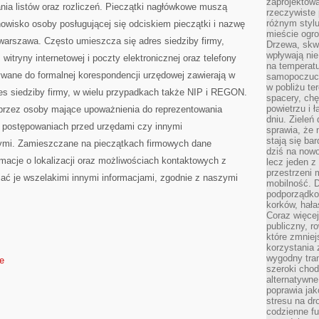
zaprojektow
nia listów oraz rozliczeń. Pieczątki nagłówkowe muszą
rzeczywiste 
różnym styl
nowisko osoby posługującej się odciskiem pieczątki i nazwę
mieście ogr
 warszawa. Często umieszcza się adres siedziby firmy,
Drzewa, skw
wpływają nie
witryny internetowej i poczty elektronicznej oraz telefony
na temperatu
ywane do formalnej korespondencji urzędowej zawierają w
samopoczuci
w pobliżu te
s siedziby firmy, w wielu przypadkach także NIP i REGON.
spacery, chę
powietrzu i 
 przez osoby mające upoważnienia do reprezentowania
dniu. Zieleń
 postępowaniach przed urzędami czy innymi
sprawia, że 
stają się ba
cymi. Zamieszczane na pieczątkach firmowych dane
dziś na nowo
rmacje o lokalizacji oraz możliwościach kontaktowych z
lecz jeden 
przestrzeni 
ać je wszelakimi innymi informacjami, zgodnie z naszymi
mobilność. 
podporządko
korków, hała
Coraz więcej
publiczny, r
które zmniej
korzystania
wygodny tra
de
szeroki chod
alternatywne
poprawia jak
stresu na dr
codzienne f