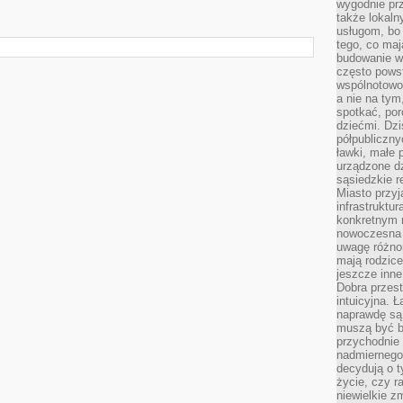
wygodnie prz
także lokal
usługom, bo 
tego, co mają
budowanie w
często pows
wspólnotowoś
a nie na tym
spotkać, po
dziećmi. Dzi
półpubliczny
ławki, małe 
urządzone dz
sąsiedzkie r
Miasto przyj
infrastruktur
konkretnym 
nowoczesna u
uwagę różno
mają rodzice
jeszcze inne
Dobra przest
intuicyjna. 
naprawdę są 
muszą być b
przychodnie
nadmiernego 
decydują o 
życie, czy r
niewielkie z