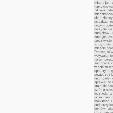
miasto jak n
funkcjonować
zdrowie, rel
mieszkańców.
się o zielon
ścieżkach ro
nowym podejś
do życia ni
budynków, ul
zaprojektow
rzeczywiste 
różnym styl
mieście ogr
Drzewa, skw
wpływają nie
na temperatu
samopoczuci
w pobliżu te
spacery, chę
powietrzu i 
dniu. Zieleń
sprawia, że 
stają się ba
dziś na nowo
lecz jeden 
przestrzeni 
mobilność. 
podporządko
korków, hała
Coraz więcej