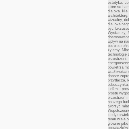
estetyka. L
które są har
dla oka. Nie
architekturę
wizualny, do
dla lokalneg
być luksuso
Wystarczy, ż
dostosowane
wpływ na na
bezpieczeńs
żyjemy. Mias
technologię
przestrzeni.
energooszczę
powietrza m
wrażliwości
dobrze zapro
przytłacza, 
odpoczynku, 
ludźmi i poc
prostu wygod
przestrzeń 
naszego funk
tworzyć mias
Współczesne 
kiedykolwiek
temu wiele o
głównie jako
obowiązków.