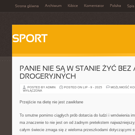
Archiwum
Kibice
Komentator
Polska
Strona główna
Spis
SPORT
PANIE NIE SĄ W STANIE ŻYĆ BE
DROGERYJNYCH
POSTED BY ADMIN
POSTED ON LIP - 9 - 2025
MOŻLIWOŚĆ K
WYŁĄCZONA
Przejście na dietę nie jest zawikłane
To smutne pomimo ciągłych prób dotarcia do ludzi i wmówienia im
ma znaczenie to nie jest on od żadnym pretekstem najważniejszy
całym świecie zmaga się z wieloma przeszkodami dotyczącymi swo