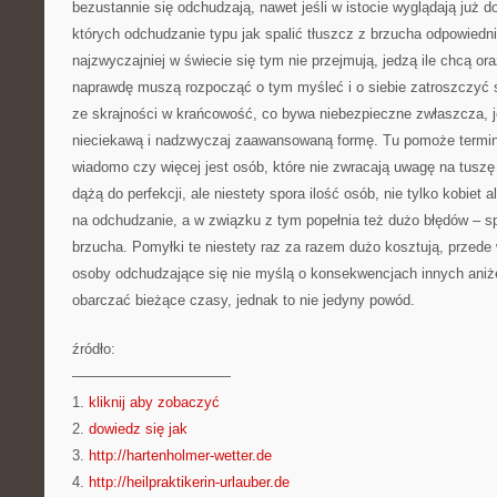
bezustannie się odchudzają, nawet jeśli w istocie wyglądają już do
których odchudzanie typu jak spalić tłuszcz z brzucha odpowiednio
najzwyczajniej w świecie się tym nie przejmują, jedzą ile chcą o
naprawdę muszą rozpocząć o tym myśleć i o siebie zatroszczyć s
ze skrajności w krańcowość, co bywa niebezpieczne zwłaszcza, jeś
nieciekawą i nadzwyczaj zaawansowaną formę. Tu pomoże termin
wiadomo czy więcej jest osób, które nie zwracają uwagę na tuszę 
dążą do perfekcji, ale niestety spora ilość osób, nie tylko kobiet 
na odchudzanie, a w związku z tym popełnia też dużo błędów – s
brzucha. Pomyłki te niestety raz za razem dużo kosztują, przede
osoby odchudzające się nie myślą o konsekwencjach innych aniże
obarczać bieżące czasy, jednak to nie jedyny powód.
źródło:
———————————
1.
kliknij aby zobaczyć
2.
dowiedz się jak
3.
http://hartenholmer-wetter.de
4.
http://heilpraktikerin-urlauber.de