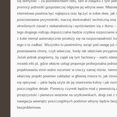
się domyśleć – za pośrednictwem netu, tam w związku z tym jedn
promocji jednostki gospodarczej odgrywa jej witryna www. Właśni
internetowa powinna być najlepsza oraz łączyć w sobie dwie, jak
przeciwstawne przymiotniki, inaczej doskonałość techniczną oraz
określonych zasad z niebanalnością i wyróżnianiem się z tłumu –
tego drugiego rodzaju dopuszczalne będzie szybkie rozpoznanie ic
z kolei niemal automatycznie przełoży się na rozpoznawalność ko
tego o to zadbać. Wszystko to powinniśmy wziąć pod uwagę już
powstawania strony, czyli wówczas, kiedy tak właściwie przygotow
Jeżeli jednak pragniemy, by zajęli się tym fachowcy – warto odwi
msweb.info.pl, gdzie własne usługi proponuje profesjonalna jedno
projektowania stron wolno rozumieć w rzeczy samej różnie, niemn
właściwy projekt powinien zakładać w głównej mierze to, jak stro
się opisywać – jakie będą użyte do jej stworzenia kolory i jak ro
poszczególne detale. Pierwszy czynnik będzie miał z pewnością z
przejrzystość i pierwsze wrażenie na użytkownikach, drugi zaś z 
nawigacja wewnątrz poszczególnych podstron witryny będzie bez
bezproblemowa.