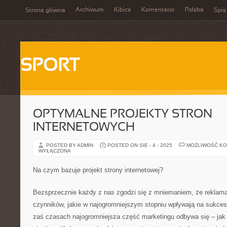
Archiwum
Kibice
Komentator
Polska
Strona główna
Spis
SPORT
OPTYMALNE PROJEKTY STRON
INTERNETOWYCH
POSTED BY ADMIN
POSTED ON SIE - 4 - 2025
MOŻLIWOŚĆ K
WYŁĄCZONA
Na czym bazuje projekt strony internetowej?
Bezsprzecznie każdy z nas zgodzi się z mniemaniem, że reklama
czynników, jakie w najogromniejszym stopniu wpływają na sukces 
zaś czasach najogromniejsza część marketingu odbywa się – jak