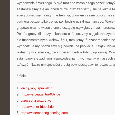
wychowania fizycznego. A być może to właśnie tego oczekujemy? 
zastanawiajmy się ani chwili dłużej oraz zapiszmy się na lekcje
zdecydować się na intymne treningi, w owym czasie oprócz nas i
partnera będzie tylko trener, jaki będzie uczył nas tańczyć. Wiele
grupowe oraz to właśnie one cieszą się największym zainteresow
Pośród grupy kilku czy kilkunastu osób uczymy się jak tańczyć 
się fundamentalnych kroków, figur, trenujemy. Z czasem taniec b
wychodził a my poczujemy się pewniej na parkiecie. Zalążki bywa
jesteśmy w stanie się,, że z czasem będzie tylko poprawniej. W n
załamujmy się żadnymi niepowodzeniami, wytrwajmy w naszych p
tańczyć. Nasze umiejętności z całą pewnością dawniej pozostan
źródło:
———————————
1.
kliknij, aby sprawdzić
2.
http://werbeagentur-007.de
3.
przeczytaj wszystko
4.
http://werner-friebel.de
5.
http://wesemanengineering.com