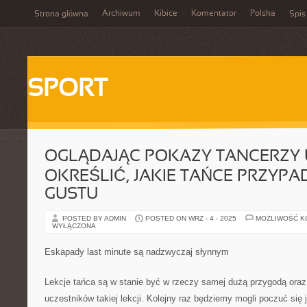
Archiwum
Kibice
Komentator
Polska
Strona główna
Spis
SPORT
OGLĄDAJĄC POKAZY TANCERZY
OKREŚLIĆ, JAKIE TAŃCE PRZYP
GUSTU
POSTED BY ADMIN
POSTED ON WRZ - 4 - 2025
MOŻLIWOŚĆ 
WYŁĄCZONA
Eskapady last minute są nadzwyczaj słynnym
Lekcje tańca są w stanie być w rzeczy samej dużą przygodą oraz r
uczestników takiej lekcji. Kolejny raz będziemy mogli poczuć się j