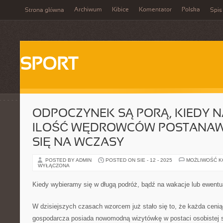
Archiwum
Kibice
Komentator
Polska
Strona główna
Spis
SPORT
ODPOCZYNEK SĄ PORĄ, KIEDY 
ILOŚĆ WĘDROWCÓW POSTANAW
SIĘ NA WCZASY
POSTED BY ADMIN
POSTED ON SIE - 12 - 2025
MOŻLIWOŚĆ 
WYŁĄCZONA
Kiedy wybieramy się w długą podróż, bądź na wakacje lub ewent
W dzisiejszych czasach wzorcem już stało się to, że każda cenią
gospodarcza posiada nowomodną wizytówkę w postaci osobistej st