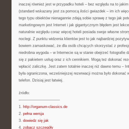
inaczej również jest w przypadku hoteli – bez względu na to jak
(standard wskazany jest za pomocą ilości gwiazdek – im ich więcej
tego typu obiektów nienagannie zdają sobie sprawę z tego jak p
marketingowym jest Internet i jak gigantycznym błędem jest lekc
naturalnie względu coraz więcej hoteli posiada swoje własne stro
noclegi. Z punktu widzenia klientów jest to jak najbardziej pozyty
bowiem zamaskować, że dla osób chcących skorzystać z profesjon
niedrobna wygoda – w Internecie są w stanie obejrzeć fotografie
się z pakietem usług oraz z ich cennikiem. Mogą też dokonać reze
wpłacić zaliczkę. Jest zatem totalnie inaczej niż dawno temu – Inte
była ograniczona, wcześniejszej rezerwacji można było dokonać w
telefon. Dzisiaj jest łatwiej.
źródło:
———————————
1.
http://organum-classics.de
2.
pełna wersja
3.
dowiedz się jak
4.
zobacz szczegóły