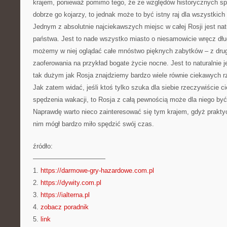
krajem, ponieważ pomimo tego, że ze względów historycznych spo
dobrze go kojarzy, to jednak może to być istny raj dla wszystkich 
Jednym z absolutnie najciekawszych miejsc w całej Rosji jest nat
państwa. Jest to nade wszystko miasto o niesamowicie wręcz długi
możemy w niej oglądać całe mnóstwo pięknych zabytków – z drug
zaoferowania na przykład bogate życie nocne. Jest to naturalnie j
tak dużym jak Rosja znajdziemy bardzo wiele równie ciekawych r
Jak zatem widać, jeśli ktoś tylko szuka dla siebie rzeczywiście 
spędzenia wakacji, to Rosja z całą pewnością może dla niego być
Naprawdę warto nieco zainteresować się tym krajem, gdyż prakty
nim mógł bardzo miło spędzić swój czas.
źródło:
———————————
1.
https://darmowe-gry-hazardowe.com.pl
2.
https://dywity.com.pl
3.
https://ialterna.pl
4.
zobacz poradnik
5.
link