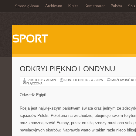
Archiwum
Kibice
Komentator
Polska
Strona główna
Spis
SPORT
ODKRYJ PIĘKNO LONDYNU
POSTED BY ADMIN
POSTED ON LIP - 4 - 2025
MOŻLIWOŚĆ K
WYŁĄCZONA
Odwiedź Egipt!
Rosja jest największym państwem świata oraz jednym ze zdecydo
sąsiadów Polski. Położona na wschodzie, obejmuje swoim terytor
oraz znaczną część Europy, przez co siłą rzeczy musi ona sobą
rewelacyjnych skarbów. Naprawdę warto w takim razie nieco bliże