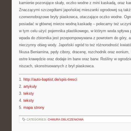
kamienie pozorujące skały, oczko wodne z mini kaskadą, oraz ka
Znaczącymi szczegółami japońskiej mieszanki ogrodowej są także 
czerwonobrązowe bryły piaskowca, otaczające oczko wodne. Ogró
posiadać w głównej mierze wodną kaskadę – polecamy też uczyni
w tym celu użyć pojemnika plastikowego, w którym woda spływa po 
wpada do zbiornika jest przepompowywana z powrotem do góry, a
nieczynny obieg wody. Japoński ogród to też różnorodność kwiat
fikusa Beniamina, pędy cibory, dracenę, rozchodnik oraz eonium,
ostre krawędzie oraz dodaje im barw oraz barw. Rośliny w ogrod
niszach, skonstruowanych z brył piaskowca.
1.
http://auto-baptist.de/spis-tresci
2.
artykuly
3.
teksty
4.
teksty
5.
mapa strony
CATEGORIES:
CHMURA OBLICZENIOWA