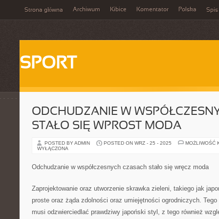
Archiwum
Kibice
Komentator
Polska
Strona główna
Spis
SPORT
ODCHUDZANIE W WSPÓŁCZESN
STAŁO SIĘ WPROST MODA
POSTED BY ADMIN
POSTED ON WRZ - 25 - 2025
MOŻLIWOŚĆ 
WYŁĄCZONA
Odchudzanie w współczesnych czasach stało się wręcz moda
Zaprojektowanie oraz utworzenie skrawka zieleni, takiego jak japo
proste oraz żąda zdolności oraz umiejętności ogrodniczych. Tego
musi odzwierciedlać prawdziwy japoński styl, z tego również wzg