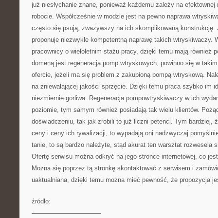
już niesłychanie znane, ponieważ każdemu zależy na efektownej 
robocie. Współcześnie w modzie jest na pewno naprawa wtryskiwa
często się psują, zważywszy na ich skomplikowaną konstrukcję. J
proponuje niezwykle kompetentną naprawę takich wtryskiwaczy. W 
pracownicy o wieloletnim stażu pracy, dzięki temu mają również 
domeną jest regeneracja pomp wtryskowych, powinno się w takim ra
ofercie, jeżeli ma się problem z zakupioną pompą wtryskową. Nal
na zniewalającej jakości sprzęcie. Dzięki temu praca szybko im id
niezmiernie gorliwa. Regeneracja pompowtryskiwaczy w ich wydan
poziomie, tym samym również posiadają tak wielu klientów. Pożą
doświadczeniu, tak jak zrobili to już liczni petenci. Tym bardziej, ż
ceny i ceny ich rywalizacji, to wypadają oni nadzwyczaj pomyślnie
tanie, to są bardzo należyte, stąd akurat ten warsztat rozwesela 
Ofertę serwisu można odkryć na jego stronce internetowej, co jest
Można się poprzez tą stronkę skontaktować z serwisem i zamówić 
uaktualniana, dzięki temu można mieć pewność, że propozycja j
źródło:
———————————