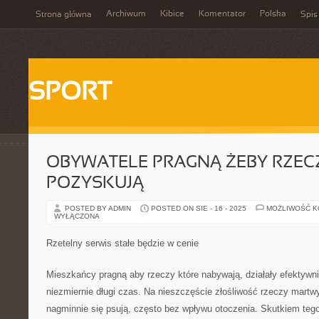
Archiwum
Kibice
Komentator
Polska
Strona główna
Spis
SPORT
OBYWATELE PRAGNĄ ŻEBY RZEC
POZYSKUJĄ
POSTED BY ADMIN
POSTED ON SIE - 16 - 2025
MOŻLIWOŚĆ 
WYŁĄCZONA
Rzetelny serwis stałe będzie w cenie
Mieszkańcy pragną aby rzeczy które nabywają, działały efektywnie
niezmiernie długi czas. Na nieszczęście złośliwość rzeczy martw
nagminnie się psują, często bez wpływu otoczenia. Skutkiem tego