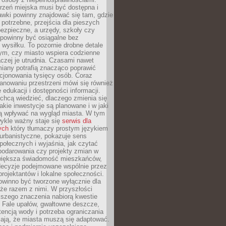
rzeń miejska musi być dostępna i
Ławki powinny znajdować się tam, gdzie
potrzebne, przejścia dla pieszych
ezpieczne, a urzędy, szkoły czy
 powinny być osiągalne bez
wysiłku. To pozornie drobne detale
tym, czy miasto wspiera codzienne
aczej je utrudnia. Czasami nawet
miany potrafią znacząco poprawić
cjonowania tysięcy osób. Coraz
lanowaniu przestrzeni mówi się również
 edukacji i dostępności informacji.
chcą wiedzieć, dlaczego zmienia się
jakie inwestycje są planowane i w jaki
 wpływać na wygląd miasta. W tym
ykle ważny staje się
serwis dla
ych
który tłumaczy prostym językiem
urbanistyczne, pokazuje sens
społecznych i wyjaśnia, jak czytać
podarowania czy projekty zmian w
 większa świadomość mieszkańców,
decyzje podejmowane wspólnie przez
rojektantów i lokalne społeczności.
owinno być tworzone wyłącznie dla
akże razem z nimi. W przyszłości
kszego znaczenia nabiorą kwestie
 Fale upałów, gwałtowne deszcze,
tencją wody i potrzeba ograniczania
iają, że miasta muszą się adaptować.