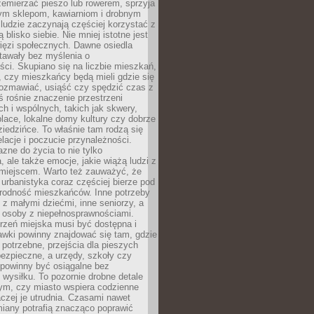
emierzać pieszo lub rowerem, sprzyja
nym sklepom, kawiarniom i drobnym
ludzie zaczynają częściej korzystać z
 blisko siebie. Nie mniej istotne jest
ięzi społecznych. Dawne osiedla
tawały bez myślenia o
ci. Skupiano się na liczbie mieszkań,
, czy mieszkańcy będą mieli gdzie się
rozmawiać, usiąść czy spędzić czas z
ś rośnie znaczenie przestrzeni
ch i wspólnych, takich jak skwery,
place, lokalne domy kultury czy dobrze
iedzińce. To właśnie tam rodzą się
elacje i poczucie przynależności.
azne do życia to nie tylko
a, ale także emocje, jakie wiążą ludzi z
miejscem. Warto też zauważyć, że
rbanistyka coraz częściej bierze pod
rodność mieszkańców. Inne potrzeby
 z małymi dziećmi, inne seniorzy, a
 osoby z niepełnosprawnościami.
rzeń miejska musi być dostępna i
Ławki powinny znajdować się tam, gdzie
potrzebne, przejścia dla pieszych
ezpieczne, a urzędy, szkoły czy
 powinny być osiągalne bez
wysiłku. To pozornie drobne detale
tym, czy miasto wspiera codzienne
aczej je utrudnia. Czasami nawet
miany potrafią znacząco poprawić