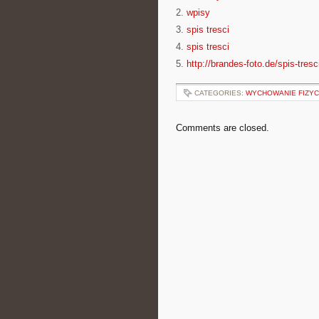
2.
wpisy
3.
spis tresci
4.
spis tresci
5.
http://brandes-foto.de/spis-tresc
CATEGORIES:
WYCHOWANIE FIZYC
Comments are closed.