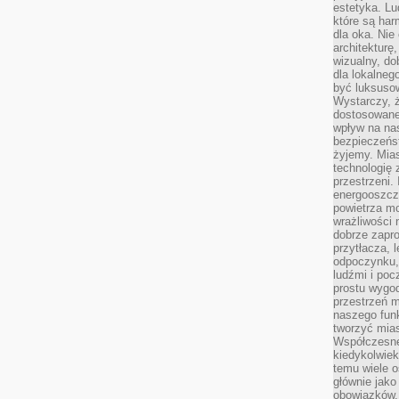
estetyka. L
które są har
dla oka. Nie
architekturę
wizualny, do
dla lokalneg
być luksuso
Wystarczy, ż
dostosowane
wpływ na na
bezpieczeńs
żyjemy. Mias
technologię
przestrzeni.
energooszczę
powietrza m
wrażliwości
dobrze zapro
przytłacza, 
odpoczynku, 
ludźmi i poc
prostu wygod
przestrzeń 
naszego funk
tworzyć mias
Współczesne 
kiedykolwiek
temu wiele o
głównie jako
obowiązków.