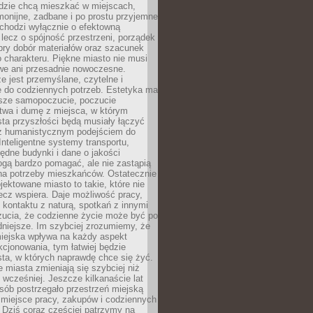
udzie chcą mieszkać w miejscach,
monijne, zadbane i po prostu przyjemne
 chodzi wyłącznie o efektowną
, lecz o spójność przestrzeni, porządek
bry dobór materiałów oraz szacunek
o charakteru. Piękne miasto nie musi
we ani przesadnie nowoczesne.
e jest przemyślane, czytelne i
 do codziennych potrzeb. Estetyka ma
sze samopoczucie, poczucie
twa i dumę z miejsca, w którym
ta przyszłości będą musiały łączyć
 z humanistycznym podejściem do
 Inteligentne systemy transportu,
dne budynki i dane o jakości
ogą bardzo pomagać, ale nie zastąpią
 na potrzeby mieszkańców. Ostatecznie
jektowane miasto to takie, które nie
lecz wspiera. Daje możliwość pracy,
kontaktu z naturą, spotkań z innymi
zucia, że codzienne życie może być po
niejsze. Im szybciej zrozumiemy, że
miejska wpływa na każdy aspekt
cjonowania, tym łatwiej będzie
ta, w których naprawdę chce się żyć.
miasta zmieniają się szybciej niż
 wcześniej. Jeszcze kilkanaście lat
sób postrzegało przestrzeń miejską
 miejsce pracy, zakupów i codziennych
 Dziś coraz częściej patrzymy na