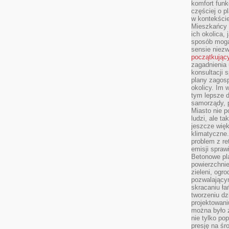
komfort funk
częściej o p
w kontekście
Mieszkańcy 
ich okolica, 
sposób mogą
sensie niezw
początkując
zagadnienia 
konsultacji 
plany zagos
okolicy. Im
tym lepsze 
samorządy, p
Miasto nie p
ludzi, ale t
jeszcze wię
klimatyczne.
problem z re
emisji spraw
Betonowe pla
powierzchnie
zieleni, og
pozwalający
skracaniu ł
tworzeniu dz
projektowani
można było 
nie tylko po
presję na śr