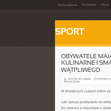
Archiwum
Kibice
Strona główna
SPORT
OBYWATELE MAJ
KULINARNE I SM
WĄTPLIWEGO
POSTED BY ADMIN
POSTED ON
WYŁĄCZONA
W dzisiejszych czasach ludzie są
Lato sprzyja przebywaniu na woln
kto mieszka w mieszkaniu z skwe