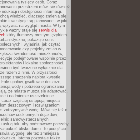
cjonowania tysięcy osób. Coraz
lanowaniu przestrzeni mówi się również
 edukacji i dostępności informacji.
chcą wiedzieć, dlaczego zmienia się
jakie inwestycje są planowane i w jaki
 wpływać na wygląd miasta. W tym
ykle ważny staje się
serwis dla
ych
który tłumaczy prostym językiem
urbanistyczne, pokazuje sens
społecznych i wyjaśnia, jak czytać
podarowania czy projekty zmian w
 większa świadomość mieszkańców,
decyzje podejmowane wspólnie przez
rojektantów i lokalne społeczności.
owinno być tworzone wyłącznie dla
akże razem z nimi. W przyszłości
kszego znaczenia nabiorą kwestie
 Fale upałów, gwałtowne deszcze,
tencją wody i potrzeba ograniczania
iają, że miasta muszą się adaptować.
ce i nadmiernie uszczelnione
 coraz częściej ustępują miejsca
rodom deszczowym i rozwiązaniom
m zatrzymywać wodę. Mówi się też o
ańcuchów codziennych dojazdów,
ielnic samowystarczalnych i
u usług tak, aby podstawowe potrzeby
zaspokoić blisko domu. To podejście
prawia wygodę, ale też zmniejsza
odowisko. Istotna pozostaje także