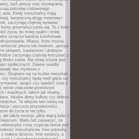
owery, ruch pieszy oraz rozwiązania,
szają potrzebę codziennego
 z auta. Kiedy mieszkańcy mają
mwaj, bezpieczną drogę rowerową i
nik, zaczynają chętniej wybierać
 formy przemieszczania się. To z kolei
ość życia, bo mniej spalin i mniej
odze oznacza bardziej komfortowe
unkcjonowanie. Miasto, które można
emierzać pieszo lub rowerem, sprzyja
nym sklepom, kawiarniom i drobnym
ludzie zaczynają częściej korzystać z
 blisko siebie. Nie mniej istotne jest
ięzi społecznych. Dawne osiedla
tawały bez myślenia o
ci. Skupiano się na liczbie mieszkań,
, czy mieszkańcy będą mieli gdzie się
rozmawiać, usiąść czy spędzić czas z
ś rośnie znaczenie przestrzeni
ch i wspólnych, takich jak skwery,
place, lokalne domy kultury czy dobrze
iedzińce. To właśnie tam rodzą się
elacje i poczucie przynależności.
azne do życia to nie tylko
a, ale także emocje, jakie wiążą ludzi z
miejscem. Warto też zauważyć, że
rbanistyka coraz częściej bierze pod
rodność mieszkańców. Inne potrzeby
 z małymi dziećmi, inne seniorzy, a
 osoby z niepełnosprawnościami.