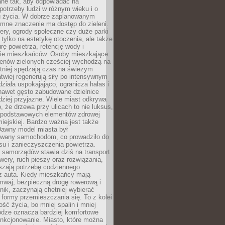
ane tak, aby odpowiadać na
potrzeby ludzi w różnym wieku i o
u życia. W dobrze zaplanowanym
omne znaczenie ma dostęp do zieleni.
ery, ogrody społeczne czy duże parki
 tylko na estetykę otoczenia, ale także
rę powietrza, retencję wody i
e mieszkańców. Osoby mieszkające
renów zielonych częściej wychodzą na
tniej spędzają czas na świeżym
łatwiej regenerują siły po intensywnym
 działa uspokajająco, ogranicza hałas i
nawet gęsto zabudowane dzielnice
rdziej przyjazne. Wiele miast odkrywa
, że drzewa przy ulicach to nie luksus,
z podstawowych elementów zdrowej
miejskiej. Bardzo ważna jest także
Dawny model miasta był
wany samochodom, co prowadziło do
su i zanieczyszczenia powietrza.
 samorządów stawia dziś na transport
owery, ruch pieszy oraz rozwiązania,
szają potrzebę codziennego
 z auta. Kiedy mieszkańcy mają
mwaj, bezpieczną drogę rowerową i
nik, zaczynają chętniej wybierać
 formy przemieszczania się. To z kolei
ość życia, bo mniej spalin i mniej
odze oznacza bardziej komfortowe
unkcjonowanie. Miasto, które można