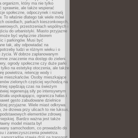
a organizm, który ma nie tylko
 sprawnie, ale także wspierać
acje społeczne, odpoczynek i rozwój
 To właśnie dlatego tak wiele mówi
ych osiedlach, parkach kieszonkowych,
werowych, przestrzeniach wspólnych i
ciu do urbanistyki. Miasto przyjazne
e może być wyłącznie zbiorem
ic i parkingów. Musi być
ane tak, aby odpowiadać na
potrzeby ludzi w różnym wieku i o
u życia. W dobrze zaplanowanym
omne znaczenie ma dostęp do zieleni.
ery, ogrody społeczne czy duże parki
 tylko na estetykę otoczenia, ale także
rę powietrza, retencję wody i
e mieszkańców. Osoby mieszkające
renów zielonych częściej wychodzą na
tniej spędzają czas na świeżym
łatwiej regenerują siły po intensywnym
 działa uspokajająco, ogranicza hałas i
nawet gęsto zabudowane dzielnice
rdziej przyjazne. Wiele miast odkrywa
, że drzewa przy ulicach to nie luksus,
z podstawowych elementów zdrowej
miejskiej. Bardzo ważna jest także
Dawny model miasta był
wany samochodom, co prowadziło do
su i zanieczyszczenia powietrza.
 samorządów stawia dziś na transport