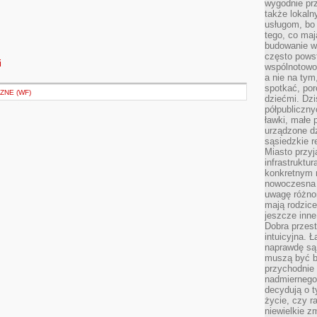
wygodnie prz
także lokal
usługom, bo 
tego, co mają
budowanie w
często pows
i
wspólnotowoś
a nie na tym
spotkać, po
ZNE (WF)
dziećmi. Dzi
półpubliczny
ławki, małe 
urządzone dz
sąsiedzkie r
Miasto przyj
infrastruktur
konkretnym 
nowoczesna u
uwagę różno
mają rodzice
jeszcze inne
Dobra przest
intuicyjna. 
naprawdę są 
muszą być b
przychodnie
nadmiernego 
decydują o 
życie, czy r
niewielkie z