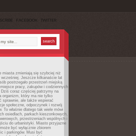
SCRIBE
FACEBOOK
TWITTER
miasta zmieniają się szybciej niż
 wcześniej. Jeszcze kilkanaście lat
sób postrzegało przestrzeń miejską
 miejsce pracy, zakupów i codziennych
 Dziś coraz częściej patrzymy na
a organizm, który ma nie tylko
 sprawnie, ale także wspierać
acje społeczne, odpoczynek i rozwój
 To właśnie dlatego tak wiele mówi
ych osiedlach, parkach kieszonkowych,
werowych, przestrzeniach wspólnych i
ciu do urbanistyki. Miasto przyjazne
e może być wyłącznie zbiorem
ic i parkingów. Musi być