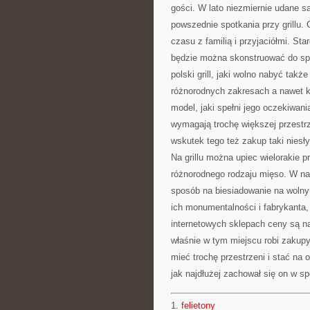
gości. W lato niezmiernie udane s
powszednie spotkania przy grillu.
czasu z familią i przyjaciółmi. Sta
będzie można skonstruować do spoż
polski grill, jaki wolno nabyć tak
różnorodnych zakresach a nawet ks
model, jaki spełni jego oczekiwan
wymagają trochę większej przestrz
wskutek tego też zakup taki niesłyc
Na grillu można upiec wielorakie p
różnorodnego rodzaju mięso. W nas
sposób na biesiadowanie na wolny
ich monumentalności i fabrykanta, 
internetowych sklepach ceny są n
właśnie w tym miejscu robi zakupy.
mieć trochę przestrzeni i stać na 
jak najdłużej zachował się on w s
1.
felietony