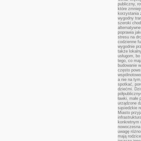
publiczny, r
które zmniej
korzystania
wygodny tra
szeroki chod
alternatywne
poprawia jak
stresu na dr
codzienne f
wygodnie prz
także lokal
usługom, bo 
tego, co mają
budowanie w
często pows
wspólnotowoś
a nie na tym
spotkać, po
dziećmi. Dzi
półpubliczny
ławki, małe 
urządzone dz
sąsiedzkie r
Miasto przyj
infrastruktur
konkretnym 
nowoczesna u
uwagę różno
mają rodzice
jeszcze inne