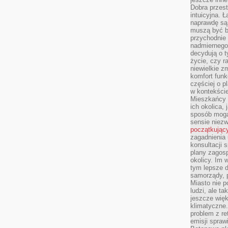
Dobra przest
intuicyjna. 
naprawdę są 
muszą być b
przychodnie
nadmiernego 
decydują o 
życie, czy r
niewielkie z
komfort funk
częściej o p
w kontekście
Mieszkańcy 
ich okolica, 
sposób mogą
sensie niezw
początkując
zagadnienia 
konsultacji 
plany zagos
okolicy. Im
tym lepsze 
samorządy, p
Miasto nie p
ludzi, ale t
jeszcze wię
klimatyczne.
problem z re
emisji spraw