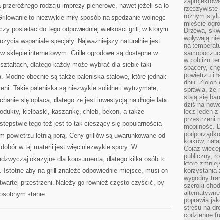
zaprojektow
WĄTPLIWEGO
ą przeróżnego rodzaju imprezy plenerowe, nawet jeżeli są to
rzeczywiste 
różnym styl
 Grilowanie to niezwykle miły sposób na spędzanie wolnego
mieście ogr
rczy posiadać do tego odpowiedniej wielkości grill, w którym
Drzewa, skw
wpływają nie
ycia wspaniałe specjały. Najważniejszy naturalnie jest
na temperatu
że w sklepie internetowym. Grille ogrodowe są dostępne w
samopoczuci
w pobliżu te
ztałtach, dlatego każdy może wybrać dla siebie taki
spacery, chę
powietrzu i 
ia. Modne obecnie są także paleniska stalowe, które jednak
dniu. Zieleń
eni. Takie paleniska są niezwykle solidne i wytrzymałe,
sprawia, że 
stają się ba
hanie się opłaca, dlatego że jest inwestycją na długie lata.
dziś na nowo
rodukty, kiełbaski, kaszankę, chleb, bekon, a także
lecz jeden 
przestrzeni 
tępstwie tego też jest to tak cieszący się popularnością
mobilność. 
podporządko
m powietrzu letnią porą. Ceny grillów są uwarunkowane od
korków, hała
dobór w tej materii jest więc niezwykle spory. W
Coraz więcej
publiczny, r
adzwyczaj okazyjne dla konsumenta, dlatego kilka osób to
które zmniej
 Istotne aby na grill znaleźć odpowiednie miejsce, musi on
korzystania
wygodny tra
otwartej przestrzeni. Należy go również często czyścić, by
szeroki chod
alternatywne
posobnym stanie.
poprawia jak
stresu na dr
codzienne f