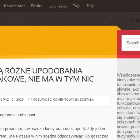
Komentator
Polska
Tagi
Tagi
Spis Treści
SUB
Ą RÓŻNE UPODOBANIA
Współczesne 
AKOWE, NIE MA W TYM NIC
kiedykolwiek
temu wiele o
głównie jako
obowiązków.
miasto jak n
OBYWATELE
 PAŹ - 6 - 2025
MOŻLIWOŚĆ KOMENTOWANIA
ZOSTAŁA
MAJĄ
funkcjonować
RÓŻNE
zdrowie, rel
UPODOBANIA
mieszkańców.
KULINARNE
 ogromnie zabiegani
I
się o zielon
SMAKOWE,
ścieżkach ro
NIE
nowym podejś
MA
ym powietrzu, zwłaszcza kiedy aura dopisuje. Każdy jeden
W
do życia ni
TYM
rem, wiele czasu w nim spędza odpoczywając lub goszcząc
budynków, ul
NIC