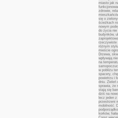
miasto jak n
funkcjonować
zdrowie, rel
mieszkańców.
się o zielon
ścieżkach ro
nowym podejś
do życia ni
budynków, ul
zaprojektow
rzeczywiste 
różnym styl
mieście ogr
Drzewa, skw
wpływają nie
na temperatu
samopoczuci
w pobliżu te
spacery, chę
powietrzu i 
dniu. Zieleń
sprawia, że 
stają się ba
dziś na nowo
lecz jeden 
przestrzeni 
mobilność. 
podporządko
korków, hała
Coraz więcej