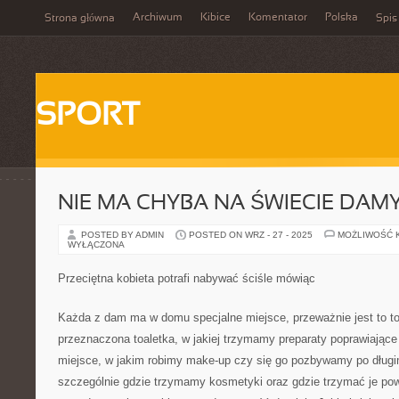
Archiwum
Kibice
Komentator
Polska
Strona główna
Spis
SPORT
NIE MA CHYBA NA ŚWIECIE DAM
POSTED BY ADMIN
POSTED ON WRZ - 27 - 2025
MOŻLIWOŚĆ 
WYŁĄCZONA
Przeciętna kobieta potrafi nabywać ściśle mówiąc
Każda z dam ma w domu specjalne miejsce, przeważnie jest to t
przeznaczona toaletka, w jakiej trzymamy preparaty poprawiające 
miejsce, w jakim robimy make-up czy się go pozbywamy po długim
szczególnie gdzie trzymamy kosmetyki oraz gdzie trzymać je pow