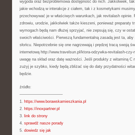
wygoda oraz bezproblemowa dostępność do nich. Jakkolwiek, tak 
jakie wchodzą w interakcje z ciałem, tak i z kosmetykami musimy
przechowywać je w właściwych warunkach, jak revitalash opinie
zdrowiu, urodzie, jakkolwiek także kieszeni, ponieważ preparaty
wymogach będą nam dłużej sprzyjać, nie zepsują się, czy w ostat
swoich właściwości. Pierwszą fundamentalną zasadą jest ta, ab
słońcu. Niepotrzebnie się one nagrzewają i prędzej tracą swoją ś
internetową http://www.travelsun.pl/ktora-odzywka-revitalash-czy-
uwagę na skład oraz datę ważności. Jeśli produkty z witaminą C 
zużyj je szybko, kiedy będą zbliżać się do daty przydatności wit
będzie.
źródło:
———————————
1.
https://www.borawskamieszkania.pl
2.
https://inoxpartner.pl
3.
link do strony
4.
sprawdź nasze porady
5.
dowiedz się jak