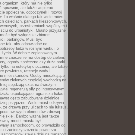
a organizm, który ma nie tylko
 sprawnie, ale także wspierać
acje społeczne, odpoczynek i rozwój
 To właśnie dlatego tak wiele mówi
ych osiedlach, parkach kieszonkowych,
werowych, przestrzeniach wspólnych i
ciu do urbanistyki. Miasto przyjazne
e może być wyłącznie zbiorem
ic i parkingów. Musi być
ane tak, aby odpowiadać na
potrzeby ludzi w różnym wieku i o
u życia. W dobrze zaplanowanym
omne znaczenie ma dostęp do zieleni.
ery, ogrody społeczne czy duże parki
 tylko na estetykę otoczenia, ale także
rę powietrza, retencję wody i
e mieszkańców. Osoby mieszkające
renów zielonych częściej wychodzą na
tniej spędzają czas na świeżym
łatwiej regenerują siły po intensywnym
 działa uspokajająco, ogranicza hałas i
nawet gęsto zabudowane dzielnice
rdziej przyjazne. Wiele miast odkrywa
, że drzewa przy ulicach to nie luksus,
z podstawowych elementów zdrowej
miejskiej. Bardzo ważna jest także
Dawny model miasta był
wany samochodom, co prowadziło do
su i zanieczyszczenia powietrza.
 samorządów stawia dziś na transport