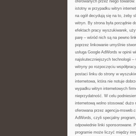
oferowanych przez niego towarów.
istotny w przypadku witryn intern
na ogół decydują się na to, żeby 
witryn. By strona była porządnie 
efektach pracy wyszukiwarek, uży
parę – wśród nich są na pewno li
poprzez linkowanie umyślnie stwor
usługa Google AdWords w opinii wi
najskuteczniejszych technologii 
witryny po rozpoczęciu współpracy
postaci linku do strony w wyszuki
internetowa, która nie notuje dobr
wypadku witryn internetowych fir
nieprzydatność. W celu podniesie
internetową wolno stosować dużo r
oferowana przez agencja-msweb.co
AdWords, czyli specjalny program
odpowiednie linki sponsorowane. P
programie może liczyć między inn