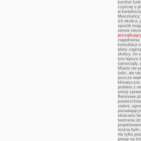
komfort funk
częściej o p
w kontekście
Mieszkańcy 
ich okolica, 
sposób mogą
sensie niezw
początkując
zagadnienia 
konsultacji 
plany zagos
okolicy. Im
tym lepsze 
samorządy, p
Miasto nie p
ludzi, ale t
jeszcze wię
klimatyczne.
problem z re
emisji spraw
Betonowe pla
powierzchnie
zieleni, og
pozwalający
skracaniu ł
tworzeniu dz
projektowani
można było 
nie tylko po
presję na śr