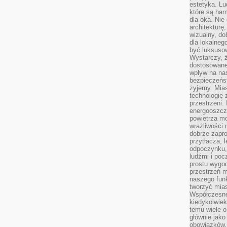
estetyka. L
które są har
dla oka. Nie
architekturę
wizualny, do
dla lokalneg
być luksuso
Wystarczy, ż
dostosowane
wpływ na na
bezpieczeńs
żyjemy. Mias
technologię
przestrzeni.
energooszczę
powietrza m
wrażliwości
dobrze zapro
przytłacza, 
odpoczynku, 
ludźmi i poc
prostu wygod
przestrzeń 
naszego funk
tworzyć mias
Współczesne 
kiedykolwiek
temu wiele o
głównie jako
obowiązków.