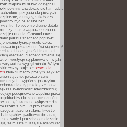
rzeń miejska musi być dostępna i
Ławki powinny znajdować się tam, gdzie
potrzebne, przejścia dla pieszych
ezpieczne, a urzędy, szkoły czy
 powinny być osiągalne bez
wysiłku. To pozornie drobne detale
tym, czy miasto wspiera codzienne
aczej je utrudnia. Czasami nawet
miany potrafią znacząco poprawić
cjonowania tysięcy osób. Coraz
lanowaniu przestrzeni mówi się również
 edukacji i dostępności informacji.
chcą wiedzieć, dlaczego zmienia się
jakie inwestycje są planowane i w jaki
 wpływać na wygląd miasta. W tym
ykle ważny staje się
serwis dla
ych
który tłumaczy prostym językiem
urbanistyczne, pokazuje sens
społecznych i wyjaśnia, jak czytać
podarowania czy projekty zmian w
 większa świadomość mieszkańców,
decyzje podejmowane wspólnie przez
rojektantów i lokalne społeczności.
owinno być tworzone wyłącznie dla
akże razem z nimi. W przyszłości
kszego znaczenia nabiorą kwestie
 Fale upałów, gwałtowne deszcze,
tencją wody i potrzeba ograniczania
iają, że miasta muszą się adaptować.