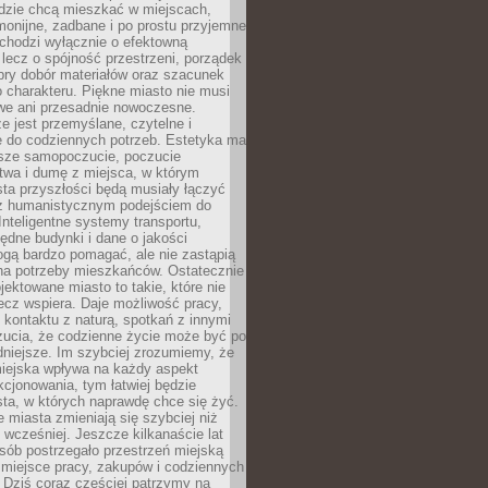
udzie chcą mieszkać w miejscach,
monijne, zadbane i po prostu przyjemne
 chodzi wyłącznie o efektowną
, lecz o spójność przestrzeni, porządek
bry dobór materiałów oraz szacunek
o charakteru. Piękne miasto nie musi
we ani przesadnie nowoczesne.
e jest przemyślane, czytelne i
 do codziennych potrzeb. Estetyka ma
sze samopoczucie, poczucie
twa i dumę z miejsca, w którym
ta przyszłości będą musiały łączyć
 z humanistycznym podejściem do
 Inteligentne systemy transportu,
dne budynki i dane o jakości
ogą bardzo pomagać, ale nie zastąpią
 na potrzeby mieszkańców. Ostatecznie
jektowane miasto to takie, które nie
lecz wspiera. Daje możliwość pracy,
kontaktu z naturą, spotkań z innymi
zucia, że codzienne życie może być po
niejsze. Im szybciej zrozumiemy, że
miejska wpływa na każdy aspekt
cjonowania, tym łatwiej będzie
ta, w których naprawdę chce się żyć.
miasta zmieniają się szybciej niż
 wcześniej. Jeszcze kilkanaście lat
sób postrzegało przestrzeń miejską
 miejsce pracy, zakupów i codziennych
 Dziś coraz częściej patrzymy na