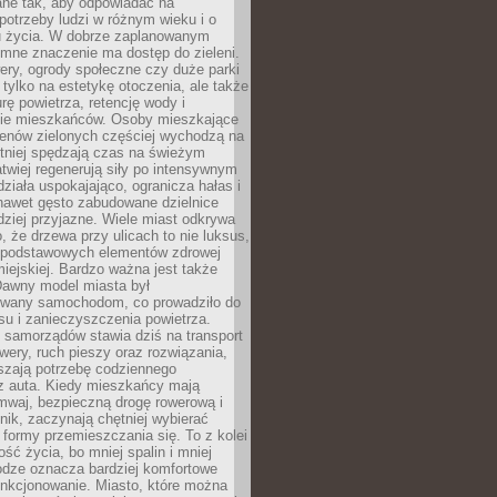
ane tak, aby odpowiadać na
potrzeby ludzi w różnym wieku i o
u życia. W dobrze zaplanowanym
omne znaczenie ma dostęp do zieleni.
ery, ogrody społeczne czy duże parki
 tylko na estetykę otoczenia, ale także
rę powietrza, retencję wody i
e mieszkańców. Osoby mieszkające
renów zielonych częściej wychodzą na
tniej spędzają czas na świeżym
łatwiej regenerują siły po intensywnym
 działa uspokajająco, ogranicza hałas i
nawet gęsto zabudowane dzielnice
rdziej przyjazne. Wiele miast odkrywa
, że drzewa przy ulicach to nie luksus,
z podstawowych elementów zdrowej
miejskiej. Bardzo ważna jest także
Dawny model miasta był
wany samochodom, co prowadziło do
su i zanieczyszczenia powietrza.
 samorządów stawia dziś na transport
owery, ruch pieszy oraz rozwiązania,
szają potrzebę codziennego
 z auta. Kiedy mieszkańcy mają
mwaj, bezpieczną drogę rowerową i
nik, zaczynają chętniej wybierać
 formy przemieszczania się. To z kolei
ość życia, bo mniej spalin i mniej
odze oznacza bardziej komfortowe
unkcjonowanie. Miasto, które można