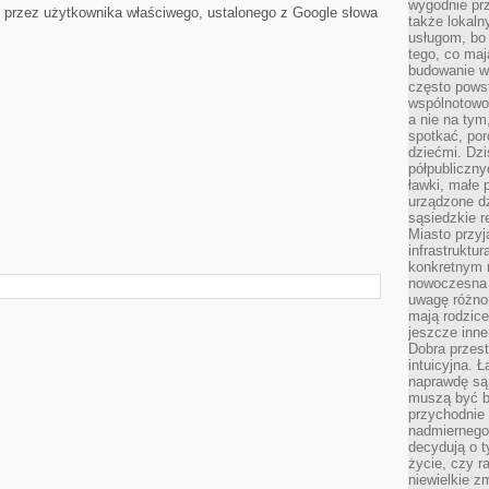
wygodnie prz
 przez użytkownika właściwego, ustalonego z Google słowa
także lokal
usługom, bo 
tego, co mają
budowanie w
często pows
wspólnotowoś
a nie na tym
spotkać, po
dziećmi. Dzi
półpubliczny
ławki, małe 
urządzone dz
sąsiedzkie r
Miasto przyj
infrastruktur
konkretnym 
nowoczesna u
uwagę różno
mają rodzice
jeszcze inne
Dobra przest
intuicyjna. 
naprawdę są 
muszą być b
przychodnie
nadmiernego 
decydują o 
życie, czy r
niewielkie z