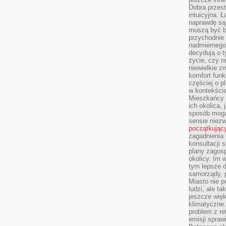
Dobra przest
intuicyjna. 
naprawdę są 
muszą być b
przychodnie
nadmiernego 
decydują o 
życie, czy r
niewielkie z
komfort funk
częściej o p
w kontekście
Mieszkańcy 
ich okolica, 
sposób mogą
sensie niezw
początkując
zagadnienia 
konsultacji 
plany zagos
okolicy. Im
tym lepsze 
samorządy, p
Miasto nie p
ludzi, ale t
jeszcze wię
klimatyczne.
problem z re
emisji spraw