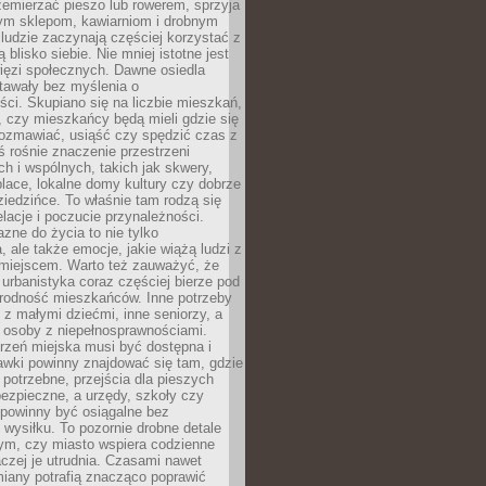
emierzać pieszo lub rowerem, sprzyja
nym sklepom, kawiarniom i drobnym
ludzie zaczynają częściej korzystać z
 blisko siebie. Nie mniej istotne jest
ięzi społecznych. Dawne osiedla
tawały bez myślenia o
ci. Skupiano się na liczbie mieszkań,
, czy mieszkańcy będą mieli gdzie się
rozmawiać, usiąść czy spędzić czas z
ś rośnie znaczenie przestrzeni
ch i wspólnych, takich jak skwery,
place, lokalne domy kultury czy dobrze
iedzińce. To właśnie tam rodzą się
elacje i poczucie przynależności.
azne do życia to nie tylko
a, ale także emocje, jakie wiążą ludzi z
miejscem. Warto też zauważyć, że
rbanistyka coraz częściej bierze pod
rodność mieszkańców. Inne potrzeby
 z małymi dziećmi, inne seniorzy, a
 osoby z niepełnosprawnościami.
rzeń miejska musi być dostępna i
Ławki powinny znajdować się tam, gdzie
potrzebne, przejścia dla pieszych
ezpieczne, a urzędy, szkoły czy
 powinny być osiągalne bez
wysiłku. To pozornie drobne detale
tym, czy miasto wspiera codzienne
aczej je utrudnia. Czasami nawet
miany potrafią znacząco poprawić