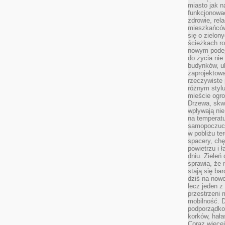
miasto jak n
funkcjonować
zdrowie, rel
mieszkańców.
się o zielon
ścieżkach ro
nowym podejś
do życia ni
budynków, ul
zaprojektow
rzeczywiste 
różnym styl
mieście ogr
Drzewa, skw
wpływają nie
na temperatu
samopoczuci
w pobliżu te
spacery, chę
powietrzu i 
dniu. Zieleń
sprawia, że 
stają się ba
dziś na nowo
lecz jeden 
przestrzeni 
mobilność. 
podporządko
korków, hała
Coraz więcej