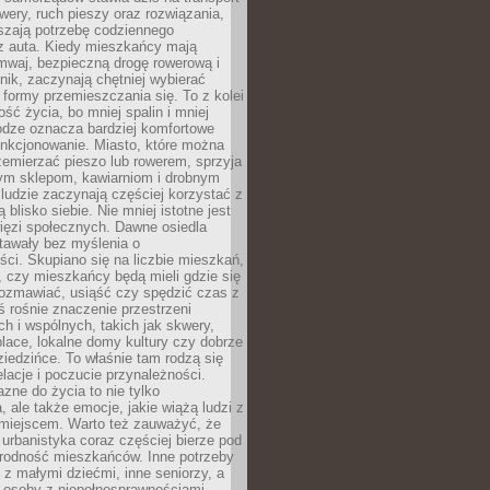
owery, ruch pieszy oraz rozwiązania,
szają potrzebę codziennego
 z auta. Kiedy mieszkańcy mają
mwaj, bezpieczną drogę rowerową i
nik, zaczynają chętniej wybierać
 formy przemieszczania się. To z kolei
ość życia, bo mniej spalin i mniej
odze oznacza bardziej komfortowe
unkcjonowanie. Miasto, które można
emierzać pieszo lub rowerem, sprzyja
nym sklepom, kawiarniom i drobnym
ludzie zaczynają częściej korzystać z
 blisko siebie. Nie mniej istotne jest
ięzi społecznych. Dawne osiedla
tawały bez myślenia o
ci. Skupiano się na liczbie mieszkań,
, czy mieszkańcy będą mieli gdzie się
rozmawiać, usiąść czy spędzić czas z
ś rośnie znaczenie przestrzeni
ch i wspólnych, takich jak skwery,
place, lokalne domy kultury czy dobrze
iedzińce. To właśnie tam rodzą się
elacje i poczucie przynależności.
azne do życia to nie tylko
a, ale także emocje, jakie wiążą ludzi z
miejscem. Warto też zauważyć, że
rbanistyka coraz częściej bierze pod
rodność mieszkańców. Inne potrzeby
 z małymi dziećmi, inne seniorzy, a
 osoby z niepełnosprawnościami.