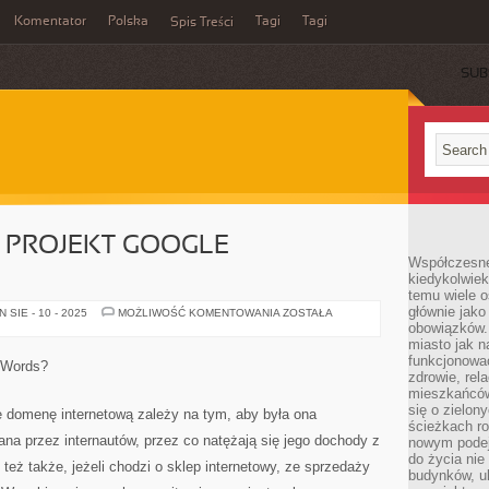
Komentator
Polska
Tagi
Tagi
Spis Treści
SUB
 PROJEKT GOOGLE
Współczesne 
kiedykolwiek
temu wiele o
głównie jako
NA
SIE - 10 - 2025
MOŻLIWOŚĆ KOMENTOWANIA
ZOSTAŁA
CZYM
obowiązków.
BAZUJE
miasto jak n
PROJEKT
funkcjonować
GOOGLE
dWords?
ADWORDS?
zdrowie, rel
mieszkańców.
się o zielon
domenę internetową zależy na tym, aby była ona
ścieżkach ro
ana przez internautów, przez co natężają się jego dochody z
nowym podejś
do życia ni
też także, jeżeli chodzi o sklep internetowy, ze sprzedaży
budynków, ul