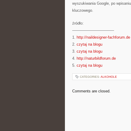
wyszukiwania Google, po wpisaniu
kluczowego.
źródło:
———————————
1.
http://naildesigner-fachforum.de
2.
czytaj na blogu
3.
czytaj na blogu
4.
http://naturbildforum.de
5.
czytaj na blogu
CATEGORIES:
ALKOHOLE
Comments are closed.