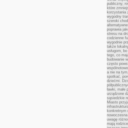
publiczny, r
które zmniej
korzystania
wygodny tra
szeroki chod
alternatywne
poprawia jak
stresu na dr
codzienne f
wygodnie prz
także lokal
usługom, bo 
tego, co mają
budowanie w
często pows
wspólnotowoś
a nie na tym
spotkać, po
dziećmi. Dzi
półpubliczny
ławki, małe 
urządzone dz
sąsiedzkie r
Miasto przyj
infrastruktur
konkretnym 
nowoczesna u
uwagę różno
mają rodzice
jeszcze inne