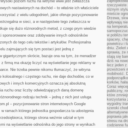
zaprojektow
 Wysoki poziom ruchu na witrynie www jest zwłaszcza
rzeczywiste 
etowych nastawionych na dochód – to właśnie ich właściciele
różnym styl
mieście ogr
skorzystać z wielu udogodnień, jakie oferuje pozycjonowanie
Drzewa, skw
dostrzegalna w sieci, a w następstwie tego zwłaszcza w
wpływają nie
na temperatu
tkuje się dużo różnorodnych metod, z czego prym wiedzie
samopoczuci
w pobliżu te
nki sponsorowane oraz zdobywanie innych odnośników
spacery, chę
zonych do tego celu tekstów i artykułów. Profesjonalna
powietrzu i 
dniu. Zieleń
elu zajmujących się tym postaci jest jedną z
sprawia, że 
– w gigantycznym skrócie, bazuje ona na tym, że menadżer
stają się ba
dziś na nowo
 z firmą ma okazję liczyć na wyświetlanie jego reklamy w
lecz jeden 
przestrzeni 
warce. Nie trzeba pewnie nikomu tłumaczyć, że witryna
mobilność. 
ze kolosalnego i częstego ruchu, nie daje dochodów, co w
podporządko
korków, hała
mowych i innych komercyjnych oznacza jej absolutną
Coraz więcej
nia ruchu oraz liczby odwiedzających daną domenę
publiczny, r
które zmniej
óżnorodnego rodzaju technik – jedną z nich jest usługa
korzystania
wygodny tra
m.pl – pozycjonowanie stron internetowych Google
szeroki chod
, w ramach którego jednostka gospodarcza ta udostępnia
alternatywne
poprawia jak
rzedsiębiorca, którego strona weźmie udział w tym
stresu na dr
ymi na wyświetlanie odnośnika do jego strony w wynikach
codzienne f