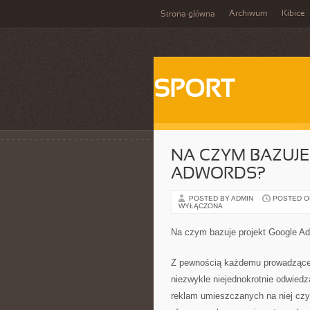
Archiwum
Kibice
Strona główna
SPORT
NA CZYM BAZUJE
ADWORDS?
POSTED BY ADMIN
POSTED ON 
WYŁĄCZONA
Na czym bazuje projekt Google A
Z pewnością każdemu prowadzące 
niezwykle niejednokrotnie odwiedz
reklam umieszczanych na niej czy 