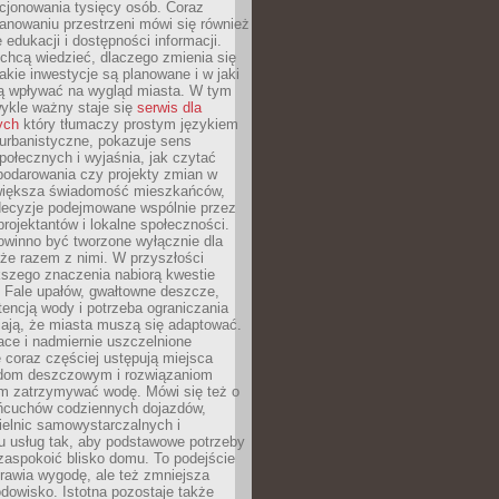
cjonowania tysięcy osób. Coraz
lanowaniu przestrzeni mówi się również
 edukacji i dostępności informacji.
chcą wiedzieć, dlaczego zmienia się
jakie inwestycje są planowane i w jaki
 wpływać na wygląd miasta. W tym
ykle ważny staje się
serwis dla
ych
który tłumaczy prostym językiem
urbanistyczne, pokazuje sens
społecznych i wyjaśnia, jak czytać
podarowania czy projekty zmian w
 większa świadomość mieszkańców,
decyzje podejmowane wspólnie przez
rojektantów i lokalne społeczności.
owinno być tworzone wyłącznie dla
akże razem z nimi. W przyszłości
kszego znaczenia nabiorą kwestie
 Fale upałów, gwałtowne deszcze,
tencją wody i potrzeba ograniczania
iają, że miasta muszą się adaptować.
ce i nadmiernie uszczelnione
 coraz częściej ustępują miejsca
rodom deszczowym i rozwiązaniom
m zatrzymywać wodę. Mówi się też o
ańcuchów codziennych dojazdów,
ielnic samowystarczalnych i
u usług tak, aby podstawowe potrzeby
zaspokoić blisko domu. To podejście
prawia wygodę, ale też zmniejsza
odowisko. Istotna pozostaje także