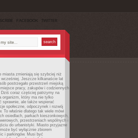
SCRIBE
FACEBOOK
TWITTER
miasta zmieniają się szybciej niż
 wcześniej. Jeszcze kilkanaście lat
sób postrzegało przestrzeń miejską
 miejsce pracy, zakupów i codziennych
 Dziś coraz częściej patrzymy na
a organizm, który ma nie tylko
 sprawnie, ale także wspierać
acje społeczne, odpoczynek i rozwój
 To właśnie dlatego tak wiele mówi
ych osiedlach, parkach kieszonkowych,
werowych, przestrzeniach wspólnych i
ciu do urbanistyki. Miasto przyjazne
e może być wyłącznie zbiorem
ic i parkingów. Musi być