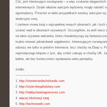
Cóż, jest interesujące rozwiązanie – a więc szukanie eleganckich
internetowych. Dzięki właśnie aukcjom będziemy mogły natrafić n
egzemplarzy. Przecież w wielu przypadkach serwisy aukcyjne są
atrakcyjne ceny.
I zarówno mowa tutaj o najzupełniej nowych ubraniach, jak i tyc
szukać wad w ubraniach używanych. Szczególnie, że jeśli nieco s
na takie używane wdzianka, które charakteryzują się fantastyczną
trudno miewać jakiekolwiek wątpliwości. Interesującym rozwiązan
odzieży nie tylko w polskim Internecie, lecz choćby na Ebay`u. P
najmniejszego kłopotu z tym, aby zrobić zakupy w choćby UK. J
ładnie, ale bez konieczności wydawania wielu pieniędzy.
źródło:
———————————
1.
http://stoneriverdachshunds.com
2.
http://style-riteupholstery.com
3.
http://tabbycleaningservices.com
4.
więcej informacji tutaj
5.
http://technoranki.com