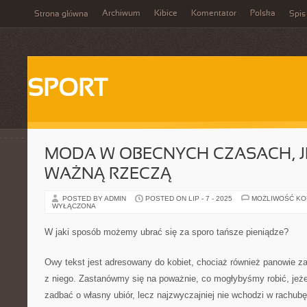
Archiwum
Kibice
Komentator
Polska
Strona główna
Spis
SPORT
MODA W OBECNYCH CZASACH, J
WAŻNĄ RZECZĄ
POSTED BY ADMIN
POSTED ON LIP - 7 - 2025
MOŻLIWOŚĆ K
WYŁĄCZONA
W jaki sposób możemy ubrać się za sporo tańsze pieniądze?
Owy tekst jest adresowany do kobiet, chociaż również panowie z
z niego. Zastanówmy się na poważnie, co mogłybyśmy robić, jeże
zadbać o własny ubiór, lecz najzwyczajniej nie wchodzi w rachub