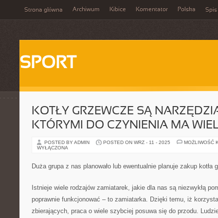
Archiwum
Kibice
Komentator
Polska
Strona główna
Spis
SPORT
KOTŁY GRZEWCZE SĄ NARZĘDZIA
KTÓRYMI DO CZYNIENIA MA WIE
POSTED BY ADMIN
POSTED ON WRZ - 11 - 2025
MOŻLIWOŚĆ 
WYŁĄCZONA
Duża grupa z nas planowało lub ewentualnie planuje zakup kotła
Istnieje wiele rodzajów zamiatarek, jakie dla nas są niezwykłą po
poprawnie funkcjonować – to zamiatarka. Dzięki temu, iż korzys
zbierających, praca o wiele szybciej posuwa się do przodu. Ludz