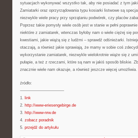
sytuacjach wykonywać wszystko tak, aby nie posiadać z tym jaki
Zamiatarki oraz oprzyrządowania typu kosiarki listwowe są specjal
niezwykle wiele pracy przy sprzątaniu podwórek, czy placów zabaw
Poprzez takie pomysły wiele osób jest w stanie w pełni poprawni
niektóre z zamiatarek, wtenczas byłoby nam o wiele ciężej się p
kwestiami, jakie wiążą się z ludźmi – sprawdź odśnieżarki. Istniej
otaczają, a również jakie sprawiają, że mamy w sobie coś zdecy
wykorzystanie zamiatarek, niezwykle wielokrotnie wiąże się z um
pułapie, a też z rzeczami, które są nam w jakiś sposób bliskie. Zb
znacznie wiele nam okazuje, a również jeszcze więcej umożliwia.
źródło:
———————————
1.
link
2.
http://www-eriesengebirge.de
3.
http://www-nrw.de
4.
zobacz poradnik
5.
przejdź do artykułu