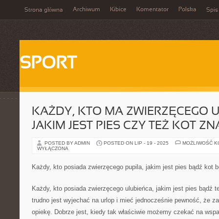
Archiwum
Kibice
Komentator
Polska
Strona główna
Spis
SPORT
KAŻDY, KTO MA ZWIERZĘCEGO U
JAKIM JEST PIES CZY TEŻ KOT Z
POSTED BY ADMIN
POSTED ON LIP - 19 - 2025
MOŻLIWOŚĆ 
WYŁĄCZONA
Każdy, kto posiada zwierzęcego pupila, jakim jest pies bądź kot 
Każdy, kto posiada zwierzęcego ulubieńca, jakim jest pies bądź t
trudno jest wyjechać na urlop i mieć jednocześnie pewność, że 
opiekę. Dobrze jest, kiedy tak właściwie możemy czekać na wsparc