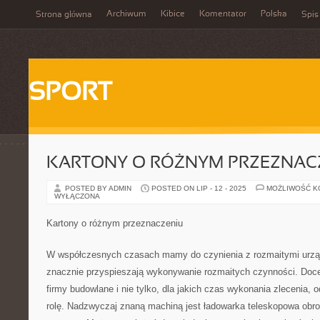
Archiwum
Kibice
Komentator
Polska
Strona główna
Spis
SPORT
KARTONY O RÓŻNYM PRZEZNAC
POSTED BY ADMIN
POSTED ON LIP - 12 - 2025
MOŻLIWOŚĆ 
WYŁĄCZONA
Kartony o różnym przeznaczeniu
W współczesnych czasach mamy do czynienia z rozmaitymi urzą
znacznie przyspieszają wykonywanie rozmaitych czynności. Doce
firmy budowlane i nie tylko, dla jakich czas wykonania zlecenia, 
rolę. Nadzwyczaj znaną machiną jest ładowarka teleskopowa obrot