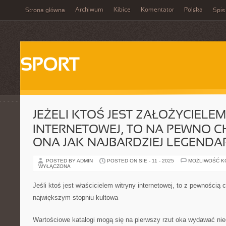
Archiwum
Kibice
Komentator
Polska
Strona główna
Spis
SPORT
JEŻELI KTOŚ JEST ZAŁOŻYCIELE
INTERNETOWEJ, TO NA PEWNO C
ONA JAK NAJBARDZIEJ LEGEND
POSTED BY ADMIN
POSTED ON SIE - 11 - 2025
MOŻLIWOŚĆ 
WYŁĄCZONA
Jeśli ktoś jest właścicielem witryny internetowej, to z pewnością 
największym stopniu kultowa
Wartościowe katalogi mogą się na pierwszy rzut oka wydawać n