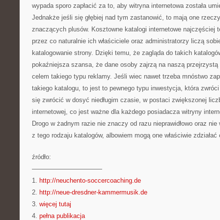
wypada sporo zapłacić za to, aby witryna internetowa została um
Jednakże jeśli się głębiej nad tym zastanowić, to mają one rzecz
znaczących plusów. Kosztowne katalogi internetowe najczęściej t
przez co naturalnie ich właściciele oraz administratorzy liczą sob
katalogowanie strony. Dzięki temu, że zagląda do takich katalogó
pokaźniejsza szansa, że dane osoby zajrzą na naszą przejrzyst
celem takiego typu reklamy. Jeśli wiec nawet trzeba mnóstwo zap
takiego katalogu, to jest to pewnego typu inwestycja, która zwróc
się zwrócić w dosyć niedługim czasie, w postaci zwiększonej licz
internetowej, co jest ważne dla każdego posiadacza witryny intern
Drogo w żadnym razie nie znaczy od razu nieprawidłowo oraz nie
z tego rodzaju katalogów, albowiem mogą one właściwie zdziałać 
źródło:
———————————
1.
http://neuchento-soccercoaching.de
2.
http://neue-dresdner-kammermusik.de
3.
więcej tutaj
4.
pełna publikacja