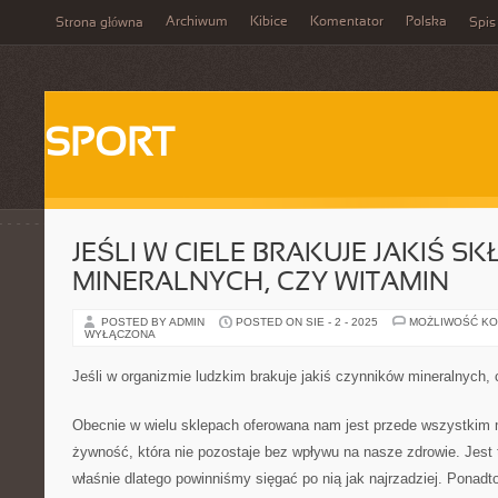
Archiwum
Kibice
Komentator
Polska
Strona główna
Spis
SPORT
JEŚLI W CIELE BRAKUJE JAKIŚ 
MINERALNYCH, CZY WITAMIN
POSTED BY ADMIN
POSTED ON SIE - 2 - 2025
MOŻLIWOŚĆ K
WYŁĄCZONA
Jeśli w organizmie ludzkim brakuje jakiś czynników mineralnych,
Obecnie w wielu sklepach oferowana nam jest przede wszystkim
żywność, która nie pozostaje bez wpływu na nasze zdrowie. Jest
właśnie dlatego powinniśmy sięgać po nią jak najrzadziej. Ponad