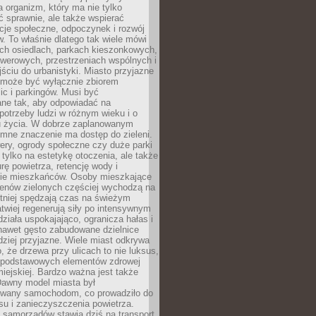
a organizm, który ma nie tylko
 sprawnie, ale także wspierać
acje społeczne, odpoczynek i rozwój
 To właśnie dlatego tak wiele mówi
ych osiedlach, parkach kieszonkowych,
werowych, przestrzeniach wspólnych i
ciu do urbanistyki. Miasto przyjazne
e może być wyłącznie zbiorem
ic i parkingów. Musi być
ane tak, aby odpowiadać na
potrzeby ludzi w różnym wieku i o
u życia. W dobrze zaplanowanym
omne znaczenie ma dostęp do zieleni.
ery, ogrody społeczne czy duże parki
 tylko na estetykę otoczenia, ale także
rę powietrza, retencję wody i
e mieszkańców. Osoby mieszkające
renów zielonych częściej wychodzą na
tniej spędzają czas na świeżym
łatwiej regenerują siły po intensywnym
 działa uspokajająco, ogranicza hałas i
nawet gęsto zabudowane dzielnice
rdziej przyjazne. Wiele miast odkrywa
, że drzewa przy ulicach to nie luksus,
z podstawowych elementów zdrowej
miejskiej. Bardzo ważna jest także
Dawny model miasta był
wany samochodom, co prowadziło do
su i zanieczyszczenia powietrza.
 samorządów stawia dziś na transport