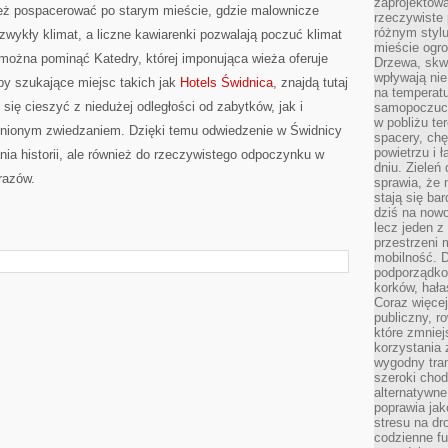
zaprojektow
eż pospacerować po starym mieście, gdzie malownicze
rzeczywiste 
różnym styl
ezwykły klimat, a liczne kawiarenki pozwalają poczuć klimat
mieście ogr
można pominąć Katedry, której imponująca wieża oferuje
Drzewa, skw
wpływają nie
by szukające miejsc takich jak
Hotels Świdnica
, znajdą tutaj
na temperatu
się cieszyć z niedużej odległości od zabytków, jak i
samopoczuci
w pobliżu te
nionym zwiedzaniem. Dzięki temu odwiedzenie w Świdnicy
spacery, chę
powietrzu i 
ania historii, ale również do rzeczywistego odpoczynku w
dniu. Zieleń
razów.
sprawia, że 
stają się ba
dziś na nowo
lecz jeden 
przestrzeni 
mobilność. 
podporządko
korków, hała
Coraz więcej
publiczny, r
które zmniej
korzystania
wygodny tra
szeroki chod
alternatywne
poprawia jak
stresu na dr
codzienne f