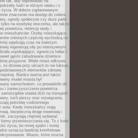
ane tak, aby odpowiadać na
potrzeby ludzi w różnym wieku i o
u życia. W dobrze zaplanowanym
omne znaczenie ma dostęp do zieleni.
ery, ogrody społeczne czy duże parki
 tylko na estetykę otoczenia, ale także
rę powietrza, retencję wody i
e mieszkańców. Osoby mieszkające
renów zielonych częściej wychodzą na
tniej spędzają czas na świeżym
łatwiej regenerują siły po intensywnym
 działa uspokajająco, ogranicza hałas i
nawet gęsto zabudowane dzielnice
rdziej przyjazne. Wiele miast odkrywa
, że drzewa przy ulicach to nie luksus,
z podstawowych elementów zdrowej
miejskiej. Bardzo ważna jest także
Dawny model miasta był
wany samochodom, co prowadziło do
su i zanieczyszczenia powietrza.
 samorządów stawia dziś na transport
owery, ruch pieszy oraz rozwiązania,
szają potrzebę codziennego
 z auta. Kiedy mieszkańcy mają
mwaj, bezpieczną drogę rowerową i
nik, zaczynają chętniej wybierać
 formy przemieszczania się. To z kolei
ość życia, bo mniej spalin i mniej
odze oznacza bardziej komfortowe
unkcjonowanie. Miasto, które można