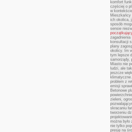
komfort funk
częściej o p
w kontekście
Mieszkańcy 
ich okolica, 
sposób mogą
sensie niezw
początkując
zagadnienia 
konsultacji 
plany zagos
okolicy. Im
tym lepsze 
samorządy, p
Miasto nie p
ludzi, ale t
jeszcze wię
klimatyczne.
problem z re
emisji spraw
Betonowe pla
powierzchnie
zieleni, og
pozwalający
skracaniu ł
tworzeniu dz
projektowani
można było 
nie tylko po
presję na śr