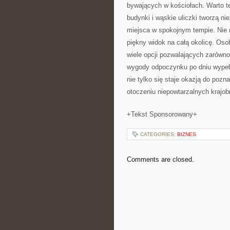
bywających w kościołach. Warto t
budynki i wąskie uliczki tworzą ni
miejsca w spokojnym tempie. Nie 
piękny widok na całą okolicę. Oso
wiele opcji pozwalających zarówno 
wygody odpoczynku po dniu wypeł
nie tylko się staje okazją do pozn
otoczeniu niepowtarzalnych krajob
+Tekst Sponsorowany+
CATEGORIES:
BIZNES
Comments are closed.