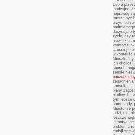
Dobra przest
intuicyjna. 
naprawdę są 
muszą być b
przychodnie
nadmiernego 
decydują o 
życie, czy r
niewielkie z
komfort funk
częściej o p
w kontekście
Mieszkańcy 
ich okolica, 
sposób mogą
sensie niezw
początkując
zagadnienia 
konsultacji 
plany zagos
okolicy. Im
tym lepsze 
samorządy, p
Miasto nie p
ludzi, ale t
jeszcze wię
klimatyczne.
problem z re
emisji spraw