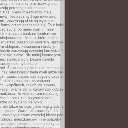
owery, ruch pieszy oraz rozwiązania,
szają potrzebę codziennego
 z auta. Kiedy mieszkańcy mają
mwaj, bezpieczną drogę rowerową i
nik, zaczynają chętniej wybierać
 formy przemieszczania się. To z kolei
ość życia, bo mniej spalin i mniej
odze oznacza bardziej komfortowe
unkcjonowanie. Miasto, które można
emierzać pieszo lub rowerem, sprzyja
nym sklepom, kawiarniom i drobnym
ludzie zaczynają częściej korzystać z
 blisko siebie. Nie mniej istotne jest
ięzi społecznych. Dawne osiedla
tawały bez myślenia o
ci. Skupiano się na liczbie mieszkań,
, czy mieszkańcy będą mieli gdzie się
rozmawiać, usiąść czy spędzić czas z
ś rośnie znaczenie przestrzeni
ch i wspólnych, takich jak skwery,
place, lokalne domy kultury czy dobrze
iedzińce. To właśnie tam rodzą się
elacje i poczucie przynależności.
azne do życia to nie tylko
a, ale także emocje, jakie wiążą ludzi z
miejscem. Warto też zauważyć, że
rbanistyka coraz częściej bierze pod
rodność mieszkańców. Inne potrzeby
 z małymi dziećmi, inne seniorzy, a
 osoby z niepełnosprawnościami.