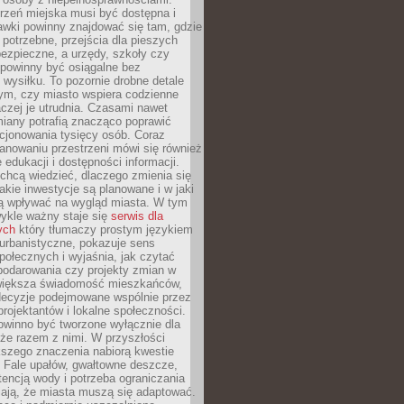
rzeń miejska musi być dostępna i
Ławki powinny znajdować się tam, gdzie
potrzebne, przejścia dla pieszych
ezpieczne, a urzędy, szkoły czy
 powinny być osiągalne bez
wysiłku. To pozornie drobne detale
tym, czy miasto wspiera codzienne
aczej je utrudnia. Czasami nawet
miany potrafią znacząco poprawić
cjonowania tysięcy osób. Coraz
lanowaniu przestrzeni mówi się również
 edukacji i dostępności informacji.
chcą wiedzieć, dlaczego zmienia się
jakie inwestycje są planowane i w jaki
 wpływać na wygląd miasta. W tym
ykle ważny staje się
serwis dla
ych
który tłumaczy prostym językiem
urbanistyczne, pokazuje sens
społecznych i wyjaśnia, jak czytać
podarowania czy projekty zmian w
 większa świadomość mieszkańców,
decyzje podejmowane wspólnie przez
rojektantów i lokalne społeczności.
owinno być tworzone wyłącznie dla
akże razem z nimi. W przyszłości
kszego znaczenia nabiorą kwestie
 Fale upałów, gwałtowne deszcze,
tencją wody i potrzeba ograniczania
iają, że miasta muszą się adaptować.