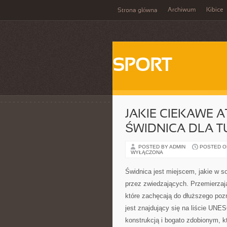
Archiwum
Kibice
Strona główna
SPORT
JAKIE CIEKAWE 
ŚWIDNICA DLA 
POSTED BY ADMIN
POSTED ON 
WYŁĄCZONA
Świdnica jest miejscem, jakie w so
przez zwiedzających. Przemierzają
które zachęcają do dłuższego poz
jest znajdujący się na liście UN
konstrukcją i bogato zdobionym, 