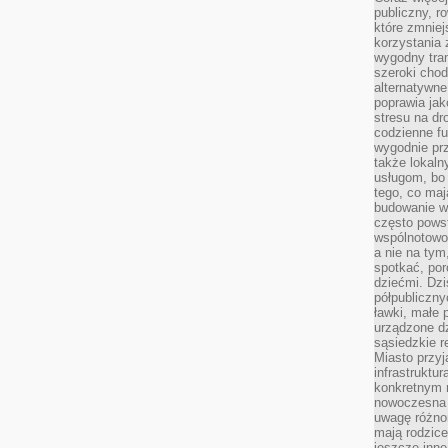
publiczny, r
które zmniej
korzystania
wygodny tra
szeroki chod
alternatywne
poprawia jak
stresu na dr
codzienne f
wygodnie prz
także lokal
usługom, bo 
tego, co mają
budowanie w
często pows
wspólnotowoś
a nie na tym
spotkać, po
dziećmi. Dzi
półpubliczny
ławki, małe 
urządzone dz
sąsiedzkie r
Miasto przyj
infrastruktur
konkretnym 
nowoczesna u
uwagę różno
mają rodzice
jeszcze inne