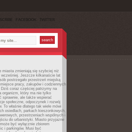
SCRIBE
FACEBOOK
TWITTER
miasta zmieniają się szybciej niż
 wcześniej. Jeszcze kilkanaście lat
sób postrzegało przestrzeń miejską
 miejsce pracy, zakupów i codziennych
 Dziś coraz częściej patrzymy na
a organizm, który ma nie tylko
 sprawnie, ale także wspierać
acje społeczne, odpoczynek i rozwój
 To właśnie dlatego tak wiele mówi
ych osiedlach, parkach kieszonkowych,
werowych, przestrzeniach wspólnych i
ciu do urbanistyki. Miasto przyjazne
e może być wyłącznie zbiorem
ic i parkingów. Musi być