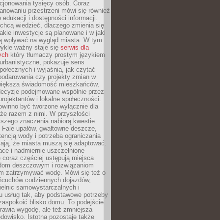
cjonowania tysięcy osób. Coraz
lanowaniu przestrzeni mówi się również
 edukacji i dostępności informacji.
chcą wiedzieć, dlaczego zmienia się
jakie inwestycje są planowane i w jaki
 wpływać na wygląd miasta. W tym
ykle ważny staje się
serwis dla
ych
który tłumaczy prostym językiem
urbanistyczne, pokazuje sens
społecznych i wyjaśnia, jak czytać
podarowania czy projekty zmian w
 większa świadomość mieszkańców,
decyzje podejmowane wspólnie przez
rojektantów i lokalne społeczności.
owinno być tworzone wyłącznie dla
akże razem z nimi. W przyszłości
kszego znaczenia nabiorą kwestie
 Fale upałów, gwałtowne deszcze,
tencją wody i potrzeba ograniczania
iają, że miasta muszą się adaptować.
ce i nadmiernie uszczelnione
 coraz częściej ustępują miejsca
rodom deszczowym i rozwiązaniom
m zatrzymywać wodę. Mówi się też o
ańcuchów codziennych dojazdów,
ielnic samowystarczalnych i
u usług tak, aby podstawowe potrzeby
zaspokoić blisko domu. To podejście
prawia wygodę, ale też zmniejsza
odowisko. Istotna pozostaje także