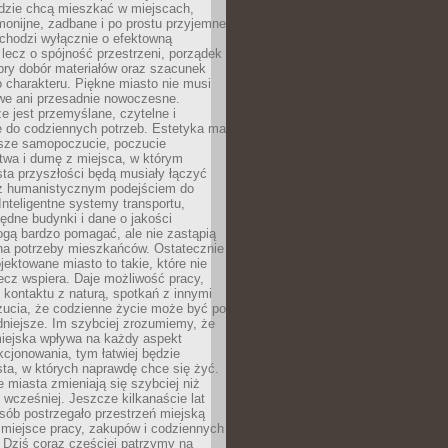
udzie chcą mieszkać w miejscach,
monijne, zadbane i po prostu przyjemne
 chodzi wyłącznie o efektowną
, lecz o spójność przestrzeni, porządek
bry dobór materiałów oraz szacunek
o charakteru. Piękne miasto nie musi
we ani przesadnie nowoczesne.
e jest przemyślane, czytelne i
 do codziennych potrzeb. Estetyka ma
sze samopoczucie, poczucie
twa i dumę z miejsca, w którym
ta przyszłości będą musiały łączyć
 z humanistycznym podejściem do
 Inteligentne systemy transportu,
dne budynki i dane o jakości
ogą bardzo pomagać, ale nie zastąpią
 na potrzeby mieszkańców. Ostatecznie
jektowane miasto to takie, które nie
lecz wspiera. Daje możliwość pracy,
kontaktu z naturą, spotkań z innymi
zucia, że codzienne życie może być po
niejsze. Im szybciej zrozumiemy, że
miejska wpływa na każdy aspekt
cjonowania, tym łatwiej będzie
ta, w których naprawdę chce się żyć.
miasta zmieniają się szybciej niż
 wcześniej. Jeszcze kilkanaście lat
sób postrzegało przestrzeń miejską
 miejsce pracy, zakupów i codziennych
 Dziś coraz częściej patrzymy na