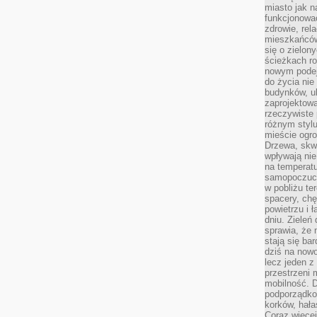
miasto jak n
funkcjonować
zdrowie, rel
mieszkańców.
się o zielon
ścieżkach ro
nowym podejś
do życia ni
budynków, ul
zaprojektow
rzeczywiste 
różnym styl
mieście ogr
Drzewa, skw
wpływają nie
na temperatu
samopoczuci
w pobliżu te
spacery, chę
powietrzu i 
dniu. Zieleń
sprawia, że 
stają się ba
dziś na nowo
lecz jeden 
przestrzeni 
mobilność. 
podporządko
korków, hała
Coraz więcej