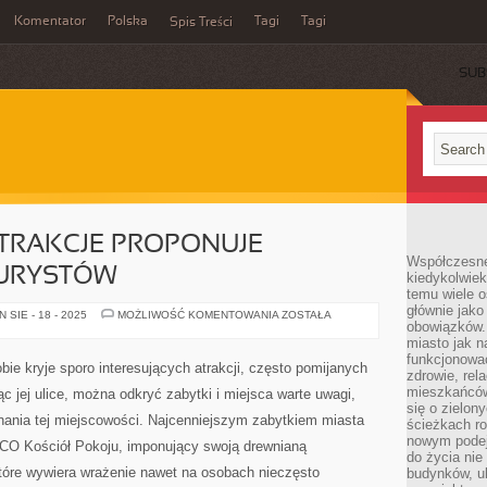
Komentator
Polska
Tagi
Tagi
Spis Treści
SUB
ATRAKCJE PROPONUJE
Współczesne 
TURYSTÓW
kiedykolwiek
temu wiele o
głównie jako
JAKIE
SIE - 18 - 2025
MOŻLIWOŚĆ KOMENTOWANIA
ZOSTAŁA
obowiązków.
CIEKAWE
ATRAKCJE
miasto jak n
PROPONUJE
funkcjonować
ŚWIDNICA
bie kryje sporo interesujących atrakcji, często pomijanych
DLA
zdrowie, rel
TURYSTÓW
mieszkańców.
c jej ulice, można odkryć zabytki i miejsca warte uwagi,
się o zielon
nania tej miejscowości. Najcenniejszym zabytkiem miasta
ścieżkach ro
nowym podejś
ESCO Kościół Pokoju, imponujący swoją drewnianą
do życia ni
które wywiera wrażenie nawet na osobach nieczęsto
budynków, ul