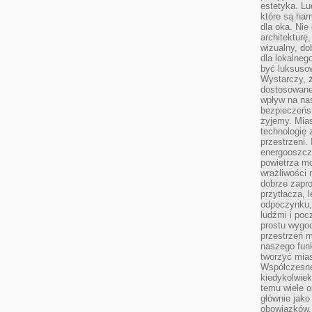
estetyka. L
które są har
dla oka. Nie
architekturę
wizualny, do
dla lokalneg
być luksuso
Wystarczy, ż
dostosowane
wpływ na na
bezpieczeńs
żyjemy. Mias
technologię
przestrzeni.
energooszczę
powietrza m
wrażliwości
dobrze zapro
przytłacza, 
odpoczynku, 
ludźmi i poc
prostu wygod
przestrzeń 
naszego funk
tworzyć mias
Współczesne 
kiedykolwiek
temu wiele o
głównie jako
obowiązków.