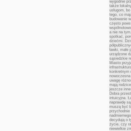
wygodnie prz
także lokal
usługom, bo 
tego, co mają
budowanie w
często pows
wspólnotowoś
a nie na tym
spotkać, po
dziećmi. Dzi
półpubliczny
ławki, małe 
urządzone dz
sąsiedzkie r
Miasto przyj
infrastruktur
konkretnym 
nowoczesna u
uwagę różno
mają rodzice
jeszcze inne
Dobra przest
intuicyjna. 
naprawdę są 
muszą być b
przychodnie
nadmiernego 
decydują o 
życie, czy r
niewielkie z