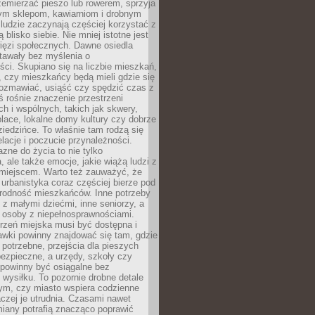
emierzać pieszo lub rowerem, sprzyja
nym sklepom, kawiarniom i drobnym
ludzie zaczynają częściej korzystać z
 blisko siebie. Nie mniej istotne jest
ięzi społecznych. Dawne osiedla
tawały bez myślenia o
ci. Skupiano się na liczbie mieszkań,
, czy mieszkańcy będą mieli gdzie się
rozmawiać, usiąść czy spędzić czas z
ś rośnie znaczenie przestrzeni
ch i wspólnych, takich jak skwery,
place, lokalne domy kultury czy dobrze
iedzińce. To właśnie tam rodzą się
elacje i poczucie przynależności.
azne do życia to nie tylko
a, ale także emocje, jakie wiążą ludzi z
miejscem. Warto też zauważyć, że
rbanistyka coraz częściej bierze pod
rodność mieszkańców. Inne potrzeby
 z małymi dziećmi, inne seniorzy, a
 osoby z niepełnosprawnościami.
rzeń miejska musi być dostępna i
Ławki powinny znajdować się tam, gdzie
potrzebne, przejścia dla pieszych
ezpieczne, a urzędy, szkoły czy
 powinny być osiągalne bez
wysiłku. To pozornie drobne detale
tym, czy miasto wspiera codzienne
aczej je utrudnia. Czasami nawet
miany potrafią znacząco poprawić