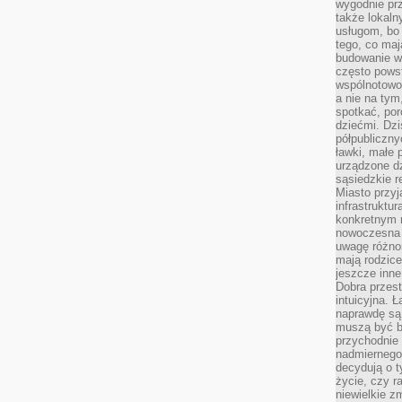
wygodnie prz
także lokal
usługom, bo 
tego, co mają
budowanie w
często pows
wspólnotowoś
a nie na tym
spotkać, po
dziećmi. Dzi
półpubliczny
ławki, małe 
urządzone dz
sąsiedzkie r
Miasto przyj
infrastruktur
konkretnym 
nowoczesna u
uwagę różno
mają rodzice
jeszcze inne
Dobra przest
intuicyjna. 
naprawdę są 
muszą być b
przychodnie
nadmiernego 
decydują o 
życie, czy r
niewielkie z