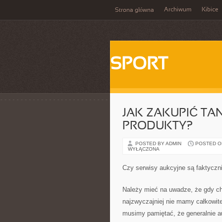
Archiwum
Kibice
Strona główna
SPORT
JAK ZAKUPIĆ TAN
PRODUKTY?
POSTED BY ADMIN
POSTED ON
WYŁĄCZONA
Czy serwisy aukcyjne są faktyczn
Należy mieć na uwadze, że gdy ch
najzwyczajniej nie mamy całkowit
musimy pamiętać, że generalnie a