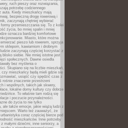
owery, ruch pieszy oraz rozwiązania,
szają potrzebę codziennego
 z auta. Kiedy mieszkańcy mają
mwaj, bezpieczną drogę rowerową i
nik, zaczynają chętniej wybierać
 formy przemieszczania się. To z kolei
ość życia, bo mniej spalin i mniej
odze oznacza bardziej komfortowe
unkcjonowanie. Miasto, które można
emierzać pieszo lub rowerem, sprzyja
nym sklepom, kawiarniom i drobnym
ludzie zaczynają częściej korzystać z
 blisko siebie. Nie mniej istotne jest
ięzi społecznych. Dawne osiedla
tawały bez myślenia o
ci. Skupiano się na liczbie mieszkań,
, czy mieszkańcy będą mieli gdzie się
rozmawiać, usiąść czy spędzić czas z
ś rośnie znaczenie przestrzeni
ch i wspólnych, takich jak skwery,
place, lokalne domy kultury czy dobrze
iedzińce. To właśnie tam rodzą się
elacje i poczucie przynależności.
azne do życia to nie tylko
a, ale także emocje, jakie wiążą ludzi z
miejscem. Warto też zauważyć, że
rbanistyka coraz częściej bierze pod
rodność mieszkańców. Inne potrzeby
 z małymi dziećmi, inne seniorzy, a
 osoby z niepełnosprawnościami.