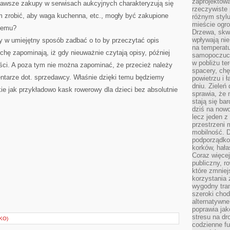
zaprojektow
 zawsze zakupy w serwisach aukcyjnych charakteryzują się
rzeczywiste 
 zrobić, aby waga kuchenna, etc., mogły być zakupione
różnym styl
mieście ogr
blemu?
Drzewa, skw
wpływają nie
y w umiejętny sposób zadbać o to by przeczytać opis
na temperatu
ochę zapominają, iż gdy nieuważnie czytają opisy, później
samopoczuci
w pobliżu te
ci. A poza tym nie można zapominać, że przecież należy
spacery, chę
ntarze dot. sprzedawcy. Właśnie dzięki temu będziemy
powietrzu i 
dniu. Zieleń
kie jak przykładowo kask rowerowy dla dzieci bez absolutnie
sprawia, że 
stają się ba
dziś na nowo
lecz jeden 
przestrzeni 
mobilność. 
podporządko
korków, hała
Coraz więcej
publiczny, r
które zmniej
korzystania
wygodny tra
szeroki chod
alternatywne
poprawia jak
stresu na dr
KO)
codzienne f