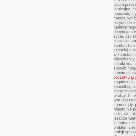
Dobra przest
intuicyjna. 
naprawdę są 
muszą być b
przychodnie
nadmiernego 
decydują o 
życie, czy r
niewielkie z
komfort funk
częściej o p
w kontekście
Mieszkańcy 
ich okolica, 
sposób mogą
sensie niezw
początkując
zagadnienia 
konsultacji 
plany zagos
okolicy. Im
tym lepsze 
samorządy, p
Miasto nie p
ludzi, ale t
jeszcze wię
klimatyczne.
problem z re
emisji spraw