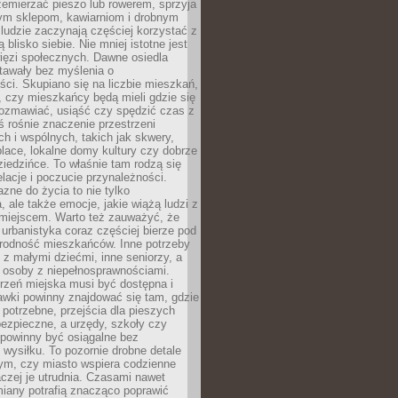
emierzać pieszo lub rowerem, sprzyja
nym sklepom, kawiarniom i drobnym
ludzie zaczynają częściej korzystać z
 blisko siebie. Nie mniej istotne jest
ięzi społecznych. Dawne osiedla
tawały bez myślenia o
ci. Skupiano się na liczbie mieszkań,
, czy mieszkańcy będą mieli gdzie się
rozmawiać, usiąść czy spędzić czas z
ś rośnie znaczenie przestrzeni
ch i wspólnych, takich jak skwery,
place, lokalne domy kultury czy dobrze
iedzińce. To właśnie tam rodzą się
elacje i poczucie przynależności.
azne do życia to nie tylko
a, ale także emocje, jakie wiążą ludzi z
miejscem. Warto też zauważyć, że
rbanistyka coraz częściej bierze pod
rodność mieszkańców. Inne potrzeby
 z małymi dziećmi, inne seniorzy, a
 osoby z niepełnosprawnościami.
rzeń miejska musi być dostępna i
Ławki powinny znajdować się tam, gdzie
potrzebne, przejścia dla pieszych
ezpieczne, a urzędy, szkoły czy
 powinny być osiągalne bez
wysiłku. To pozornie drobne detale
tym, czy miasto wspiera codzienne
aczej je utrudnia. Czasami nawet
miany potrafią znacząco poprawić