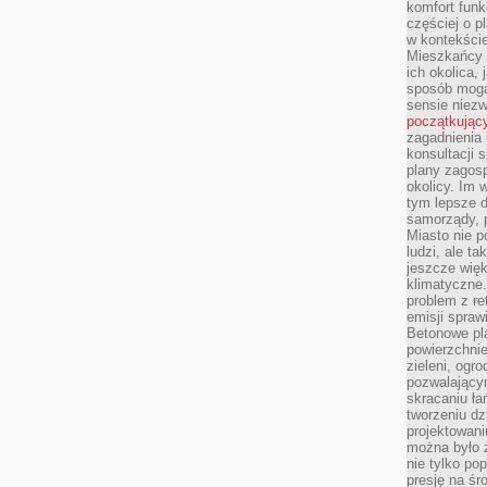
komfort funk
częściej o p
w kontekście
Mieszkańcy 
ich okolica, 
sposób mogą
sensie niezw
początkując
zagadnienia 
konsultacji 
plany zagos
okolicy. Im
tym lepsze 
samorządy, p
Miasto nie p
ludzi, ale t
jeszcze wię
klimatyczne.
problem z re
emisji spraw
Betonowe pla
powierzchnie
zieleni, og
pozwalający
skracaniu ł
tworzeniu dz
projektowani
można było 
nie tylko po
presję na śr