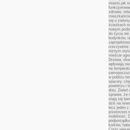
miasto jak n
funkcjonować
zdrowie, rel
mieszkańców.
się o zielon
ścieżkach ro
nowym podejś
do życia ni
budynków, ul
zaprojektow
rzeczywiste 
różnym styl
mieście ogr
Drzewa, skw
wpływają nie
na temperatu
samopoczuci
w pobliżu te
spacery, chę
powietrzu i 
dniu. Zieleń
sprawia, że 
stają się ba
dziś na nowo
lecz jeden 
przestrzeni 
mobilność. 
podporządko
korków, hała
Coraz więcej