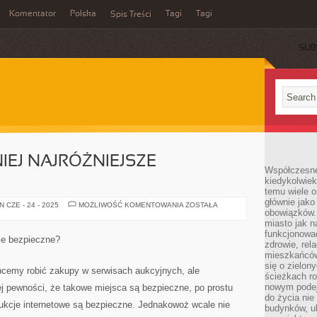
Komentator
Polska
Tagi
Tagi
Spis Treści
SUB
IEJ NAJRÓŻNIEJSZE
Współczesne 
kiedykolwiek
temu wiele o
głównie jako
JAK
 CZE - 24 - 2025
MOŻLIWOŚĆ KOMENTOWANIA
ZOSTAŁA
obowiązków.
ZAKUPIĆ
TANIEJ
miasto jak n
NAJRÓŻNIEJSZE
funkcjonować
PRODUKTY?
ie bezpieczne?
zdrowie, rel
mieszkańców.
się o zielon
cemy robić zakupy w serwisach aukcyjnych, ale
ścieżkach ro
nowym podejś
ej pewności, że takowe miejsca są bezpieczne, po prostu
do życia ni
ukcje internetowe są bezpieczne. Jednakowoż wcale nie
budynków, ul