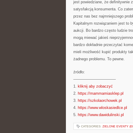
jest powiedziane, że definitywnie
satysfakcją konsumenta. Co zatem
przez nas bez najmniejszego pro
Kapitalnym rozwiązaniem jest to b
aukcji. Bo bardzo często ludzie tr
mogą miewać jakieś nieprzyjemnoś
bardzo dokładnie przeczytać kome
mieli możliwość kupić produkty ta
żadnego problemu. To pewne.
źródło:
———————————
1.
kliknij aby zobaczyć
2.
https://mammamiasklep.pl
3.
https://szkolaorchowek.pl
4.
https://www.wloskasiedlce.pl
5.
https://www.dawidulinski.pl
CATEGORIES:
ZIELONE EVENTY (E