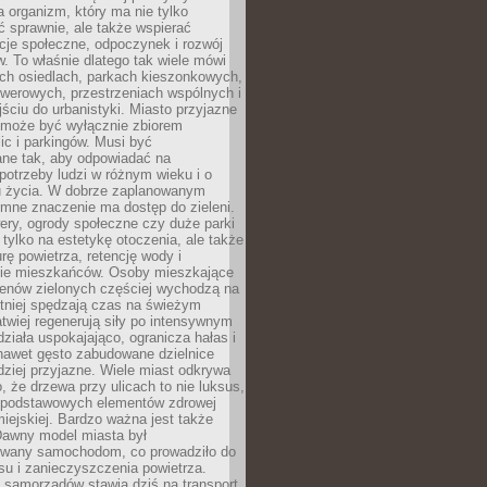
a organizm, który ma nie tylko
 sprawnie, ale także wspierać
acje społeczne, odpoczynek i rozwój
 To właśnie dlatego tak wiele mówi
ych osiedlach, parkach kieszonkowych,
werowych, przestrzeniach wspólnych i
ciu do urbanistyki. Miasto przyjazne
e może być wyłącznie zbiorem
ic i parkingów. Musi być
ane tak, aby odpowiadać na
potrzeby ludzi w różnym wieku i o
u życia. W dobrze zaplanowanym
omne znaczenie ma dostęp do zieleni.
ery, ogrody społeczne czy duże parki
 tylko na estetykę otoczenia, ale także
rę powietrza, retencję wody i
e mieszkańców. Osoby mieszkające
renów zielonych częściej wychodzą na
tniej spędzają czas na świeżym
łatwiej regenerują siły po intensywnym
 działa uspokajająco, ogranicza hałas i
nawet gęsto zabudowane dzielnice
rdziej przyjazne. Wiele miast odkrywa
, że drzewa przy ulicach to nie luksus,
z podstawowych elementów zdrowej
miejskiej. Bardzo ważna jest także
Dawny model miasta był
wany samochodom, co prowadziło do
su i zanieczyszczenia powietrza.
 samorządów stawia dziś na transport