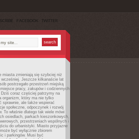
SCRIBE
FACEBOOK
TWITTER
miasta zmieniają się szybciej niż
 wcześniej. Jeszcze kilkanaście lat
sób postrzegało przestrzeń miejską
 miejsce pracy, zakupów i codziennych
 Dziś coraz częściej patrzymy na
a organizm, który ma nie tylko
 sprawnie, ale także wspierać
acje społeczne, odpoczynek i rozwój
 To właśnie dlatego tak wiele mówi
ych osiedlach, parkach kieszonkowych,
werowych, przestrzeniach wspólnych i
ciu do urbanistyki. Miasto przyjazne
e może być wyłącznie zbiorem
ic i parkingów. Musi być