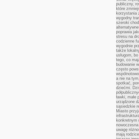
publiczny, r
które zmniej
korzystania
wygodny tra
szeroki chod
alternatywne
poprawia jak
stresu na dr
codzienne f
wygodnie prz
także lokal
usługom, bo 
tego, co mają
budowanie w
często pows
wspólnotowoś
a nie na tym
spotkać, po
dziećmi. Dzi
półpubliczny
ławki, małe 
urządzone dz
sąsiedzkie r
Miasto przyj
infrastruktur
konkretnym 
nowoczesna u
uwagę różno
mają rodzice
jeszcze inne