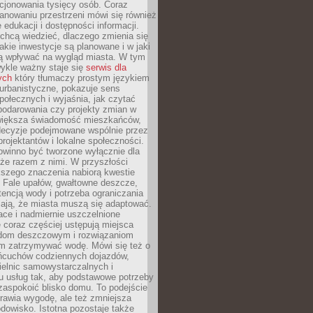
cjonowania tysięcy osób. Coraz
lanowaniu przestrzeni mówi się również
 edukacji i dostępności informacji.
chcą wiedzieć, dlaczego zmienia się
jakie inwestycje są planowane i w jaki
 wpływać na wygląd miasta. W tym
ykle ważny staje się
serwis dla
ych
który tłumaczy prostym językiem
urbanistyczne, pokazuje sens
społecznych i wyjaśnia, jak czytać
podarowania czy projekty zmian w
 większa świadomość mieszkańców,
decyzje podejmowane wspólnie przez
rojektantów i lokalne społeczności.
owinno być tworzone wyłącznie dla
akże razem z nimi. W przyszłości
kszego znaczenia nabiorą kwestie
 Fale upałów, gwałtowne deszcze,
tencją wody i potrzeba ograniczania
iają, że miasta muszą się adaptować.
ce i nadmiernie uszczelnione
 coraz częściej ustępują miejsca
rodom deszczowym i rozwiązaniom
m zatrzymywać wodę. Mówi się też o
ańcuchów codziennych dojazdów,
ielnic samowystarczalnych i
u usług tak, aby podstawowe potrzeby
zaspokoić blisko domu. To podejście
prawia wygodę, ale też zmniejsza
odowisko. Istotna pozostaje także