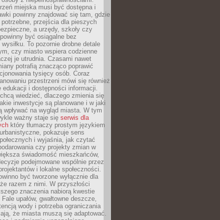
rzeń miejska musi być dostępna i
Ławki powinny znajdować się tam, gdzie
potrzebne, przejścia dla pieszych
ezpieczne, a urzędy, szkoły czy
 powinny być osiągalne bez
wysiłku. To pozornie drobne detale
tym, czy miasto wspiera codzienne
aczej je utrudnia. Czasami nawet
miany potrafią znacząco poprawić
cjonowania tysięcy osób. Coraz
lanowaniu przestrzeni mówi się również
 edukacji i dostępności informacji.
chcą wiedzieć, dlaczego zmienia się
jakie inwestycje są planowane i w jaki
 wpływać na wygląd miasta. W tym
ykle ważny staje się
serwis dla
ych
który tłumaczy prostym językiem
urbanistyczne, pokazuje sens
społecznych i wyjaśnia, jak czytać
podarowania czy projekty zmian w
 większa świadomość mieszkańców,
decyzje podejmowane wspólnie przez
rojektantów i lokalne społeczności.
owinno być tworzone wyłącznie dla
akże razem z nimi. W przyszłości
kszego znaczenia nabiorą kwestie
 Fale upałów, gwałtowne deszcze,
tencją wody i potrzeba ograniczania
iają, że miasta muszą się adaptować.