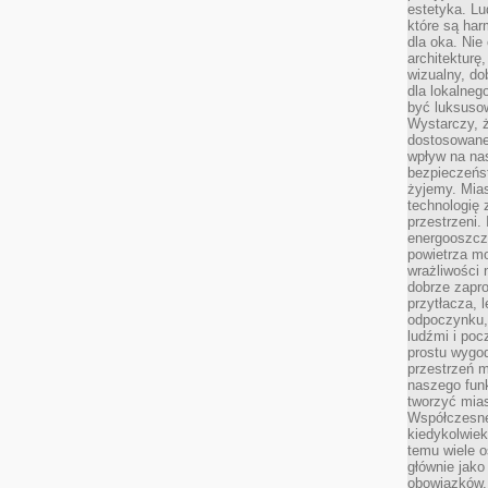
estetyka. L
które są har
dla oka. Nie
architekturę
wizualny, do
dla lokalneg
być luksuso
Wystarczy, ż
dostosowane
wpływ na na
bezpieczeńs
żyjemy. Mias
technologię
przestrzeni.
energooszczę
powietrza m
wrażliwości
dobrze zapro
przytłacza, 
odpoczynku, 
ludźmi i poc
prostu wygod
przestrzeń 
naszego funk
tworzyć mias
Współczesne 
kiedykolwiek
temu wiele o
głównie jako
obowiązków.