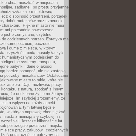
udzie chcą mieszkać w miejscach,
monijne, zadbane i po prostu przyjemne
 chodzi wyłącznie o efektowną
, lecz o spójność przestrzeni, porządek
bry dobór materiałów oraz szacunek
o charakteru. Piękne miasto nie musi
we ani przesadnie nowoczesne.
e jest przemyślane, czytelne i
 do codziennych potrzeb. Estetyka ma
sze samopoczucie, poczucie
twa i dumę z miejsca, w którym
ta przyszłości będą musiały łączyć
 z humanistycznym podejściem do
 Inteligentne systemy transportu,
dne budynki i dane o jakości
ogą bardzo pomagać, ale nie zastąpią
 na potrzeby mieszkańców. Ostatecznie
jektowane miasto to takie, które nie
lecz wspiera. Daje możliwość pracy,
kontaktu z naturą, spotkań z innymi
zucia, że codzienne życie może być po
niejsze. Im szybciej zrozumiemy, że
miejska wpływa na każdy aspekt
cjonowania, tym łatwiej będzie
ta, w których naprawdę chce się żyć.
miasta zmieniają się szybciej niż
 wcześniej. Jeszcze kilkanaście lat
sób postrzegało przestrzeń miejską
 miejsce pracy, zakupów i codziennych
 Dziś coraz częściej patrzymy na