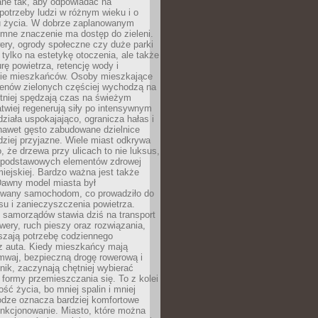
ane tak, aby odpowiadać na
potrzeby ludzi w różnym wieku i o
u życia. W dobrze zaplanowanym
omne znaczenie ma dostęp do zieleni.
ery, ogrody społeczne czy duże parki
 tylko na estetykę otoczenia, ale także
rę powietrza, retencję wody i
e mieszkańców. Osoby mieszkające
renów zielonych częściej wychodzą na
tniej spędzają czas na świeżym
łatwiej regenerują siły po intensywnym
 działa uspokajająco, ogranicza hałas i
nawet gęsto zabudowane dzielnice
rdziej przyjazne. Wiele miast odkrywa
, że drzewa przy ulicach to nie luksus,
z podstawowych elementów zdrowej
miejskiej. Bardzo ważna jest także
Dawny model miasta był
wany samochodom, co prowadziło do
su i zanieczyszczenia powietrza.
 samorządów stawia dziś na transport
owery, ruch pieszy oraz rozwiązania,
szają potrzebę codziennego
 z auta. Kiedy mieszkańcy mają
mwaj, bezpieczną drogę rowerową i
nik, zaczynają chętniej wybierać
 formy przemieszczania się. To z kolei
ość życia, bo mniej spalin i mniej
odze oznacza bardziej komfortowe
unkcjonowanie. Miasto, które można