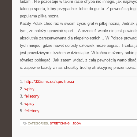
ludźmi. Nie pozostaje w takim razie chyba nic innego, jak najzwy
takiego sportu, który przypadnie Tobie do gustu. Z pewnością te
popularna piłka nożna.
Każdy Polak choć raz w swoim życiu grał w piłkę nożną. Jednak
tym, że należy uprawiać sport… A przecież wcale nie jest powiedzi
absolutnie zarezerwowana dla niepełnoletnich… W Polsce prowadz
tych miejsc, gdzie nawet dorosły człowiek może pograć. Trzeba j
jest prawdziwym strzałem w dziesiątkę. W końcu możemy sobie po
również pobiegać. Jak zatem widać, z całą pewnością warto dbać 
iż zapewne każdy z nas chciałby trochę atrakcyjniej prezentować
1.
http://333sms.de/spis-tresci
2.
wpisy
3.
felietony
4.
wpisy
5.
felietony
CATEGORIES:
STRETCHING I JOGA