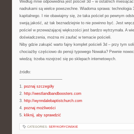
Według mnie odpowiednia jest pościel 3d – w ostatnich miesiąca
nadrukami są wielce powszechne. Wiadoma sprawa: technologia 
kapitalnego. I nie obawiajmy się, że taka pościel po pewnym odst
swoją jakość, aż tak beznadziejnie to nie powinno być. Jest wręc
pościel w przeważającej większości jest bardzo wytrzymała. A wie
doświadczenia, można mi zaufać w temacie pościeli.
Niby gdzie zakupić warto fajny komplet pościeli 3d – przy tym so
chociażby częściowo do pensji typowego Nowaka? Pewnie nowocz
wiedzą: trzeba rozejrzeć się po sklepach internetowych.
źródło:
———————————
1.
poznaj szczegóły
2.
http://westlandbandboosters.com
3.
http://wynndalebaptistchurch.com
4.
poznaj możliwości
5.
kliknij, aby sprawdzić
CATEGORIES:
SERYKORYCINSKIE