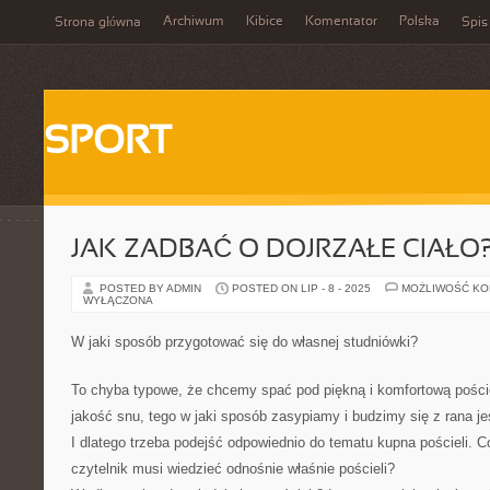
Archiwum
Kibice
Komentator
Polska
Strona główna
Spis
SPORT
JAK ZADBAĆ O DOJRZAŁE CIAŁO
POSTED BY ADMIN
POSTED ON LIP - 8 - 2025
MOŻLIWOŚĆ K
WYŁĄCZONA
W jaki sposób przygotować się do własnej studniówki?
To chyba typowe, że chcemy spać pod piękną i komfortową pości
jakość snu, tego w jaki sposób zasypiamy i budzimy się z rana j
I dlatego trzeba podejść odpowiednio do tematu kupna pościeli. C
czytelnik musi wiedzieć odnośnie właśnie pościeli?