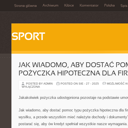
Archiwum
Kibice
Komentator
Polska
Strona główna
Spis
SPORT
JAK WIADOMO, ABY DOSTAĆ PO
POŻYCZKA HIPOTECZNA DLA FI
POSTED BY ADMIN
POSTED ON SIE - 27 - 2025
MOŻLIWOŚĆ 
WYŁĄCZONA
Jakakolwiek pożyczka udostępniona pozostaje na podstawie umo
Jak wiadomo, aby dostać pomoc typu pożyczka hipoteczna dla fir
wysiłku, a przede wszystkim mieć należyte dochody i dokumenty
postarać się, aby ów kredyt spełniał wszystkie nasze wymagania.