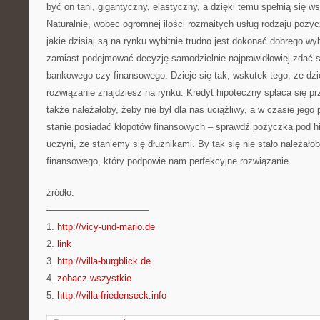
być on tani, gigantyczny, elastyczny, a dzięki temu spełnią się 
Naturalnie, wobec ogromnej ilości rozmaitych usług rodzaju poży
jakie dzisiaj są na rynku wybitnie trudno jest dokonać dobrego wy
zamiast podejmować decyzję samodzielnie najprawidłowiej zdać s
bankowego czy finansowego. Dzieje się tak, wskutek tego, ze dzi
rozwiązanie znajdziesz na rynku. Kredyt hipoteczny spłaca się prz
także należałoby, żeby nie był dla nas uciążliwy, a w czasie jego
stanie posiadać kłopotów finansowych – sprawdź pożyczka pod hi
uczyni, że staniemy się dłużnikami. By tak się nie stało należał
finansowego, który podpowie nam perfekcyjne rozwiązanie.
źródło:
———————————
1.
http://vicy-und-mario.de
2.
link
3.
http://villa-burgblick.de
4.
zobacz wszystkie
5.
http://villa-friedenseck.info