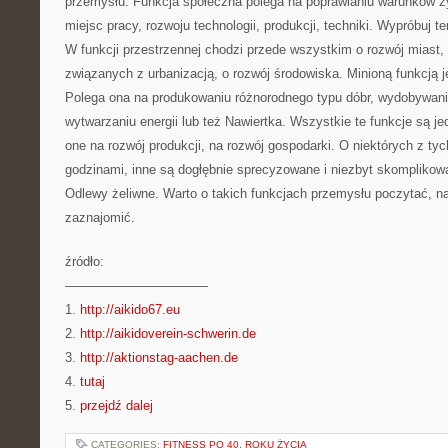
przemysłu. Funkcja społeczna polega na poprawianiu warunków ż
miejsc pracy, rozwoju technologii, produkcji, techniki. Wypróbuj 
W funkcji przestrzennej chodzi przede wszystkim o rozwój miast,
związanych z urbanizacją, o rozwój środowiska. Minioną funkcją 
Polega ona na produkowaniu różnorodnego typu dóbr, wydobywani
wytwarzaniu energii lub też Nawiertka. Wszystkie te funkcje są j
one na rozwój produkcji, na rozwój gospodarki. O niektórych z ty
godzinami, inne są dogłębnie sprecyzowane i niezbyt skomplikowa
Odlewy żeliwne. Warto o takich funkcjach przemysłu poczytać, na
zaznajomić.
źródło:
———————————
1.
http://aikido67.eu
2.
http://aikidoverein-schwerin.de
3.
http://aktionstag-aachen.de
4.
tutaj
5.
przejdź dalej
CATEGORIES:
FITNESS PO 40. ROKU ŻYCIA