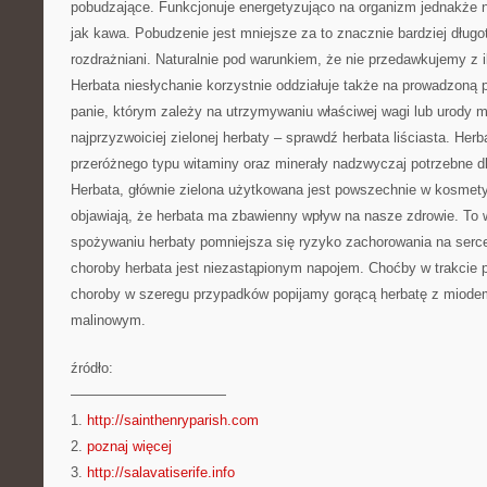
pobudzające. Funkcjonuje energetyzująco na organizm jednakże 
jak kawa. Pobudzenie jest mniejsze za to znacznie bardziej długo
rozdrażniani. Naturalnie pod warunkiem, że nie przedawkujemy z il
Herbata niesłychanie korzystnie oddziałuje także na prowadzoną 
panie, którym zależy na utrzymywaniu właściwej wagi lub urody m
najprzyzwoiciej zielonej herbaty – sprawdź herbata liściasta. Her
przeróżnego typu witaminy oraz minerały nadzwyczaj potrzebne d
Herbata, głównie zielona użytkowana jest powszechnie w kosmet
objawiają, że herbata ma zbawienny wpływ na nasze zdrowie. To 
spożywaniu herbaty pomniejsza się ryzyko zachorowania na serc
choroby herbata jest niezastąpionym napojem. Choćby w trakcie p
choroby w szeregu przypadków popijamy gorącą herbatę z miodem
malinowym.
źródło:
———————————
1.
http://sainthenryparish.com
2.
poznaj więcej
3.
http://salavatiserife.info