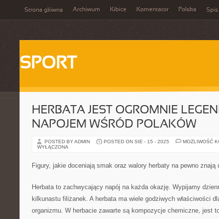
Archiwum
Kibice
Komentator
Polska
Strona główna
Spis
SPORT
HERBATA JEST OGROMNIE LEGE
NAPOJEM WŚRÓD POLAKÓW
POSTED BY ADMIN
POSTED ON SIE - 15 - 2025
MOŻLIWOŚĆ 
WYŁĄCZONA
Figury, jakie doceniają smak oraz walory herbaty na pewno znają 
Herbata to zachwycający napój na każda okazję. Wypijamy dzienn
kilkunastu filiżanek. A herbata ma wiele godziwych właściwości d
organizmu. W herbacie zawarte są kompozycje chemiczne, jest to