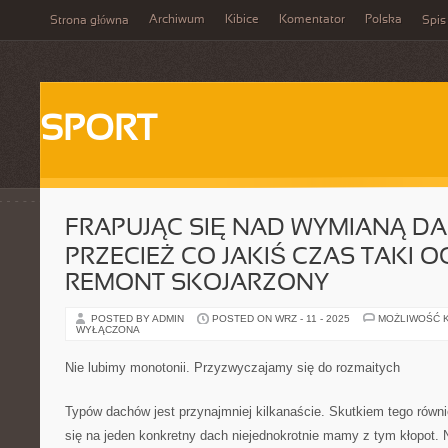
Archiwum
Kibice
Komentator
Polska
Strona główna
Spis
SPORT
FRAPUJĄC SIĘ NAD WYMIANĄ DA
PRZECIEŻ CO JAKIŚ CZAS TAKI 
REMONT SKOJARZONY
POSTED BY ADMIN
POSTED ON WRZ - 11 - 2025
MOŻLIWOŚĆ 
WYŁĄCZONA
Nie lubimy monotonii. Przyzwyczajamy się do rozmaitych
Typów dachów jest przynajmniej kilkanaście. Skutkiem tego rów
się na jeden konkretny dach niejednokrotnie mamy z tym kłopot. N