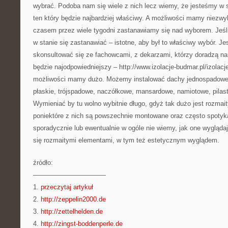
wybrać. Podoba nam się wiele z nich lecz wiemy, że jesteśmy w s
ten który będzie najbardziej właściwy. A możliwości mamy niezwy
czasem przez wiele tygodni zastanawiamy się nad wyborem. Jeś
w stanie się zastanawiać – istotne, aby był to właściwy wybór. J
skonsultować się ze fachowcami, z dekarzami, którzy doradzą n
będzie najodpowiedniejszy – http://www.izolacje-budmar.pl/izolacj
możliwości mamy dużo. Możemy instalować dachy jednospadow
płaskie, trójspadowe, naczółkowe, mansardowe, namiotowe, pila
Wymieniać by tu wolno wybitnie długo, gdyż tak dużo jest rozma
poniektóre z nich są powszechnie montowane oraz często spotyk
sporadycznie lub ewentualnie w ogóle nie wiemy, jak one wygląda
się rozmaitymi elementami, w tym też estetycznym wyglądem.
źródło:
———————————
1.
przeczytaj artykuł
2.
http://zeppelin2000.de
3.
http://zettelhelden.de
4.
http://zingst-boddenperle.de