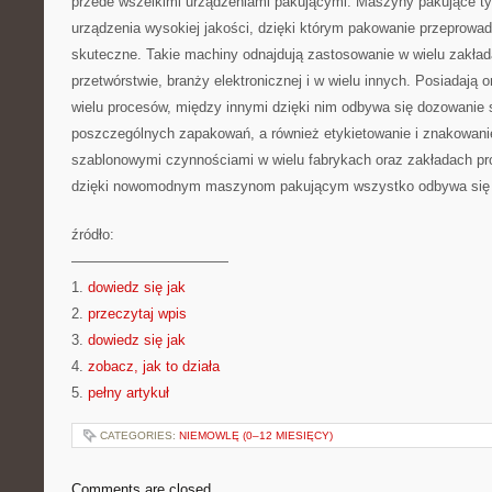
przede wszelkimi urządzeniami pakującymi. Maszyny pakujące typ
urządzenia wysokiej jakości, dzięki którym pakowanie przeprowad
skuteczne. Takie machiny odnajdują zastosowanie w wielu zakła
przetwórstwie, branży elektronicznej i w wielu innych. Posiadają
wielu procesów, między innymi dzięki nim odbywa się dozowanie 
poszczególnych zapakowań, a również etykietowanie i znakowani
szablonowymi czynnościami w wielu fabrykach oraz zakładach pro
dzięki nowomodnym maszynom pakującym wszystko odbywa się 
źródło:
———————————
1.
dowiedz się jak
2.
przeczytaj wpis
3.
dowiedz się jak
4.
zobacz, jak to działa
5.
pełny artykuł
CATEGORIES:
NIEMOWLĘ (0–12 MIESIĘCY)
Comments are closed.