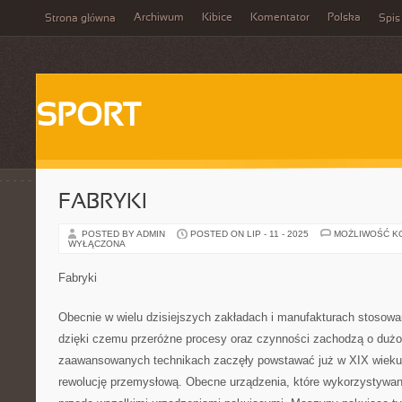
Archiwum
Kibice
Komentator
Polska
Strona główna
Spis
SPORT
FABRYKI
POSTED BY ADMIN
POSTED ON LIP - 11 - 2025
MOŻLIWOŚĆ K
WYŁĄCZONA
Fabryki
Obecnie w wielu dzisiejszych zakładach i manufakturach stosowa
dzięki czemu przeróżne procesy oraz czynności zachodzą o dużo 
zaawansowanych technikach zaczęły powstawać już w XIX wieku,
rewolucję przemysłową. Obecne urządzenia, które wykorzystywan