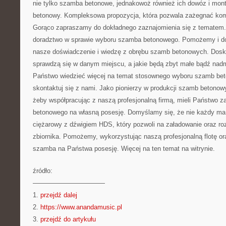
nie tylko szamba betonowe, jednakowoż również ich dowóz i mont
betonowy. Kompleksowa propozycja, która pozwala zażegnać kom
Gorąco zapraszamy do dokładnego zaznajomienia się z tematem
doradztwo w sprawie wyboru szamba betonowego. Pomożemy i do
nasze doświadczenie i wiedzę z obrębu szamb betonowych. Doskon
sprawdzą się w danym miejscu, a jakie będą zbyt małe bądź nadm
Państwo wiedzieć więcej na temat stosownego wyboru szamb bet
skontaktuj się z nami. Jako pionierzy w produkcji szamb betonow
żeby współpracując z naszą profesjonalną firmą, mieli Państwo 
betonowego na własną posesję. Domyślamy się, że nie każdy m
ciężarowy z dźwigiem HDS, który pozwoli na załadowanie oraz ro
zbiornika. Pomożemy, wykorzystując naszą profesjonalną flotę o
szamba na Państwa posesję. Więcej na ten temat na witrynie.
źródło:
———————————
1.
przejdź dalej
2.
https://www.anandamusic.pl
3.
przejdź do artykułu