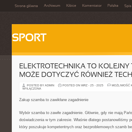
Archiwum
Kibice
Komentator
Polska
Strona główna
Spis
SPORT
ELEKTROTECHNIKA TO KOLEJNY T
MOŻE DOTYCZYĆ RÓWNIEŻ TECH
POSTED BY ADMIN
POSTED ON WRZ - 25 - 2025
MOŻLIWOŚĆ 
WYŁĄCZONA
Zakup szamba to zawikłane zagadnienie
Wybór szamba to zawiłe zagadnienie. Głównie, gdy nie mają Pań
doświadczenia w tym zakresie. Właśnie dlatego postanowiliśmy 
który poszukuje kompetentnych oraz bezproblemowych szamb bet