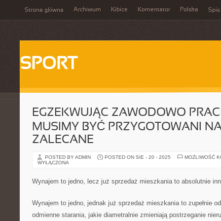
Archiwum
Kibice
Komentator
Polska
Strona główna
Spis
SPORT
EGZEKWUJĄC ZAWODOWO PRACĘ
MUSIMY BYĆ PRZYGOTOWANI NA 
ZALECANE
POSTED BY ADMIN
POSTED ON SIE - 20 - 2025
MOŻLIWOŚĆ 
WYŁĄCZONA
Wynajem to jedno, lecz już sprzedaż mieszkania to absolutnie in
Wynajem to jedno, jednak już sprzedaż mieszkania to zupełnie o
odmienne starania, jakie diametralnie zmieniają postrzeganie ni