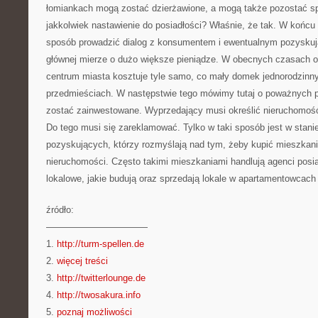
łomiankach mogą zostać dzierżawione, a mogą także pozostać sp
jakkolwiek nastawienie do posiadłości? Właśnie, że tak. W końcu 
sposób prowadzić dialog z konsumentem i ewentualnym pozysku
głównej mierze o dużo większe pieniądze. W obecnych czasach 
centrum miasta kosztuje tyle samo, co mały domek jednorodzinny
przedmieściach. W następstwie tego mówimy tutaj o poważnych p
zostać zainwestowane. Wyprzedający musi określić nieruchomo
Do tego musi się zareklamować. Tylko w taki sposób jest w stani
pozyskujących, którzy rozmyślają nad tym, żeby kupić mieszkani
nieruchomości. Często takimi mieszkaniami handlują agenci posia
lokalowe, jakie budują oraz sprzedają lokale w apartamentowcach
źródło:
———————————
1.
http://turm-spellen.de
2.
więcej treści
3.
http://twitterlounge.de
4.
http://twosakura.info
5.
poznaj możliwości