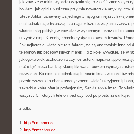
jak zawsze w takim wypadku wiązało się to z dość znaczącym r
bowiem, jak opinia publiczna przyjmie nowatorskie artykuły, czy si
Steve Jobbs, uznawany za jednego z najogromniejszych wizjone
miał jednak rację twierdząc, że najprostsze rozwiązania zawsze p
właśnie taką politykę wprowadził w wykonanym przez siebie koncer
uczynił z niej też cechę charakterystyczną swoich towarów. Pom
Jak najbardziej wiąże się to z faktem, że są one totalnie inne od
telefonów lub pecetów innych marek. To z kolei wywołuje, że w ra
jakiegokolwiek uszkodzenia czy też usterki naprawa apple rodz
może być nieco bardziej skomplikowana, bowiem wymaga zastos
rozwiązań. Bo niemniej jednak ciągle rośnie lista zwolenników ar
przede wszystkim charakterystycznego, wielofunkcyjnego iphona, 
zakładów, które oferują profesjonalny Serwis apple Imac. To właśni
wszyscy Ci, których telefon ipad czy ipod po prostu szwankuje.
źródło:
———————————
1.
http://nmfarner.de
2.
http://nmzshop.de