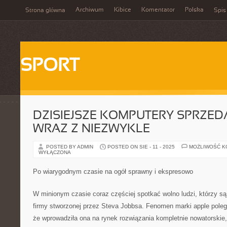
Archiwum
Kibice
Komentator
Polska
Strona główna
Spis
SPORT
DZISIEJSZE KOMPUTERY SPRZE
WRAZ Z NIEZWYKLE
POSTED BY ADMIN
POSTED ON SIE - 11 - 2025
MOŻLIWOŚĆ 
WYŁĄCZONA
Po wiarygodnym czasie na ogół sprawny i ekspresowo
W minionym czasie coraz częściej spotkać wolno ludzi, którzy s
firmy stworzonej przez Steva Jobbsa. Fenomen marki apple poleg
że wprowadziła ona na rynek rozwiązania kompletnie nowatorskie,